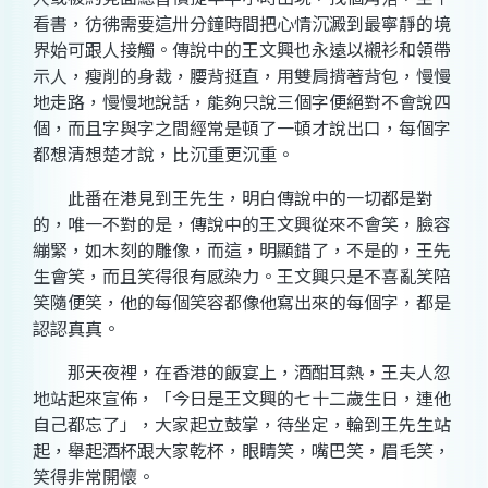
看書，彷彿需要這卅分鐘時間把心情沉澱到最寧靜的境
界始可跟人接觸。傳說中的王文興也永遠以襯衫和領帶
示人，瘦削的身裁，腰背挺直，用雙肩揹著背包，慢慢
地走路，慢慢地說話，能夠只說三個字便絕對不會說四
個，而且字與字之間經常是頓了一頓才說出口，每個字
都想清想楚才說，比沉重更沉重。
此番在港見到王先生，明白傳說中的一切都是對
的，唯一不對的是，傳說中的王文興從來不會笑，臉容
繃緊，如木刻的雕像，而這，明顯錯了，不是的，王先
生會笑，而且笑得很有感染力。王文興只是不喜亂笑陪
笑隨便笑，他的每個笑容都像他寫出來的每個字，都是
認認真真。
那天夜裡，在香港的飯宴上，酒酣耳熱，王夫人忽
地站起來宣佈，「今日是王文興的七十二歲生日，連他
自己都忘了」，大家起立鼓掌，待坐定，輪到王先生站
起，舉起酒杯跟大家乾杯，眼睛笑，嘴巴笑，眉毛笑，
笑得非常開懷。