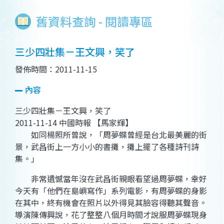
舊資料查詢 - 閱讀專區
三少四壯集－王文興，笑了
發佈時間：2011-11-15
內容
三少四壯集－王文興，笑了
2011-11-14 中國時報 【馬家輝】
如同楊照所曾說，「周夢蝶曾經是台北最美麗的街
景，武昌街上一方小小的書攤，攤上擺了各種詩刊詩
集。」
非常遺憾當年沒在武昌街親眼看望過周夢蝶，幸好
今天有「他們在島嶼寫作」系列電影，有周夢蝶的身影
在其中，終有機會在照片以外得見其臉容得聽其聲音。
導演陳傳興說，花了整整八個月時間才說服周夢蝶現身