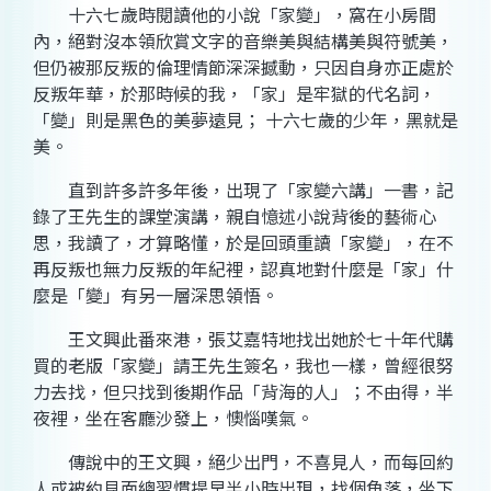
十六七歲時閱讀他的小說「家變」，窩在小房間
內，絕對沒本領欣賞文字的音樂美與結構美與符號美，
但仍被那反叛的倫理情節深深撼動，只因自身亦正處於
反叛年華，於那時候的我，「家」是牢獄的代名詞，
「變」則是黑色的美夢遠見； 十六七歲的少年，黑就是
美。
直到許多許多年後，出現了「家變六講」一書，記
錄了王先生的課堂演講，親自憶述小說背後的藝術心
思，我讀了，才算略懂，於是回頭重讀「家變」，在不
再反叛也無力反叛的年紀裡，認真地對什麼是「家」什
麼是「變」有另一層深思領悟。
王文興此番來港，張艾嘉特地找出她於七十年代購
買的老版「家變」請王先生簽名，我也一樣，曾經很努
力去找，但只找到後期作品「背海的人」；不由得，半
夜裡，坐在客廳沙發上，懊惱嘆氣。
傳說中的王文興，絕少出門，不喜見人，而每回約
人或被約見面總習慣提早半小時出現，找個角落，坐下