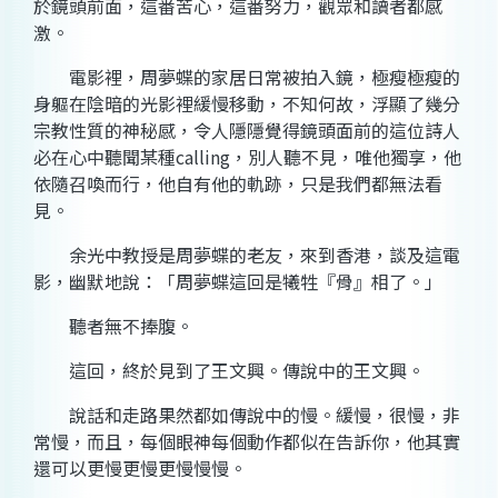
於鏡頭前面，這番苦心，這番努力，觀眾和讀者都感
激。
電影裡，周夢蝶的家居日常被拍入鏡，極瘦極瘦的
身軀在陰暗的光影裡緩慢移動，不知何故，浮顯了幾分
宗教性質的神秘感，令人隱隱覺得鏡頭面前的這位詩人
必在心中聽聞某種calling，別人聽不見，唯他獨享，他
依隨召喚而行，他自有他的軌跡，只是我們都無法看
見。
余光中教授是周夢蝶的老友，來到香港，談及這電
影，幽默地說：「周夢蝶這回是犧牲『骨』相了。」
聽者無不捧腹。
這回，終於見到了王文興。傳說中的王文興。
說話和走路果然都如傳說中的慢。緩慢，很慢，非
常慢，而且，每個眼神每個動作都似在告訴你，他其實
還可以更慢更慢更慢慢慢。