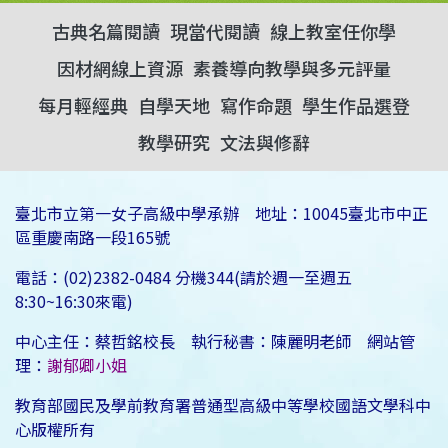
古典名篇閱讀
現當代閱讀
線上教室任你學
因材網線上資源
素養導向教學與多元評量
每月輕經典
自學天地
寫作命題
學生作品選登
教學研究
文法與修辭
臺北市立第一女子高級中學承辦 地址：10045臺北市中正
區重慶南路一段165號
電話：(02)2382-0484 分機344(請於週一至週五
8:30~16:30來電)
中心主任：蔡哲銘校長 執行秘書：陳麗明老師 網站管
理：
謝郁卿小姐
教育部國民及學前教育署普通型高級中等學校國語文學科中
心版權所有