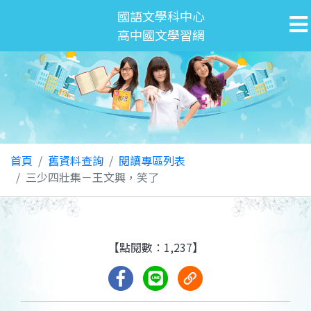
國語文學科中心
高中國文學習網
首頁
舊資料查詢
閱讀專區列表
三少四壯集－王文興，笑了
【點閱數：1,237】