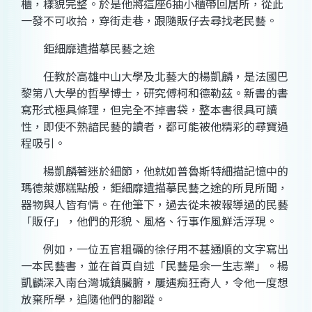
櫃，樣貌完整。於是他將這座6抽小櫃帶回居所，從此
一發不可收拾，穿街走巷，跟隨販仔去尋找老民藝。
鉅細靡遺描摹民藝之途
任教於高雄中山大學及北藝大的楊凱麟，是法國巴
黎第八大學的哲學博士，研究傅柯和德勒茲。新書的書
寫形式極具條理，但完全不掉書袋，整本書很具可讀
性，即使不熟諳民藝的讀者，都可能被他精彩的尋寶過
程吸引。
楊凱麟著迷於細節，他就如普魯斯特細描記憶中的
瑪德萊娜糕點般，鉅細靡遺描摹民藝之途的所見所聞，
器物與人皆有情。在他筆下，過去從未被報導過的民藝
「販仔」，他們的形貌、風格、行事作風鮮活浮現。
例如，一位五官粗礪的徐仔用不甚通順的文字寫出
一本民藝書，並在首頁自述「民藝是余一生志業」。楊
凱麟深入南台灣城鎮臟腑，屢遇痴狂奇人，令他一度想
放棄所學，追隨他們的腳蹤。