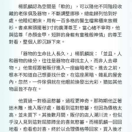
楊凱麟認為空間是「軟的」，可以隨他不同階段收
藏的老傢俱及器物，不斷調整挪移，總能歸列恰到好
處。他睡紅眠床，用有一百多格的醫生檔案櫃來放襯
衫。書桌案頭擺著3寸的廣澤尊王，當心緒不寧時，他
與這尊「赤顏金甲，短胖的身軀有童稚般神情」的尊王
對看，整個人即沉靜下來。
「器物的生命比人長久，」楊凱麟說：「並且，人
和器物的緣分，往往是器物在尋找主人，而非人去尋
物。」他曾經跟著販仔進入一座幽暗老宅，進去之前，
根本不知道自己想要找什麼，在這座黑暗、雜亂的屋舍
內，忽然，一件傢俱就在他眼前煥發出光彩，猶如其他
物品皆不存在。
他買過一對極品憨蕃，過程更神奇。那時期他正著
迷木雕，進入販仔處，雖看到這對憨蕃，但因為價格太
高，並未買下。其後數月間，販仔的店人潮川流，但似
乎沒人見到這對屈膝蹲坐的喜氣憨蕃。而楊凱麟一回回
地看，愈看愈討喜，終於以合理價格帶回家，買入後才