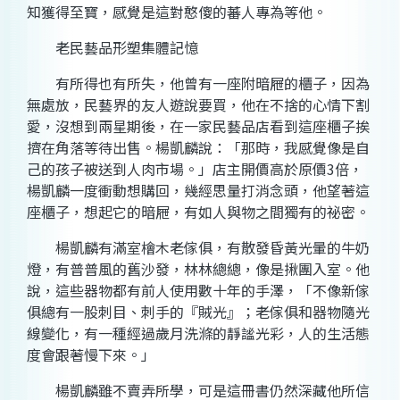
知獲得至寶，感覺是這對憨傻的蕃人專為等他。
老民藝品形塑集體記憶
有所得也有所失，他曾有一座附暗屜的櫃子，因為
無處放，民藝界的友人遊說要買，他在不捨的心情下割
愛，沒想到兩星期後，在一家民藝品店看到這座櫃子挨
擠在角落等待出售。楊凱麟說：「那時，我感覺像是自
己的孩子被送到人肉市場。」店主開價高於原價3倍，
楊凱麟一度衝動想購回，幾經思量打消念頭，他望著這
座櫃子，想起它的暗屜，有如人與物之間獨有的祕密。
楊凱麟有滿室檜木老傢俱，有散發昏黃光暈的牛奶
燈，有普普風的舊沙發，林林總總，像是揪團入室。他
說，這些器物都有前人使用數十年的手澤，「不像新傢
俱總有一股刺目、刺手的『賊光』；老傢俱和器物隨光
線變化，有一種經過歲月洗滌的靜謐光彩，人的生活態
度會跟著慢下來。」
楊凱麟雖不賣弄所學，可是這冊書仍然深藏他所信