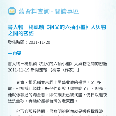
舊資料查詢 - 閱讀專區
書人物－楊凱麟《祖父的六抽小櫃》人與物
之間的密語
發佈時間：2011-11-20
內容
書人物－楊凱麟《祖父的六抽小櫃》人與物之間的密語
2011-11-19 新聞速報 【楊索（作家）】
其實，楊凱麟並未趕上民藝收藏的盛世。5年多
前，他初抵此領域，販仔們都說「你來晚了」，但是，
他就像執迷的淘金者，即使礦脈已被淘盡，仍日以繼夜
汰洗金砂，奔馳於搜尋台灣的老東西。
他形容那段時期，最鮮明的影像就是透過擋風玻