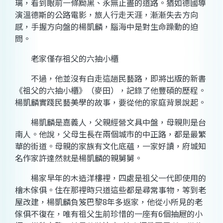
璃，看到眼前一條黝黑、永無止盡的道路。猶如德國導
演溫德斯的公路電影，旅人行走天涯，漸漸失去方向
感，手握方向盤的楊凱麟，腦海中是對生命躁動的迫
問。
老家僅存祖父的六抽小櫃
不過，他並沒有白走這趟民藝路，即將出版的新書
《祖父的六抽小櫃》（麥田），記錄了他豐碩的歷程。
楊凱麟實踐民藝美學的故事，要從他的家庭背景說起。
楊凱麟是嘉義人，父親經營文具中盤，母親則是台
南人。他說，父母生長在兩個城市的中正路，都是最繁
華的街道。母親的家族有文化底蘊，一家好讀，府城知
名作家許達然就是楊凱麟的親舅舅。
楊家早年的木造洋樓裡，四處是祖父一代即使用的
檜木傢俱。住在那裡時只道這些都是尋常事物，等到老
屋改建，楊凱麟負笈巴黎8年多返家，他從小所見的老
傢俱不復在，唯有祖父生前珍惜的一座有6個抽屜的小