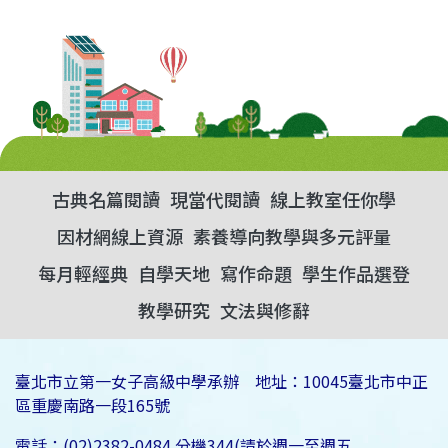
古典名篇閱讀
現當代閱讀
線上教室任你學
因材網線上資源
素養導向教學與多元評量
每月輕經典
自學天地
寫作命題
學生作品選登
教學研究
文法與修辭
臺北市立第一女子高級中學承辦 地址：10045臺北市中正
區重慶南路一段165號
電話：(02)2382-0484 分機344(請於週一至週五