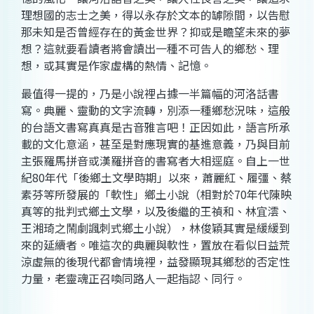
理想國的志士之美，得以永存於文本的罅隙間，以告慰
那未知是否曾經存在的黃金世界？抑或是瞻望未來的夢
想？這就要看讀者將會讀出一種不可告人的鄉愁、理
想，或其實是作家虛構的熱情、記憶。
最值得一提的，乃是小說裡占據一半篇幅的河洛話書
寫。典麗、靈動的文字流轉，別添一種鄉愁況味，這般
的台語文書寫真真是古音雅言吧！正因如此，語言所承
載的文化意涵，甚至是對應現實的基進意義，乃與目前
主張羅馬拼音或漢羅拼音的書寫者大相逕庭。自上一世
紀80年代「後鄉土文學時期」以來，蕭麗紅、履彊、蔡
素芬等所發展的「軟性」鄉土小說（相對於70年代陳映
真等的批判式鄉土文學，以及後繼的王禎和、林宜澐、
王湘琦之鬧劇諷刺式鄉土小說），林俊穎其實是緩緩到
來的延續者。唯這次的典麗與軟性，置放在看似日益荒
涼虛無的後現代都會情境裡，益發顯現其鄉愁的否定性
力量，老靈魂正召喚同路人一起指認、同行。