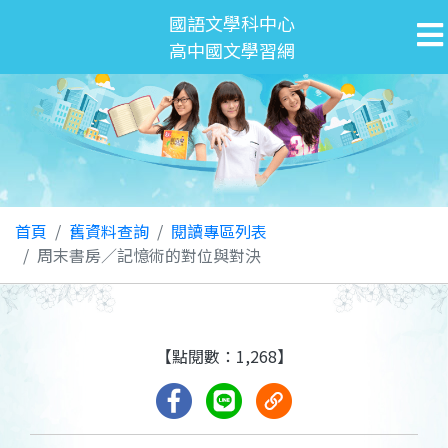
國語文學科中心
高中國文學習網
首頁
舊資料查詢
閱讀專區列表
周末書房／記憶術的對位與對決
【點閱數：1,268】