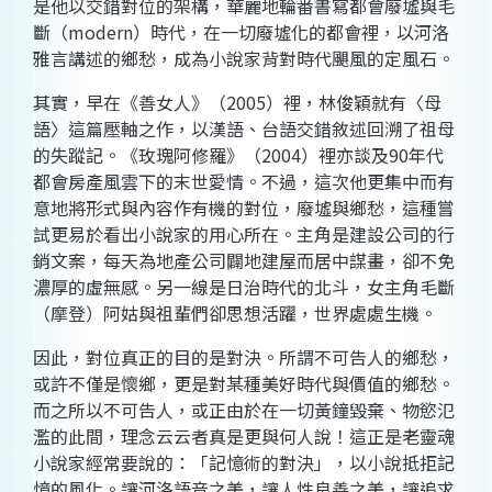
是他以交錯對位的架構，華麗地輪番書寫都會廢墟與毛
斷（modern）時代，在一切廢墟化的都會裡，以河洛
雅言講述的鄉愁，成為小說家背對時代颶風的定風石。
其實，早在《善女人》（2005）裡，林俊穎就有〈母
語〉這篇壓軸之作，以漢語、台語交錯敘述回溯了祖母
的失蹤記。《玫瑰阿修羅》（2004）裡亦談及90年代
都會房產風雲下的末世愛情。不過，這次他更集中而有
意地將形式與內容作有機的對位，廢墟與鄉愁，這種嘗
試更易於看出小說家的用心所在。主角是建設公司的行
銷文案，每天為地產公司闢地建屋而居中謀畫，卻不免
濃厚的虛無感。另一線是日治時代的北斗，女主角毛斷
（摩登）阿姑與祖輩們卻思想活躍，世界處處生機。
因此，對位真正的目的是對決。所謂不可告人的鄉愁，
或許不僅是懷鄉，更是對某種美好時代與價值的鄉愁。
而之所以不可告人，或正由於在一切黃鐘毀棄、物慾氾
濫的此間，理念云云者真是更與何人說！這正是老靈魂
小說家經常要說的：「記憶術的對決」，以小說抵拒記
憶的風化。讓河洛語音之美，讓人性良善之美，讓追求