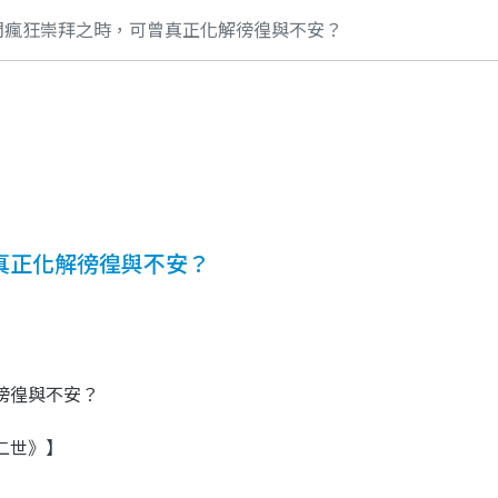
們瘋狂崇拜之時，可曾真正化解徬徨與不安？
真正化解徬徨與不安？
徬徨與不安？
二世》】