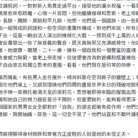
唸誦祝詞。一對對新人魚貫走過平台，接受他的灑水祝福。一看
情景愈來愈疏離，心情一片苦悶。但他繼續搜尋和思索。老上帝
、長臉、醜臉、黑臉和平凡臉。他想，他們是一個國族，由一些
由一組現成的詞語和一些空洞的重覆所構成。對他們來說，所有
下去。這是一齣由活人演出的機械化大戲。一想到成千上萬的人
會反覆發出一些了無意義的聲音，既天真無邪又充滿威脅性。他
誰。她健康、聰慧、二十一歲，擁有一個自我和一個豐富的靈魂
告會威力無窮。當老上帝走掉，信徒便會改為對蒼蠅和瓶蓋禱告
下自由意志和獨立思考的重擔。看看，他們現在是何等的快樂。
蕪而雜亂。有些男人坐在屋外，椅背斜靠在空洞房子的牆壁上；
塌在他們身上，又感到環繞他們四周的盡是世界末日的殘破地貌
她手捧一束襯托著滿天星的茉莉花，思想著即將來臨的腥風血雨
睛和她自己的視力器官是分不開的，但要更銳利，能夠看得更深
個國家的男男女女全都對於「自我」的語言起著免疫作用。他們
港腳、肩膀抽痛、尿急，這一切全不見了。他們站直和不斷吟誦
西裝裡顯得身材微胖和穿著方正皮鞋的人就是她的永恆丈夫。