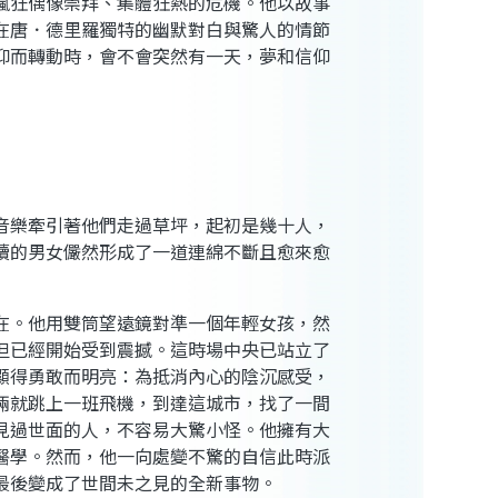
瘋狂偶像崇拜、集體狂熱的危機。他以故事
在唐．德里羅獨特的幽默對白與驚人的情節
仰而轉動時，會不會突然有一天，夢和信仰
音樂牽引著他們走過草坪，起初是幾十人，
續的男女儼然形成了一道連綿不斷且愈來愈
在。他用雙筒望遠鏡對準一個年輕女孩，然
但已經開始受到震撼。這時場中央已站立了
顯得勇敢而明亮：為抵消內心的陰沉感受，
倆就跳上一班飛機，到達這城市，找了一間
見過世面的人，不容易大驚小怪。他擁有大
醫學。然而，他一向處變不驚的自信此時派
最後變成了世間未之見的全新事物。