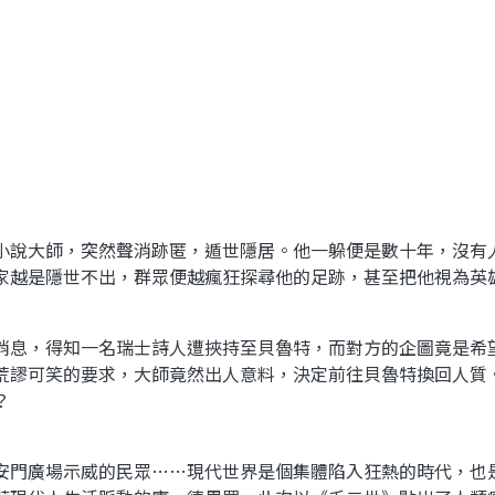
小說大師，突然聲消跡匿，遁世隱居。他一躲便是數十年，沒有
家越是隱世不出，群眾便越瘋狂探尋他的足跡，甚至把他視為英
消息，得知一名瑞士詩人遭挾持至貝魯特，而對方的企圖竟是希
荒謬可笑的要求，大師竟然出人意料，決定前往貝魯特換回人質
？
安門廣場示威的民眾……現代世界是個集體陷入狂熱的時代，也