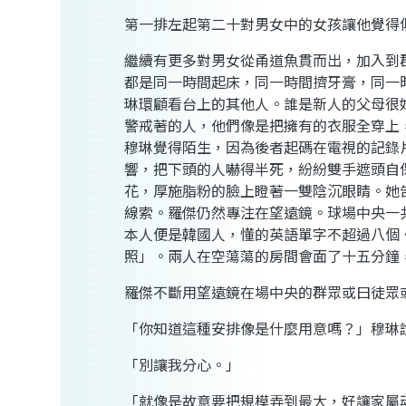
第一排左起第二十對男女中的女孩讓他覺得
繼續有更多對男女從甬道魚貫而出，加入到
都是同一時間起床，同一時間擠牙膏，同一
琳環顧看台上的其他人。誰是新人的父母很
警戒著的人，他們像是把擁有的衣服全穿上
穆琳覺得陌生，因為後者起碼在電視的記錄
響，把下頭的人嚇得半死，紛紛雙手遮頭自
花，厚施脂粉的臉上瞪著一雙陰沉眼睛。她
線索。羅傑仍然專注在望遠鏡。球場中央一
本人便是韓國人，懂的英語單字不超過八個
照」。兩人在空蕩蕩的房間會面了十五分鐘
羅傑不斷用望遠鏡在場中央的群眾或曰徒眾
「你知道這種安排像是什麼用意嗎？」穆琳
「別讓我分心。」
「就像是故意要把規模弄到最大，好讓家屬