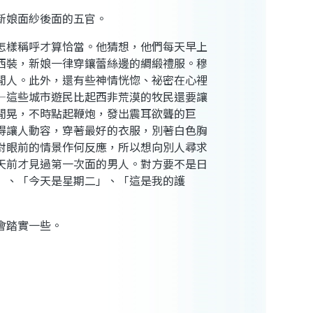
新娘面紗後面的五官。
怎樣稱呼才算恰當。他猜想，他們每天早上
西裝，新娘一律穿鑲蕾絲邊的綢緞禮服。穆
閒人。此外，還有些神情恍惚、祕密在心裡
—這些城市遊民比起西非荒漠的牧民還要讓
閒晃，不時點起鞭炮，發出震耳欲聾的巨
得讓人動容，穿著最好的衣服，別著白色胸
對眼前的情景作何反應，所以想向別人尋求
天前才見過第一次面的男人。對方要不是日
」、「今天是星期二」、「這是我的護
會踏實一些。