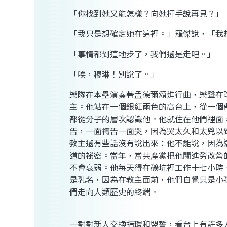
「你找到她又能怎樣？向她揮手說再見？」
「我只是想確定她在這裡。」羅傑說，「我
「事情都到這地步了，我們還是走吧。」
「唉，穆琳！別說了。」
樂隊在本壘演奏著孟德爾頌進行曲，樂聲在
主。他站在一個銀紅兩色的高台上，從一個
都從分子的層次認識他。他就住在他們裡面
告，一面禱告一面哭，因為哭太久和太兇以
教主還有些話沒有說出來：他不能說，因為
道的祕密。當年，當共產黨把他關進勞改營
不會衰弱。他每天得在礦坑裡工作十七小時
是乳名，因為在教主面前，他們自覺只是小
們走向人類歷史的終端。
一對對新人交換指環和盟誓，看台上有許多