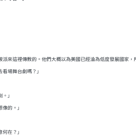
被派來這裡傳教的。他們大概以為美國已經淪為低度發展國家，
去看場舞台劇嗎？」
劇。」
想像的。」
意何在？」