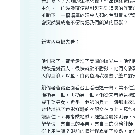
音》寫下了人類的生存恐懼，作品始終緊貼
主角，一位越隱匿便越引起熱烈追隨的作家
推動下，一幅幅屬於現今人類的荒誕景象活
會突然變成毫不留情把我們毀滅的巨獸？
新書內容搶先看：
他們來了，齊步走進了美國的陽光中。他們
然後是幾百人，很快就數不勝數。他們身影
大的巨浪，以藍、白兩色漸次覆蓋了整片露
凱倫老爸從正面看台上看著這一幕，禁不住
後換另一個，再換另一個。他從未看過這樣
幾千對男女，近乎一個師的兵力，讓那本來
她特地挑了色彩鮮豔的衣服穿在身上。羅傑
飯店住下，再搭乘地鐵，通過金屬探測器，
學學位，有自己的事業，有自己的稅務律師
得上用場嗎？眼前的情景怪異到了極點，是