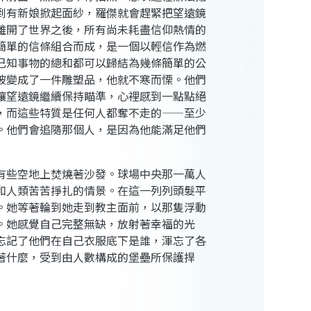
到有新娘掀起面紗，羅傑就會趕緊把望遠鏡
離開了世界之後，所有尚未耗盡信仰熱情的
簡單的信條組合而成，是一個以輕信作為燃
已知事物的總和都可以歸結為幾條簡單的公
被變成了一件雕塑品，他就不寒而慄。他們
讓望遠鏡繼續保持瞄準，心裡感到一點點絕
，而這些特質是任何人都奪不走的——至少
。他們會追隨那個人，是因為他能滿足他們
有些空地上焚燒著沙發。球場中央那一萬人
和人類苦苦掙扎的情景。在這一列列頭髮平
。她等著輪到她走到教主面前，以那隻浮動
。她感覺自己完整無缺，放射著幸福的光
忘記了他們在自己衣服底下是誰，渾忘了各
著什麼，受到由人數構成的堡壘所保護捍