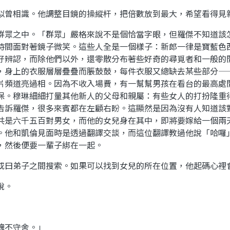
似曾相識。他調整目鏡的操縱杆，把倍數放到最大，希望看得見
群眾之中。「群眾」嚴格來說不是個恰當字眼，但羅傑不知道該
時間面對著鏡子微笑。這些人全是一個樣子：新郎一律是寶藍色
好辨認，而除他們以外，還零散分布著些好奇的尋覓者和一般的
，身上的衣服層層疊疊而脹鼓鼓，每件衣服又總缺去某些部分—
片頻道亮過相。因為不收入場費，有一幫幫男孩在看台的最高處
保。穆琳細細打量其他新人的父母和親屬：有些女人的打扮隆重
告訴羅傑，很多來賓都在左顧右盼。這顯然是因為沒有人知道該
共是六千五百對男女，而他的女兒身在其中，即將要嫁給一個兩
。他和凱倫見面時是透過翻譯交談，而這位翻譯教過他說「哈囉
，然後便要一輩子綁在一起。
或曰弟子之間搜索。如果可以找到女兒的所在位置，他起碼心裡
說。
魂不守舍。」