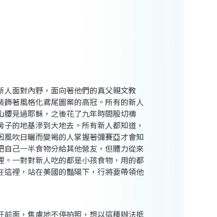
新人面對內野，面向著他們的真父親文教
裝飾著風格化鳶尾圖案的高冠。所有的新人
山腰見過耶穌，之後花了九年時間殷切禱
房子的地基滲到大地去。所有新人都知道，
因風吹日曬而變褐的人掌握著彌賽亞才會知
把自己一半食物分給其他營友，但體力從來
裡。一對對新人吃的都是小孩食物，用的都
在這裡，站在美國的豔陽下，行將要帶領他
杆前面，焦慮地不停拍照，想以這種辦法抵