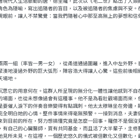
著現代人生活脈動的唐．德里羅，此次以《毛二世》點出了人類
角色為隱喻，寫出追隨者的盲目，以及被追隨者的焦慮與不安。
現眼前，讓人不禁驚覺：當我們隨著心中那至高無上的夢想和信
兩兩一組（率皆一男一女），從甬道通過圍籬，進入中左外野。
緊湊地漫過外野的巨大弧形，陣容浩大得讓人心驚。這些前後相
天場地。
沉思它的用意何在。這群人所呈現的無分化一體性讓他感到不自
的場面，也從未想像過會有這種事。他不是為看壯觀場面而來，
是要催人淚下的伴奏音樂變得有點諷刺。他太太穆琳坐在旁邊，
完全明白她的心情。整件事情來得毫無預警。一接到消息，夫妻
來到目前的所在，努力想搞懂究竟是怎麼一回事。羅傑不是個沒
，有自己的心臟醫師，買有共同基金，而且活了大半輩子，主修
他見所未見。在這裡，一個歷史悠久的儀式被倍數化又倍數化，