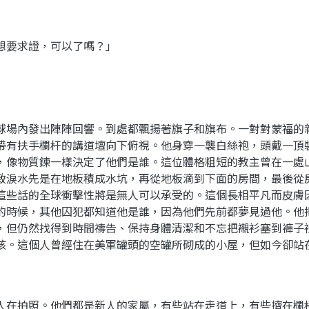
想要求證，可以了嗎？」
球場內發出陣陣回響。到處都飄揚著旗子和旗布。一對對蒙福的
帶有扶手欄杆的講道壇向下俯視。他身穿一襲白絲袍，頭戴一頂
，像物質鍊一樣決定了他們是誰。這位體格粗短的教主曾在一處
致淚水先是在地板積成水坑，再從地板滴到下面的房間，最後從
這些話的全球衝擊性將是無人可以承受的。這個長相平凡而皮膚
的時候，其他囚犯都知道他是誰，因為他們先前都夢見過他。他
，但仍然找得到時間禱告、保持身體清潔和不忘把襯衫塞到褲子
孩。這個人曾經住在美軍罐頭的空罐所砌成的小屋，但如今卻站
人在拍照。他們都是新人的家屬，有些站在走道上，有些擠在欄