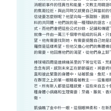
消眼前事件的怪異性和能量。文教主用韓語
的焦距拉近，與此同時又感覺自己與當前的
信徒要怎麼辦呢？他望向每一張甜臉、圓臉
料的共同體。他們說的是一種殘缺的語言，
式，而他們會把這些公式抄錄、記誦和傳遞
就像一件由一萬三千個零件組成的玩具，只
望。他有需要找到她，有需要提醒自己她是
羅傑是這樣希望。但他又擔心他們的集體禱
的需要。他回應他們的渴望，從他們身上卸
棒球場四周是連綿幾英里的下等住宅區，荒
念念有詞，感到未來正在節節逼近，將要坍
直和彼此緊靠的身體中，站著凱倫．詹尼，
在群眾之上的單一眼睛看著教主——這隻眼
芒。所有新人都是這種感覺，這些來自五十
種身體小病痛和生理需要：牙痛、脹氣、香
衛。
凱倫瞧了金中朴一眼。這個眼神柔和、在新