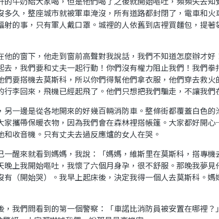
升的牛奶給大家喝，但是他們喝了之後就開始嘔吐，頻頻失去知
沒多久，整座城市就被軍車淹沒，所有道路都封閉了，電車和火
輻射的事，只有軍人戴口罩。城裡的人依舊到店裡買麵包，提著
在他的窗下，他走到窗前高聲對我說話，我們不知道怎麼辦才好
起去，我們要和丈夫一起行動！你們沒有權力阻止我們！我們拳
他們要搭機去莫斯科，所以你們得幫他們拿衣服，他們穿去救火
的行李回來，飛機已經起飛了。他們只想把我們騙走，不讓我們
，另一邊是從各地開來的好幾百輛消防車。整條街都覆蓋白色的
大家攜帶保暖衣物，因為我們會在森林裡搭帳篷。大家都好開心
他和收音機。只有丈夫去過反應爐的女人在哭。
己一醒來就看到媽媽，我說：「媽媽，維斯里在莫斯科，搭專機
天晚上我開始嘔吐，我懷了六個月身孕，很不舒服。那晚我夢見
沒有（開始哭）。我早上起床後，決定我得一個人去莫斯科。媽
後，我們問看到的第一個警察：「車諾比消防員被安置在哪裡？