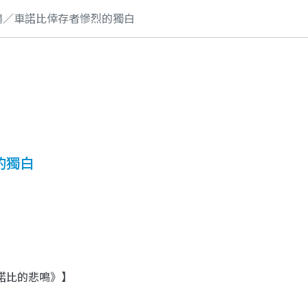
鳴／車諾比倖存者慘烈的獨白
的獨白
諾比的悲鳴》】