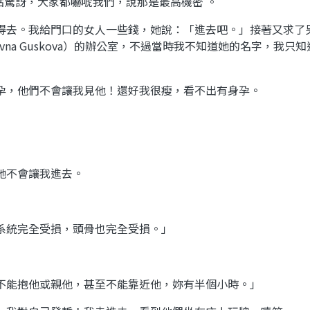
我們有點驚訝，大家都嚇唬我們，說那是最高機密 。
得去。我給門口的女人一些錢，她說：「進去吧。」接著又求了
silyevna Guskova）的辦公室，不過當時我不知道她的名字
孕，他們不會讓我見他！還好我很瘦，看不出有身孕。
她不會讓我進去。
系統完全受損，頭骨也完全受損。」
不能抱他或親他，甚至不能靠近他，妳有半個小時。」