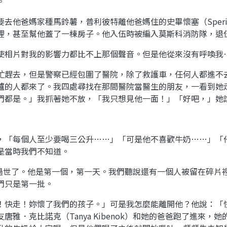
。
去他爸媽家種馬鈴薯，普利彼特離他爸媽住的史畢懷塞（Speri
裡，甚至幫他蓋了一棟房子。他入伍時被編入莫斯科消防隊，退
使相片對我的影響力都比不上那個聲音。但是他從來沒有呼喚我
忙趕去，但是警察已經包圍了醫院，除了救護車，任何人都進不
爐的人都來了。我四處尋找在那間醫院當醫生的朋友，一看到她
們都是。」我抓著她不放，「我只想見他一面！」「好吧，」她
，「每個人至少要喝三公升……」「可是他不喜歡牛奶……」「
是當時我們不知道。
ok）過世了。他是第一個，第一天。我們聽說還有一個人被留在碎
們只是第一批。
！快走！妳懷了我們的孩子。」可是我怎麼能離開他？他說：「
雅．克比諾克（Tanya Kibenok）和她的爸爸跑了進來