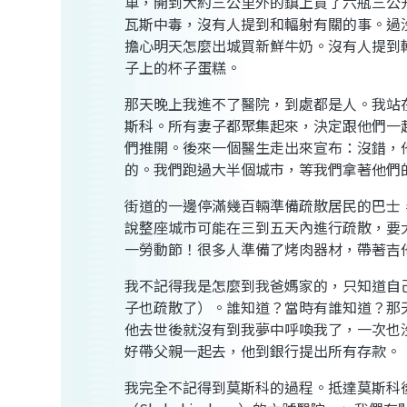
車，開到大約三公里外的鎮上買了六瓶三公
瓦斯中毒，沒有人提到和輻射有關的事。過
擔心明天怎麼出城買新鮮牛奶。沒有人提到
子上的杯子蛋糕。
那天晚上我進不了醫院，到處都是人。我站
斯科。所有妻子都聚集起來，決定跟他們一
們推開。後來一個醫生走出來宣布：沒錯，
的。我們跑過大半個城市，等我們拿著他們
街道的一邊停滿幾百輛準備疏散居民的巴士
說整座城市可能在三到五天內進行疏散，要
一勞動節！很多人準備了烤肉器材，帶著吉
我不記得我是怎麼到我爸媽家的，只知道自
子也疏散了）。誰知道？當時有誰知道？那
他去世後就沒有到我夢中呼喚我了，一次也
好帶父親一起去，他到銀行提出所有存款。
我完全不記得到莫斯科的過程。抵達莫斯科