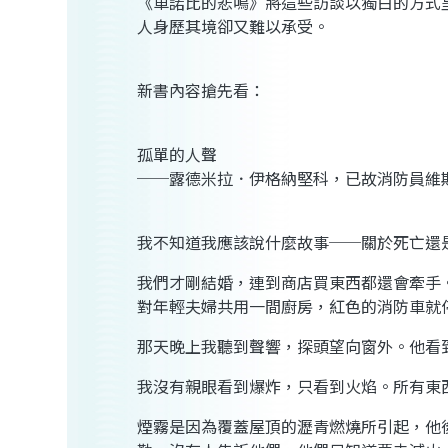
《車諾比的悲鳴》將這些訪談以獨白的方式
人身歷其境卻又難以承受。
新書內容搶先看：
孤單的人聲
──露德米拉．伊格納堅科，已故消防員維斯里．伊
我不知道我應該說什麼故事──關於死亡還
我們才剛結婚，連到商店買東西都還會牽手
對年輕夫婦共用一間廚房，紅色的消防車就
那天晚上我聽到聲響，探頭望向窗外。他看
我沒有親眼看到爆炸，只看到火焰。所有東
煙霧是因為覆蓋屋頂的瀝青燃燒所引起，他