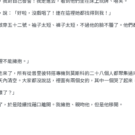
，我對自己發誓！我走進去，看到他們坐在床上玩牌、嘻笑。
，說：「好啦，沒戲唱了！連在這裡她都找得到我！」
該穿五十二號。袖子太短、褲子太短，不過他的臉不腫了。他們
裡不能擁抱。」
也來了，所有從普里彼特搭專機到莫斯科的二十八個人都聚集過
天內清空。大家都沒說話，裡面有兩個女的，其中一個哭了起來
樣了？」
了，於是陸續找藉口離開。我擁抱、親吻他，但是他移開。