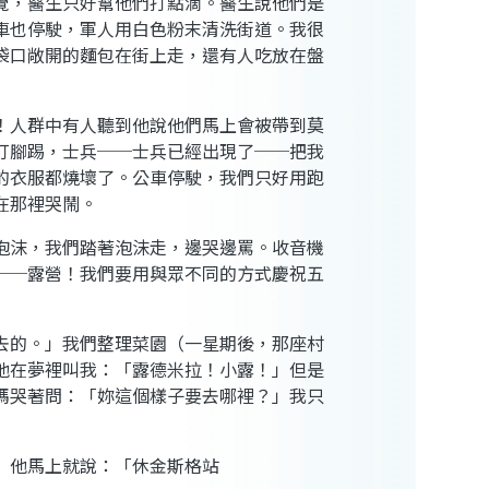
覺，醫生只好幫他們打點滴。醫生說他們是
車也停駛，軍人用白色粉末清洗街道。我很
袋口敞開的麵包在街上走，還有人吃放在盤
！人群中有人聽到他說他們馬上會被帶到莫
打腳踢，士兵──士兵已經出現了──把我
的衣服都燒壞了。公車停駛，我們只好用跑
在那裡哭鬧。
泡沫，我們踏著泡沫走，邊哭邊罵。收音機
──露營！我們要用與眾不同的方式慶祝五
去的。」我們整理菜園（一星期後，那座村
他在夢裡叫我：「露德米拉！小露！」但是
媽哭著問：「妳這個樣子要去哪裡？」我只
」他馬上就說：「休金斯格站