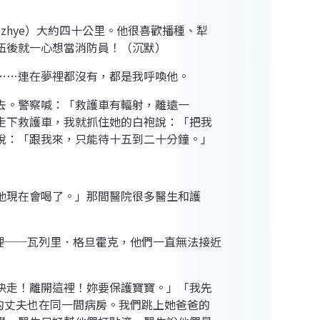
zhye）大約四十公里。他很喜歡播種、犁
伍後就一心想當消防員！（沉默）
……連在夢裡都沒有，都是我呼喚他。
去。警察喊：「救護車有輻射，離遠一
走下救護車，我就抓住她的白袍說：「把我
說：「跟我來，只能待十五到二十分鐘。」
他現在會喝了。」那間醫院很多醫生和護
片裡──瓦列里．格旦霍克，他們一直無法接近
快走！離開這裡！妳要保護寶寶。」「我先
，她的丈夫也在同一間病房。我們跳上她爸爸的