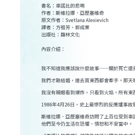
書名：車諾比的悲鳴
作者：斯維拉娜．亞歷塞維奇
原文作者：Svetlana Alexievich
譯者：方祖芳、郭成業
出版社：馥林文化
內容介紹：
我不知道我應該說什麼故事──關於死亡還
我們才剛結婚，連去買東西都會牽手。那天
我沒有親眼看到爆炸，只看到火焰。所有東
1986年4月26日，史上最慘烈的反應爐
斯維拉娜．亞歷塞維奇訪問了上百位受到車
他們至今仍生活在恐懼、憤怒和不安當中。