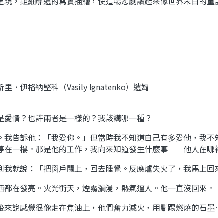
呈現，鉅細靡遺的寫實描繪，使這場悲劇讀起來像世界末日的童
格納堅科（Vasily Ignatenko）遺孀
是愛情？也許兩者是一樣的？我該講哪一種？
。我告訴他：「我愛你。」但當時我不知道自己有多愛他，我不
停在一樓。那是他的工作，我向來知道發生什麼事──他人在哪
到我就說：「把窗戶關上，回去睡覺。反應爐失火了，我馬上回
西都在發亮。火光衝天，煙霧瀰漫，熱氣逼人。他一直沒回來。
後來說感覺很像走在焦油上，他們奮力滅火，用腳踢燃燒的石墨