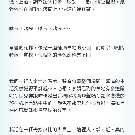
機，上油、調整鉛字位置、啟動……動力拉扯棉線，紙
張依附在圓形的滾筒上，快速的運作著。
喀啦、喀啦、喀啦、喀啦……
單書的花樣，像是一座鋪滿草地的小山。而鉛字印刷的
特色：質樸，每個字的墨色都略有不同
我們一行人定定地看著，聲音包覆整個房間，緊湊的生
活突然覺得平靜起來。心想：李娟看到的草地有多遼闊
呢？馬兒奔跑時也發出這樣喀啦喀啦聲嗎？鉛字淺淺的
落在紙上有點歪歪的，顏色不那麼均勻很有趣，這種自
在的感覺卻很搭李娟的文字。
我活在一個奇妙無比的世界上。這裡大，靜，近，真的