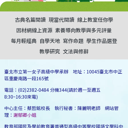
古典名篇閱讀
現當代閱讀
線上教室任你學
因材網線上資源
素養導向教學與多元評量
每月輕經典
自學天地
寫作命題
學生作品選登
教學研究
文法與修辭
臺北市立第一女子高級中學承辦 地址：10045臺北市中正
區重慶南路一段165號
電話：(02)2382-0484 分機344(請於週一至週五
8:30~16:30來電)
中心主任：蔡哲銘校長 執行秘書：陳麗明老師 網站管
理：
謝郁卿小姐
教育部國民及學前教育署普通型高級中等學校國語文學科中