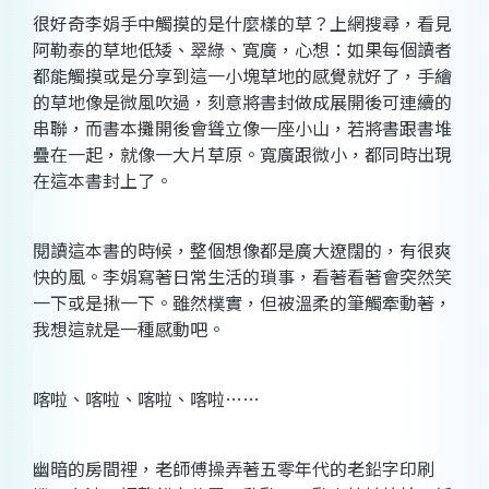
很好奇李娟手中觸摸的是什麼樣的草？上網搜尋，看見
阿勒泰的草地低矮、翠綠、寬廣，心想：如果每個讀者
都能觸摸或是分享到這一小塊草地的感覺就好了，手繪
的草地像是微風吹過，刻意將書封做成展開後可連續的
串聯，而書本攤開後會聳立像一座小山，若將書跟書堆
疊在一起，就像一大片草原。寬廣跟微小，都同時出現
在這本書封上了。
閱讀這本書的時候，整個想像都是廣大遼闊的，有很爽
快的風。李娟寫著日常生活的瑣事，看著看著會突然笑
一下或是揪一下。雖然樸實，但被溫柔的筆觸牽動著，
我想這就是一種感動吧。
喀啦、喀啦、喀啦、喀啦……
幽暗的房間裡，老師傅操弄著五零年代的老鉛字印刷