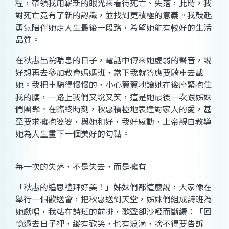
程，帶領我用嶄新的眼光來看待死亡、失落，此時，我
對死亡竟有了新的認識，並找到更積極的意義。我鼓起
勇氣陪伴她走人生最後一段路，希望她能有較好的生活
品質。
在秋惠出院喘息的日子，電話中傳來她虛弱的聲音，說
好想再去參加教會媽媽班，當下我就答應要騎車去載
她。我把車騎得慢慢的，小心翼翼地讓她在後座緊抱住
我的腰，一路上我們又說又笑，這是她最後一次跟姊妹
們團聚。在臨終時刻，秋惠積極地表達對家人的愛，甚
至要求擁抱婆婆，與她和好，我好感動，上帝親自教導
她為人生畫下一個美好的句點。
每一次的失落，不是失去，而是擁有
「秋惠的追思禮拜好美！」姊妹們都這麼說，大家像在
舉行一個歡送會，把秋惠送到天堂，姊妹們組成詩班為
她獻唱，我站在詩班的前排，歌聲卻沙啞而斷續：「回
憶過去日子裡，縱有歡笑，也有淚滴，捨不得要告訴