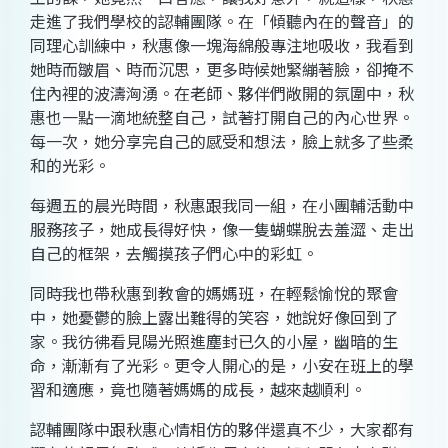
走進了我們學校的認輔團隊。在「傾聽內在的聲音」的
同理心訓練中，秋惠像一塊海綿般專注地吸收，我看到
她時而皺眉、時而沉思，更多時候她緊繃著臉，卻掩不
住內裡的波濤洶湧。在老師、夥伴們敞開的氛圍中，秋
惠也一點一滴地統整自己，試著打開自己的內心世界。
每一次，她分享完自己的感受和想法，臉上就多了些柔
和的光彩。
每週五的晨光時間，秋惠跟我同一組，在小團輔活動中
服務孩子，她成長得好快，像一隻蝴蝶脫去羞澀、走出
自己的框架，去觸摸孩子們心中的彩虹。
同時我也帶秋惠到教會的媽媽班，在輕鬆愉悅的聚會
中，她憂鬱的臉上露出難得的笑容，她說好像回到了
家。我彷彿看見陽光照進塵封已久的小屋，幽暗的生
命，漸漸有了光彩。更令人開心的是，小安在班上的學
習和適應，竟也隨著媽媽的成長，越來越順利。
認輔團隊中跟秋惠心情相仿的夥伴還真不少，大家都有