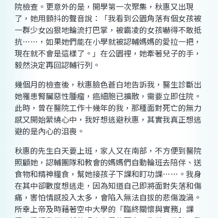
院檢查。更意外的是，開學第一次聚集，秋惠又出現
了，她用顫抖的聲音說：「我看到公園角落有個女孩被
一群少女凶狠地輪流打巴掌，被霸凌的女孩嚇得不敢抵
抗……，如果她們能在小學就被認輔媽媽的愛拉一把，
現在就不會是這樣了。」在公園裡，她牽著兒子的手，
毅然決定再回認輔行列。
幾個月的檢查後，秋惠臉色蒼白地告訴我，醫生診斷出
她罹患腎臟惡性腫瘤，癌細胞已擴散，需要立即住院。
此時，曾在醫院工作十幾年的我，那種面對死亡的無力
感又開始縈繞心中，我好想逃避秋惠，其實我真正想逃
避的是內心的沮喪。
秋惠的先生白天要上班，家人又在南部，不方便到醫院
照顧她，認輔團隊和教會的媽媽們自動輪班去陪伴、送
食物和精神糧食，幫她接孩子下課和盯功課……。我身
在其中卻數度想逃走，因為知道自己即將面對失落和傷
痛，害怕情感投入太多，會陷入無法自拔的悲傷漩渦。
所幸上帝及時藉著空中大學的「臨終關懷與實務」課