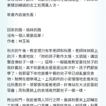
累積訓練過的志工近兩萬人次。
新書內容搶先看：
回家的路，姊妹的路
沒有一個人需要孤單！
作者：林玉裕
秋天的午後，教室裡只有李老師和秋惠，老師抹抹臉上
的汗，焦慮地說：「妳的孩子動作太慢、太退縮，講話
聲音像蚊子一樣……」這時，一腳踏進教室要找兒子的
我好尷尬，真不知要進去還是退出來才好。孩子們都放
學了，我那留下來吃營養午餐的兒子早已胡亂塞完食
物，馳騁在遊樂場上。上完廁所的小安慢慢地走進來拉
拉秋惠的手，很緊張地看著老師，好像站在大法官面前
受審；而秋惠臉上的表情竟然跟兒子一模一樣。
跨出校門，我趁著兩人同行之際，邀請秋惠來上認輔志
工的課，她竟然一口答應，讓我好意外，就這樣，秋惠