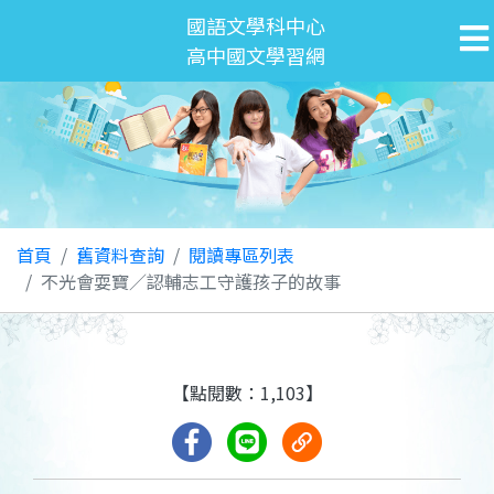
國語文學科中心
高中國文學習網
首頁
舊資料查詢
閱讀專區列表
不光會耍寶／認輔志工守護孩子的故事
【點閱數：1,103】