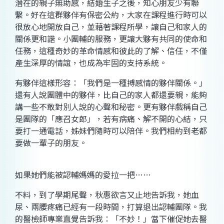
潛在的親子無助感，結婚生子之後，知心朋友少有聯
繫。好在這群夥伴有保密公約，大家在課程進行時可以
很放心地開放自己，並藉著課程所學，讓自己和家人的
關係更和諧。小團輔的服務，更讓大夥有共同的使命和
任務，這種奇妙的革命情感和彼此的了解、信任，不僅
產生深厚的情誼，也成為牢固的支持系統。
有夥伴這樣形容：「我們是一種搏感情的夥伴關係。」
還有人說團體中的夥伴，比自己的家人都還要親，能夠
講一些不敢對別人說的心聲和秘密。更有夥伴戲稱自己
是團隊的「應召女郎」，若有病痛、解不開的心結，只
要打一通電話，姊妹們隨時可以陪伴。我們相約到老都
要做一輩子的朋友。
如果她們能被認輔媽媽的愛拉一把……
不料，到了學期尾聲，秋惠欲言又止地告訴我，她血
尿、兩腰疼痛已經有一段時間，打算退出認輔團隊。我
的醫檢師專業直覺告訴我：「不妙！」當下催促她去醫