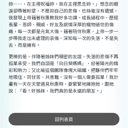
妳……，在主裡祝福妳，我在主裡思念妳。」想念的眼
淚卻帶著盼望，不壓抑自己的悲傷，也絲毫沒有遺憾，
我發現上帝藉著秋惠教我好多功課。成長過程中，歷經
長輩、恩師、親戚、好友及感情深厚的寵物過世的傷
痛，每一次都是元氣大傷。藉著陪伴秋惠，上帝一步一
步帶我走出未處理的哀傷，深知每一次的失落，不是失
去，而是擁有。
更棒的是，伴隨著姊妹們親密的友誼，失落的悲傷不再
孤單承受，我們自詡是「向日葵媽媽」，迎著陽光的精
彩和熱力；又比喻這個團隊像塊大磁鐵，把夥伴們牢牢
地吸住，同甘苦、共患難，沒有一個人需要孤單！我計
畫有一天在天堂遇見秋惠時，要緊緊地擁抱她，跟她
說：「看！好姊妹，我們真的是永遠的朋友。」
回列表頁