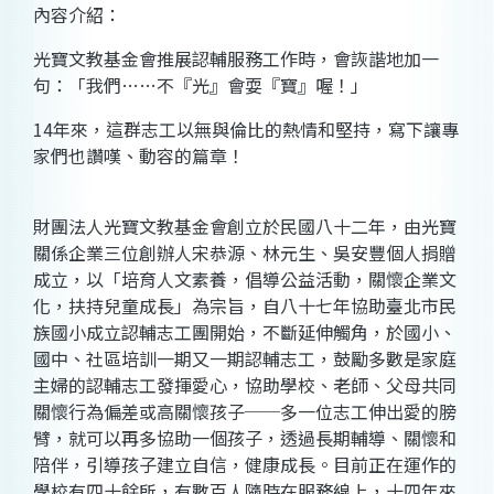
內容介紹：
光寶文教基金會推展認輔服務工作時，會詼諧地加一
句：「我們……不『光』會耍『寶』喔！」
14年來，這群志工以無與倫比的熱情和堅持，寫下讓專
家們也讚嘆、動容的篇章！
財團法人光寶文教基金會創立於民國八十二年，由光寶
關係企業三位創辦人宋恭源、林元生、吳安豐個人捐贈
成立，以「培育人文素養，倡導公益活動，關懷企業文
化，扶持兒童成長」為宗旨，自八十七年協助臺北市民
族國小成立認輔志工團開始，不斷延伸觸角，於國小、
國中、社區培訓一期又一期認輔志工，鼓勵多數是家庭
主婦的認輔志工發揮愛心，協助學校、老師、父母共同
關懷行為偏差或高關懷孩子──多一位志工伸出愛的膀
臂，就可以再多協助一個孩子，透過長期輔導、關懷和
陪伴，引導孩子建立自信，健康成長。目前正在運作的
學校有四十餘所，有數百人隨時在服務線上，十四年來