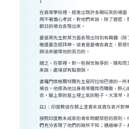
1
在高等學校裡，經常出現許多開玩笑的場面
用不著擔心考試，對他們來說，除了遊逛、
節日的場合表現出來。
要是某先生對某方面表現出特別有興趣（除
晚還要念經拜神，或者是要禱告真主，那很
辦法來破壞他的苦功的。
總之，在那裡，對一些與世無爭的、隨和而
來說，處境卻有點狼狽。
婆羅門傑格爾特爾先生是阿拉哈巴德的一所
場合。他很為他出身高等種姓而驕傲，醉心
衣，腳上穿的是土裡土氣的鞋子。大清早，
註1：印度教徒在額上塗香末或香灰表示對
按照印度教未成家的青年時期禁慾的原則，
們充分表現了他們的無所不知；通過辮子，