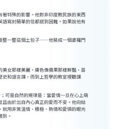
有著特殊的影響。他對非印度教民族的東西
英語寫封簡單的信都感到困難。如果說他有
要整一整這個土包子——他裝成一個婆羅門
的美女那樣美麗，膚色像蘋果那樣鮮豔，苗
歷史和語言課，而到上哲學的教室裡聽課
音；可是自然的規律是：當愛情一旦在心上萌
並且由於出自內心真正的愛而不安。他向姑
，就用非常溫情、積極、熱情和愛憐的眼光
聽到。