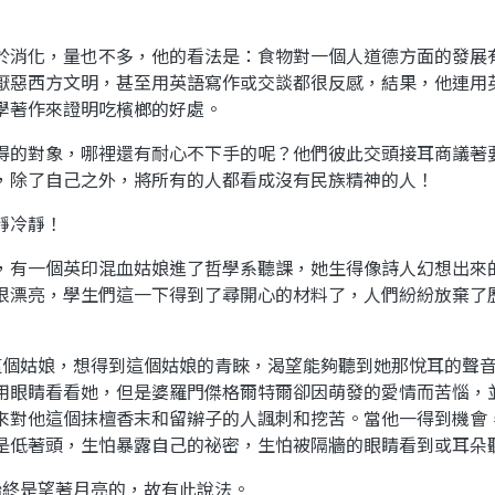
於消化，量也不多，他的看法是：食物對一個人道德方面的發展
厭惡西方文明，甚至用英語寫作或交談都很反感，結果，他連用
學著作來證明吃檳榔的好處。
得的對象，哪裡還有耐心不下手的呢？他們彼此交頭接耳商議著
，除了自己之外，將所有的人都看成沒有民族精神的人！
靜冷靜！
，有一個英印混血姑娘進了哲學系聽課，她生得像詩人幻想出來
很漂亮，學生們這一下得到了尋開心的材料了，人們紛紛放棄了
這個姑娘，想得到這個姑娘的青睞，渴望能夠聽到她那悅耳的聲
用眼睛看看她，但是婆羅門傑格爾特爾卻因萌發的愛情而苦惱，
來對他這個抹檀香末和留辮子的人諷刺和挖苦。當他一得到機會
是低著頭，生怕暴露自己的祕密，生怕被隔牆的眼睛看到或耳朵
始終是望著月亮的，故有此說法。