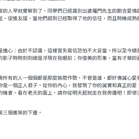
察的人早就覺察到了，同學們已經識別出婆羅門先生的飽含愛情
往，促進友誼，當他們感到已經取得了他的信任，而且時機成熟
是擔心：由於不認識，這樣冒失寫信恐怕不大妥當。所以至今總
的影子時時刻刻總是浮現在我眼前；你俊美的形象，富有才華的
現所有的人一個個都是那麼裝腔作勢，不管是誰，都好像誠心愛
你是一個正人君子。從你的內心，我發現了你的誠實和真正的愛
的機會。看在老天的面上，請你從明天起就坐在我旁邊吧！即使
第三個書架的下邊。