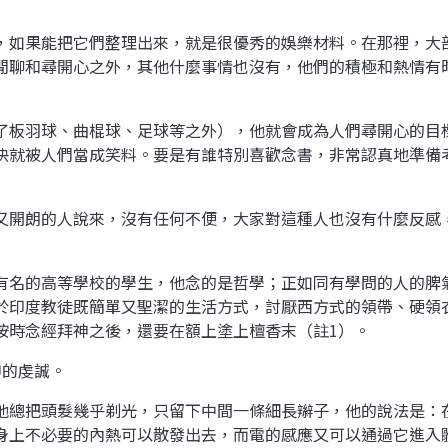
，如果能把它們整理出來，就是很優秀的娛樂材料。在那裡，大
閒聊和尋開心之外，其他什麼事情也沒有，他們的積極和熱情有
了板羽球、曲棍球、足球等之外），他就會成為人們尋開心的目
快就被人們當成笑料。要是有誰特別喜歡念書，非常認真地準備
又開朗的人說來，沒有任何不便，大家對這種人也沒有什麼反感
有名的高等學校的學生，他念的是哲學；正如同有學問的人的脾
於印度教徒既簡單又聖潔的生活方式，討厭西方式的領帶、硬領
按時念經拜神之後，還要在額上塗上檀香末（註1）。
神的虔誠。
他總把頭髮幾乎剃光，只留下中間一條細長辮子，他的說法是：
身上不必要的內熱可以散發出去，而電的感應又可以通過它進入