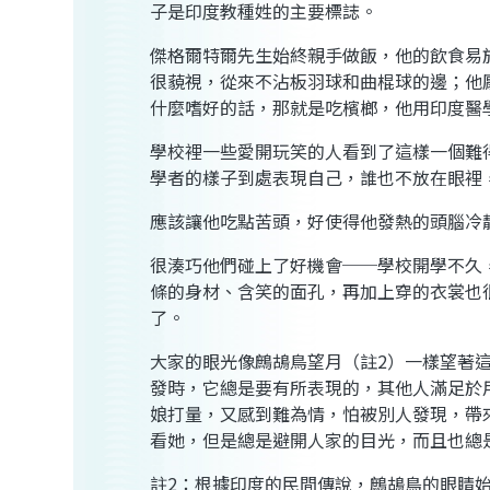
子是印度教種姓的主要標誌。
傑格爾特爾先生始終親手做飯，他的飲食易
很藐視，從來不沾板羽球和曲棍球的邊；他
什麼嗜好的話，那就是吃檳榔，他用印度醫
學校裡一些愛開玩笑的人看到了這樣一個難
學者的樣子到處表現自己，誰也不放在眼裡
應該讓他吃點苦頭，好使得他發熱的頭腦冷
很湊巧他們碰上了好機會──學校開學不久
條的身材、含笑的面孔，再加上穿的衣裳也
了。
大家的眼光像鷓鴣鳥望月（註2）一樣望著
發時，它總是要有所表現的，其他人滿足於
娘打量，又感到難為情，怕被別人發現，帶
看她，但是總是避開人家的目光，而且也總
註2：根據印度的民間傳說，鷓鴣鳥的眼睛