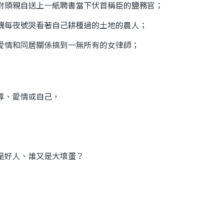
對頭親自送上一紙聘書當下伏首稱臣的鹽務官；
魂每夜號哭看著自己耕種過的土地的農人；
愛情和同居關係搞到一無所有的女律師；
尊、愛情或自己，
是好人、誰又是大壞蛋？