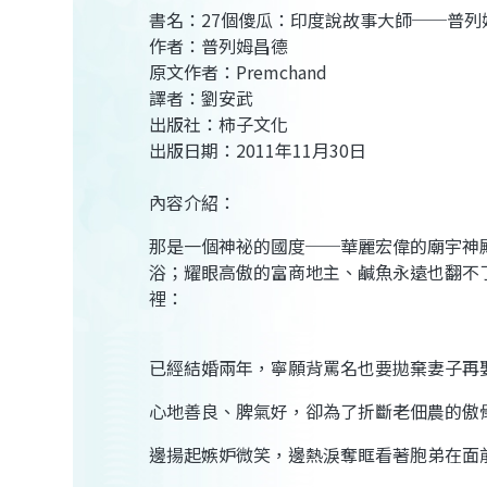
書名：27個傻瓜：印度說故事大師──普列
作者：普列姆昌德
原文作者：Premchand
譯者：劉安武
出版社：柿子文化
出版日期：2011年11月30日
內容介紹：
那是一個神祕的國度──華麗宏偉的廟宇神
浴；耀眼高傲的富商地主、鹹魚永遠也翻不
裡：
已經結婚兩年，寧願背罵名也要拋棄妻子再
心地善良、脾氣好，卻為了折斷老佃農的傲
邊揚起嫉妒微笑，邊熱淚奪眶看著胞弟在面