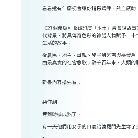
看看還有什麼梗會讓你錯愕驚呼、熱血感動
《27個傻瓜》收錄印度「本土」最會說故
代背景，將具傳奇色彩的神話人物賦予二十
生活的故事。
從農民、地主、母親、兒子到乞丐與暴發戶
曲最真實的社會悲歌；數千百年來，人類的
新書內容搶先看：
惡作劇
等到時機成熟了，
有一天他們用女子的口氣給婆羅門先生寫了