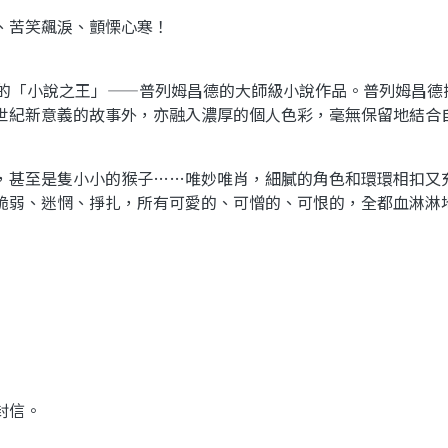
、苦笑飆淚、顫慄心寒！
事的「小說之王」——普列姆昌德的大師級小說作品。普列姆昌德
世紀新意義的故事外，亦融入濃厚的個人色彩，毫無保留地結合
，甚至是隻小小的猴子……唯妙唯肖，細膩的角色和環環相扣又
脆弱、迷惘、掙扎，所有可愛的、可憎的、可恨的，全都血淋淋
封信。