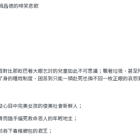
姆昌德的啼笑悲歌
殿對比那眨巴著大眼乞討的兒童如此不可思議；飄著垃圾、甚至
了身的種姓制度、困苦到只能一頭赴死也換不回一枚正眼的哀怨
娶心目中完美女孩的俊美社會新鮮人；
骨而錯手逼死救命恩人的年輕地主；
前吞下毒檳榔包的君王；