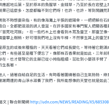
供應起地瓜葉。至於原本的魚腥草、金錢草，乃至於長在岩壁上
蔬果已這麼多，怎麼都輪不到它們呀！也許、也許，等到鬧饑荒
誘我不時想要染指，有的像海灘上半張的遮陽傘，一把把躲在石
雪白，全都肥滋滋的誘人垂涎。在許多國家有專門幫人把關各種
「冒死吃河豚」。在一些朽木上也會看到木耳及靈芝，那靈芝像
精靈攀上樹梢，好可惜我們地上沒有牛樟，不然孳生其上的靈芝
是原生的或後來種植的，天天看著它們成長變化，等待著它飽滿
它們，有些甚至是種下便忘了，像那株百香果就是如此，三年前
存在，也才發現它的主藤已從小拇指粗細，茁壯到小嬰孩手臂了
的生長著。
他人，過著自給自足的生活，有時看著圍繞著自己生氣勃勃、綠
謝謝周遭的青山淨水滋養了我們，我所能想像的天堂也就是如此
藝文 | 聯合新聞網
http://udn.com/NEWS/READING/X5/685308