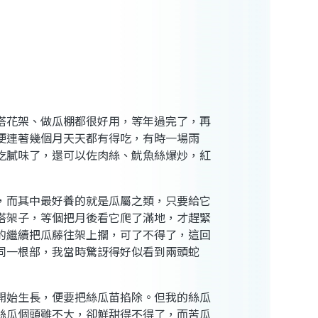
搭花架、做瓜棚都很好用，等年過完了，再
便連著幾個月天天都有得吃，有時一場雨
吃膩味了，還可以佐肉絲、魷魚絲爆炒，紅
，而其中最好養的就是瓜屬之類，只要給它
搭架子，等個把月後看它爬了滿地，才趕緊
的繼續把瓜藤往架上擱，可了不得了，這回
同一根部，我當時驚訝得好似看到兩頭蛇
開始生長，便要把絲瓜苗掐除。但我的絲瓜
絲瓜個頭雖不大，卻鮮甜得不得了，而苦瓜