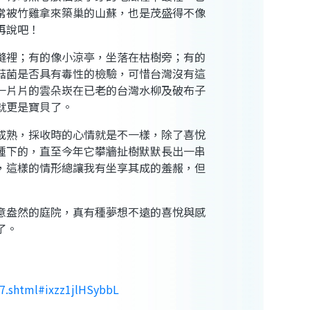
常被竹雞拿來築巢的山蘇，也是茂盛得不像
再說吧！
縫裡；有的像小涼亭，坐落在枯樹旁；有的
菇菌是否具有毒性的檢驗，可惜台灣沒有這
一片片的雲朵崁在已老的台灣水柳及破布子
就更是寶貝了。
成熟，採收時的心情就是不一樣，除了喜悅
種下的，直至今年它攀牆扯樹默默長出一串
，這樣的情形總讓我有坐享其成的羞赧，但
意盎然的庭院，真有種夢想不遠的喜悅與感
了。
7.shtml#ixzz1jlHSybbL