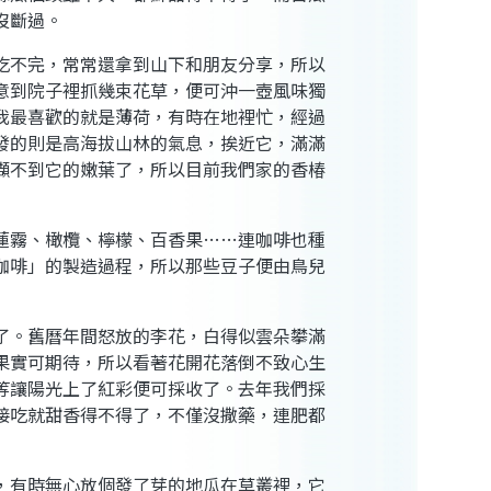
沒斷過。
吃不完，常常還拿到山下和朋友分享，所以
意到院子裡抓幾束花草，便可沖一壺風味獨
我最喜歡的就是薄荷，有時在地裡忙，經過
發的則是高海拔山林的氣息，挨近它，滿滿
擷不到它的嫩葉了，所以目前我們家的香椿
蓮霧、橄欖、檸檬、百香果……連咖啡也種
咖啡」的製造過程，所以那些豆子便由鳥兒
了。舊曆年間怒放的李花，白得似雲朵攀滿
果實可期待，所以看著花開花落倒不致心生
等讓陽光上了紅彩便可採收了。去年我們採
接吃就甜香得不得了，不僅沒撒藥，連肥都
，有時無心放個發了芽的地瓜在草叢裡，它