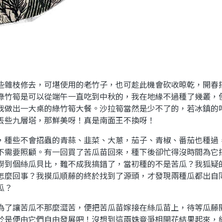
些雜枝修去，可堪使用的老竹子，也可趁此機會砍收晾乾，開春
綠竹筍是可以從端午一直吃到中秋的，我在地緣不過種了幾叢，
我做出一大桌的綠竹筍大餐。沙拉筍當然是少不了的，若冰鎮的
丟些九層塔，那鮮美呀！真是南面王不換呀！
，種些不會招蟲的青蒜、韭菜、大蔥，茄子、青椒、番茄也種過
不需要照顧。有一回買了苦瓜苗回來，種下後卻忙得沒時間為它
撈到個絲瓜貝比，難不成我搞錯了，當初種的不是苦瓜？我狐疑
怎麼回事？我摸瓜順藤的終於找到了源頭，才發現兩種瓜都出自
瓜？
為了讓苦瓜不那麼澀苦，便把苦瓜苗嫁接在絲瓜苗上，待等瓜藤
於是便由它們自由發展吧！沒想到這兩姝竟爭相開花結果起來，