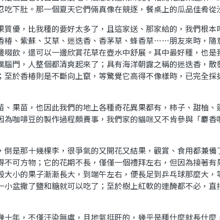
忍吃下肚。那一個夏天它們倆真像在競逐，餐桌上的瓜品佳肴從
果質優，比我種的要好太多了，且這家送、那家給的，我們根本
香椿、紫蘇、艾草、迷迭香、香茅草、蜂香草……朋友來時，隨
邊啜飲，還可以一邊欣賞花草在壺水中舒展。其中最好種，也是
撲腦門，人整個都清爽起來了；具有海洋朝露之稱的迷迭香，散
；至於香椿則是不斷向上竄，等驚覺它高得不像樣時，已完全採
苗、果苗，也因此我們的地上各種奇花異果都有，柿子、甜柚、
因為咖啡豆的製作過程頗費事，我們家的貓咪又不肯參與「麝香
，倒是那十幾棵李，很爭氣的又開花又結果，觀賞、食用都兼備
得不可方物；它的花期不長，僅僅一個禮拜左右，但因為接著有
般大小的果子漸漸長大，到端午左右，便長足到乒乓球那麼大，
一小盆撒了鹽和糖就可以吃了；至於樹上紅軟的連醃都不必，直
幾十年，不僅汙染無虞，且地氣挺旺的，幾乎是種什麼就長什麼