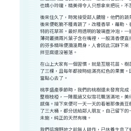
也嬌小玲瓏，精美得令人只想拿來把玩，不
後來住久了，時常接受鄰人饋贈，他們的蔬
後來便乾脆不種青蔬了，改種香草，蘿勒、
特的花草茶。最好用透明的玻璃壺沖泡，一
薄荷叢摘兩片葉子含在嘴裡，一股清香便直
的芬多精味便瀰漫周身，人會因此沉靜下來
拌豆腐還沒著落。
在山上大家有一個習慣，就是互贈花苗、樹
了三棵，且每年都按時結滿亮紅色的果實。
當點心去了。
桃李盛產季節時，我們的桃樹還未發育完成
整樹枝椏，一陣風過又似雪花飄落滿地，美
感傷。接下來便可一天一天的看著那像黃豆
了三大桶，都分送給鄰人朋友，自己留下的
未施，純正的天然有機。
我們這塊野地之前無人耕作，已休養生息了