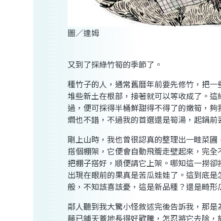
圖／達姆
又到了採綠竹筍的季節了。
種竹子的人，通常舊曆年前要先修竹，把一
堆些新土在根部，接著就可以等收成了。這
過，便可採得半桶鮮甜得不得了的嫩筍，夠
燜也不錯，不過我的首選還是筍湯，起鍋前
剛上山時，我也曾很認真的整理出一畦菜圃
搭個棚架，它便會自動飛簷走壁起來，完全
把棚子搭好，順便請它上架。哪知這一撈卻
出現在眼前的果真是苦瓜娃娃了。這到底是
般，不知該喜該憂，這是新品種？還是畸形
鄰人聽到我大驚小怪敘述完後告訴我，那是
藤已鋪天蓋地長得好歡騰，怎忍將它去除，