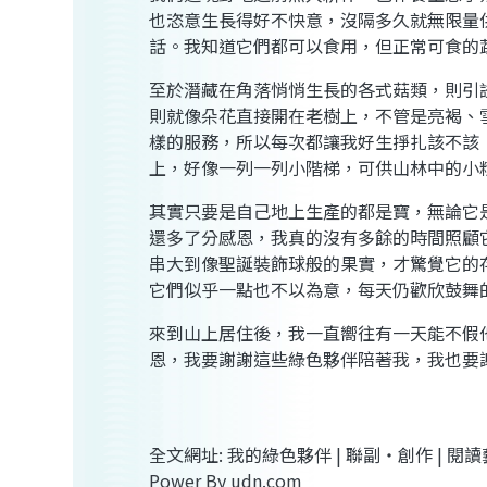
也恣意生長得好不快意，沒隔多久就無限量
話。我知道它們都可以食用，但正常可食的
至於潛藏在角落悄悄生長的各式菇類，則引
則就像朵花直接開在老樹上，不管是亮褐、
樣的服務，所以每次都讓我好生掙扎該不該
上，好像一列一列小階梯，可供山林中的小
其實只要是自己地上生產的都是寶，無論它
還多了分感恩，我真的沒有多餘的時間照顧
串大到像聖誕裝飾球般的果實，才驚覺它的
它們似乎一點也不以為意，每天仍歡欣鼓舞
來到山上居住後，我一直嚮往有一天能不假
恩，我要謝謝這些綠色夥伴陪著我，我也要
全文網址: 我的綠色夥伴 | 聯副‧創作 | 閱讀
Power By udn.com