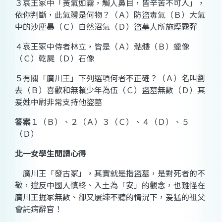
３哀王冢中「黃氣如霧，觸人鼻目，皆辛苦不可入」，
依你判斷，此氣體是何物？（Ａ）防盜毒氣（Ｂ）大氣
中的沙塵暴（Ｃ）自然沼氣（Ｄ）盜墓人所施煙霧彈
４哀王冢中侍者林立，皆是（Ａ）骷髏（Ｂ）蠟像
（Ｃ）乾屍（Ｄ）石像
５有關「廣川王」下列選項何者不正確？（Ａ）名叫劉
去（Ｂ）喜歡和無賴少年為伍（Ｃ）盜墓無數（Ｄ）其
爰姓中尉非常支持他盜墓
答案
１（Ｂ）、２（Ａ）３（Ｃ）、４（Ｄ）、５
（Ｄ）
北一女學生閱讀心得
廣川王「發古冢」，其實就是指盜墓，是對死者的不
敬，違反中國人慎終、入土為「安」的觀念，也難怪在
廣川王掘冢無數、卻又屢諫不聽的情況下，爰猛的祖父
會託病辭官！