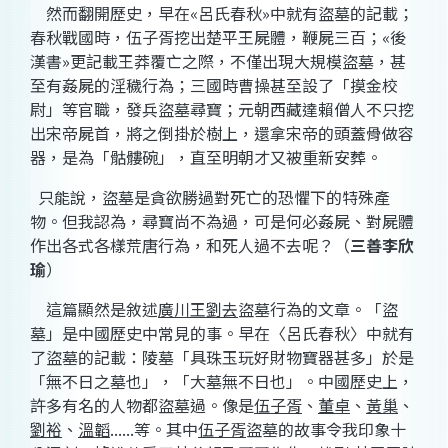
然而翻開歷史，早在
«
呂氏春秋
»
中就有盜墓的記載；
春秋戰國時，伍子胥挖出楚平王屍體，鞭屍三百；
«
後
漢書
»
更記載王莽覆亡之際，不僅出現大規模盜墓，甚
至有姦屍的淫穢行為；三國時曹操甚至設了「摸金校
尉」等官職，發兵盜墓尋寶；元朝西藏達賴僧人不只挖
出宋帝屍首，將之倒掛於樹上，還拿宋帝的頭蓋骨做容
器，是為「骷髏碗」，直至明朝才又被重新安葬。
只能說，盜墓是貪欲勝過對死亡的恐懼下的特殊產
物。但我認為，尋寶尚不為過，可是何必姦屍、對屍體
作出各式各樣荒唐行為，和死人過不去呢？（
三善李
欣
瑜
）
這篇顯然是敘述
廣川王劉去
盜墓行為的文章。「盜
墓」是中國歷史中常見的事。早在〈呂氏春秋〉中就有
了盜墓的記載：陵墓「具珠玉玩好財物寶器甚多」於是
「無不日之墓也」，「大墓無不日也」。中國歷史上，
許多有名的人物都盜墓過。像是
伍子胥
、
董卓
、
黃巢
、
劉裕
、
溫韜
......
等。其中
伍子胥
盜墓的故事令我印象十