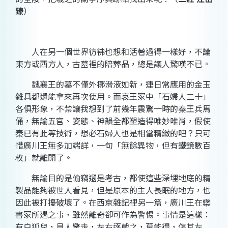
臻
）
人在另一個世界彷彿也想和活著過得一樣好，不論
東方或西方人，古墓裡的陪葬品，總是讓人驚嘆不已。
魏襄王的墓不僅外槨滑液如新，連日常應用的金玉
雜具都還能拿來再次使用。而哀王冢中「石婦人二十」
各俱形象，不禁讓我想到了前幾年震驚一時的秦王兵馬
俑，無論五官、姿態、神韻全都塑造得唯妙唯肖，假使
秦已有此等技術，想必石婦人也是相當精緻的吧？只可
惜廣川王無多加端詳，一句「無餘異物，但有鐵鏡數百
枚」就離開了。
無論目的是偷竊還是考古，都使這些深埋地底的精
製品能夠被世人看見，但是原本的主人長眠的地方，也
因此被打擾破壞了。在西京雜記裡另一篇，廣川王在欒
書冢所遇之事，雖然離奇卻可作為警惕。事情是這樣：
有白狐兒，見人驚走，左右逐戟之，莫能得，傷其左