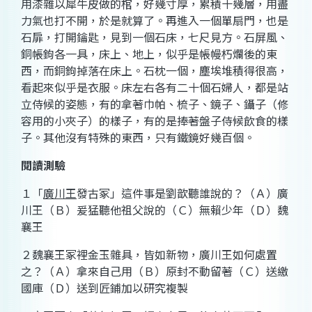
用漆雜以犀牛皮做的棺，好幾寸厚，累積十幾層，用盡
力氣也打不開，於是就算了。再進入一個單扇門，也是
石扉，打開鑰匙，見到一個石床，七尺見方。石屏風、
銅帳鉤各一具，床上、地上，似乎是帳幔朽爛後的東
西，而銅鉤掉落在床上。石枕一個，塵埃堆積得很高，
看起來似乎是衣服。床左右各有二十個石婦人，都是站
立侍候的姿態，有的拿著巾帕、梳子、鏡子、鑷子（修
容用的小夾子）的樣子，有的是捧著盤子侍候飲食的樣
子。其他沒有特殊的東西，只有鐵鏡好幾百個。
閱讀測驗
１「
廣川王
發古冢
」這件事是劉歆聽誰說的？（Ａ）廣
川王（Ｂ）爰猛聽他祖父說的（Ｃ）無賴少年（Ｄ）魏
襄王
２魏襄王冢裡金玉雜具，皆如新物，廣川王如何處置
之？（Ａ）拿來自己用（Ｂ）原封不動留著（Ｃ）送繳
國庫（Ｄ）送到匠鋪加以研究複製