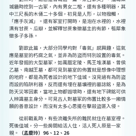
城牆時挖到一古冢，內有男女二棺，還有多種明器，其
中三尺長的木俑二十多個，初見是人形，以物撥觸，
「應手灰滅」。還有冢室打開時，是泡在水裡的，水裡
漂有甘蔗、瓜瓣，並解釋甘蔗象徵墓主的有節，瓠犀象
徵多子多孫。
劉歆此篇，大部分同學均對「毒氣」感興趣，這氣
應是墓室的朽腐之氣，並非為防盜而特別設置的毒氣。
近年發掘的大型墓冢，如萬曆定陵、馬王堆漢墓、曾侯
乙墓、南越王墓，都可見到墓室的佈置就是想像中理想
的地府，都是為死者設計的地下佳城。沒見過有為防盜
而設的陷阱利器，反而還有埋在墓壙裡的墓誌銘，是為
防天災等因素，當地上物都毀壞時，還有地下碑銘可供
人辨識墓主身分。可見古人對墓冢的佈置比較多一廂情
願的善意設計，而沒有太多心思擺在擊殺盜匪入侵。
從前戰亂時，有些流離失所的難民就住在墓室裡。
死後佳城，分一些房間給活人住，活人死人原是一家
親。
（孟慶玲）
96
、
12
、
26