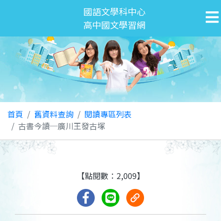
國語文學科中心
高中國文學習網
首頁
舊資料查詢
閱讀專區列表
古書今讀─廣川王發古塚
【點閱數：2,009】