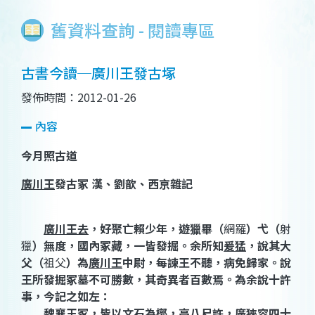
舊資料查詢 - 閱讀專區
古書今讀─廣川王發古塚
發佈時間：2012-01-26
內容
今月照古道
廣川王
發古冢
漢、劉歆、西京雜記
廣川王去
，好聚亡賴少年，遊獵畢
（
網羅
）
弋
（
射
獵
）
無度，國內冢藏，一皆發掘。余所知
爰猛
，說其大
父
（
祖父
）
為
廣川王
中尉，每諫王不聽，病免歸家。說
王所發掘冢墓不可勝數，其奇異者百數焉。為余說十許
事，今記之如左：
魏襄王
冢，皆以文石為槨，高八尺許，廣狹容四十