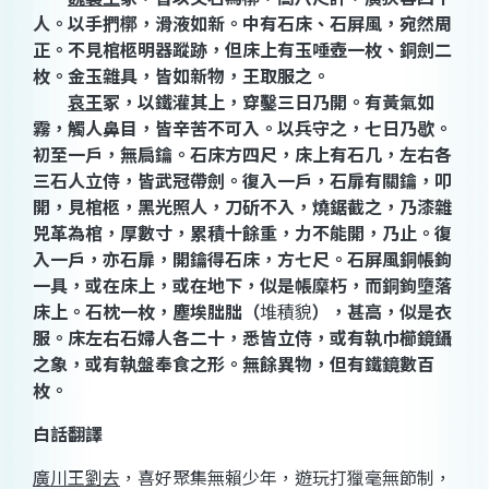
人。以手捫槨，滑液如新。中有石床、石屏風，宛然周
正。不見棺柩明器蹤跡，但床上有玉唾壺一枚、銅劍二
枚。金玉雜具，皆如新物，王取服之。
哀王
冢，以鐵灌其上，穿鑿三日乃開。有黃氣如
霧，觸人鼻目，皆辛苦不可入。以兵守之，七日乃歇。
初至一戶，無扃鑰。石床方四尺，床上有石几，左右各
三石人立侍，皆武冠帶劍。復入一戶，石扉有關鑰，叩
開，見棺柩，黑光照人，刀斫不入，燒鋸截之，乃漆雜
兕革為棺，厚數寸，累積十餘重，力不能開，乃止。復
入一戶，亦石扉，開鑰得石床，方七尺。石屏風銅帳鉤
一具，或在床上，或在地下，似是帳糜朽，而銅鉤墮落
床上。石枕一枚，塵埃朏朏
（
堆積貌
）
，甚高，似是衣
服。床左右石婦人各二十，悉皆立侍，或有執巾櫛鏡鑷
之象，或有執盤奉食之形。無餘異物，但有鐵鏡數百
枚。
白話翻譯
廣川王劉去
，喜好聚集無賴少年，遊玩打獵毫無節制，