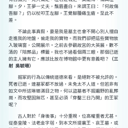
腳。夕，王夢一丈夫，鬚眉盡白，來謂王曰：「何故傷
吾腳？」仍以杖叩王左腳，王覺腳腫痛生瘡。至此不
差。
不論此事真假，要是我是墓主也會不開心別人擅自
走進我的地盤，偷走我的寶物。而我們卻把這些寶物放
入玻璃窗，公開展示。之前去參觀故宮的大英展，數不
清的「陪葬品」標籤，我也不過看個兩三眼，那個已逝
的主人擁有它，應該比放在博物館中更有意義吧？
（三
射
吳毓珊）
掘冢的行為以傳統道德來看，是絕對不被允許的。
死者已逝，連墓冢都不放過，未免太不人道。但若非有
如文中所述琳瑯滿目之物，何以盜墓者不掘遍野的亂葬
崗，而攻堅固無匹，甚至必須「穿鑿三日乃開」的王冢
呢？
古人對於「身後事」十分重視，位高權重者尤甚。
從秦皇陵、法老金字塔，到本文所提襄王、哀王墓，或