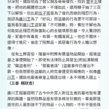
分深刻。據說他爲了替父親及哥哥復仇，找到
楚平王
陵
後，把他的屍體挖出來，不僅如此，還用鞭子抽了三百
下以解恨。但比起
伍子胥
是為了復仇而做的殘忍行為，
我認為
廣川王
為了「好玩」而盜墓的行為更不可原諒。
當我看到
廣川王
盜冢墓「不可勝數」時，實在不解他為
何能如此殘忍而無羞恥心的去破壞那些墓。令人驚訝的
是，冢墓中有毒氣、有鎖、有鐵灌其上，他也不罷休，
還得寸進尺，偷走了陪葬品。其惡毒行為令人難以想
像。
從有土葬習俗、陵墓中附葬有價值物品開始，掘墳盜
墓之事便開始了。即使有法律防止其發生
(
例如漢朝規
定〝竊盜者刑〞、〝發墓者誅〞
)
盜墓事件仍層出不
窮。但我想那些盜墓的人終究會遭受到報應的。就像
廣
川王
，據說他最後被皇上驅逐出境，永不得進入國土。
（三善
賴欣杏）
廣川王掘墓證明了古今中外眾人對往生者的墓地皆有濃
厚的興趣。當然陪葬品是有很多稀世珍寶的，畢竟那是
逝世的人最割捨不下的物品。小人物的，不外乎是些珠