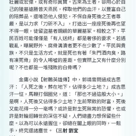
壯麗或宏偉，或有奇珍異寶。古來為王者，卻用心於自
己的陵墓遠勝普天烝民，榨取他們的血汗，以豐富自己
的陪葬品。還唯恐他人侵犯，不保自身死後之王者尊
嚴，是以力求「刀斫不入」，打造出一座座死後再也望
不得一眼，徒留盜墓者覬覦的華麗墓冢。相較之下，平
民百姓可能僅僅是「有人送終」都是奢侈的要求。若遇
戰亂，曝屍野外、腐骨溝瀆者更不在少數了。平民與貴
族，不只是生活方式，就是死也有著「朱門酒肉臭，路
有凍死骨」的令人唏噓的差距。但實際上又有什麼分別
呢？不也都是一堆殘敗的白骨嗎？
金庸小說【射鵰英雄傳】中，郭靖曾問過成吉思
汗：「人死之後，葬在地下，佔得多少土地？」成吉思
汗一怔，馬鞭打個圈兒，道：「那也不過這般大小。」
是啊，人死後又佔得多少土地？生前聚斂的財富，死後
又能花得一分一毫嗎？或許是對生死無常的恐懼，也或
許是對輪迴轉世的深信不疑，人們總盡力想保留些什
麼。以為可以永遠握住，卻總在闔上眼的同時，一鬆
手，終究還諸塵世。
（三射 劉宜