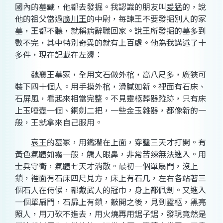
國內的墓藏，他都去發掘。我認識的朋友叫
爰猛
的，說
他的祖父當過
廣川王
的中尉，每諫王不要發掘別人的冢
墓，王都不聽，就稱病辭職回家。說王所發掘的墓多到
數不完，其中特別奇異的就有上百處。他為我講述了十
多件，現在記載在左邊：
魏襄王墓冢，全用文石做外棺，高八尺多，廣狹可
裝下四十個人。用手摸外棺，滑膩如新。裡面有石床、
石屏風，看起來相當完整。不見靈柩葬器蹤跡，只有床
上玉唾壺一個、銅劍二把，一些金玉雜器，都像新的一
般，王就拿來自己服用。
哀王
的墓冢，用鐵灌在上面，穿鑿三天才打開。有
黃色氣體如霧一般，觸人眼鼻，非常苦辣無法進入。用
士兵守衛，氣體七天才消散。最初一個單扇門，沒上
鎖，裡面有石床四尺見方，床上有石几，左右各站著三
個石人在侍候，都戴武人的冠巾，身上都佩劍。又進入
一個單扇門，石扉上有鎖，敲開之後，見到靈柩，黑亮
照人，用刀砍不進去，用火燒再用鋸子鋸，發現竟然是