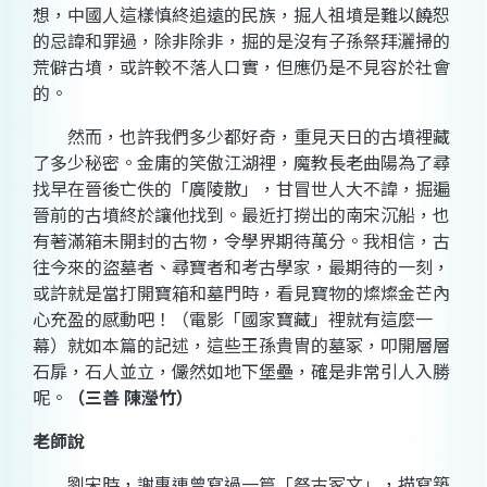
想，中國人這樣慎終追遠的民族，掘人祖墳是難以饒恕
的忌諱和罪過，除非除非，掘的是沒有子孫祭拜灑掃的
荒僻古墳，或許較不落人口實，但應仍是不見容於社會
的。
然而，也許我們多少都好奇，重見天日的古墳裡藏
了多少秘密。金庸的笑傲江湖裡，魔教長老曲陽為了尋
找早在晉後亡佚的「廣陵散」，甘冒世人大不諱，掘遍
晉前的古墳終於讓他找到。最近打撈出的南宋沉船，也
有著滿箱未開封的古物，令學界期待萬分。我相信，古
往今來的盜墓者、尋寶者和考古學家，最期待的一刻，
或許就是當打開寶箱和墓門時，看見寶物的燦燦金芒內
心充盈的感動吧！（電影「國家寶藏」裡就有這麼一
幕）就如本篇的記述，這些王孫貴冑的墓冢，叩開層層
石扉，石人並立，儼然如地下堡壘，確是非常引人入勝
呢。
（三善 陳瀅竹）
老師說
劉宋時，謝惠連曾寫過一篇「祭古冢文」，描寫築