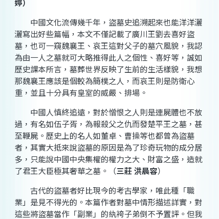
婷）
中國文化流傳幾千年，盜墓史追溯起來也能洋洋灑
灑寫出好些篇幅，本文不僅記載了廣川王劉去喜好盜
墓，也可一窺魏襄王、哀王這對父子的墓穴風貌，我認
為由一人之墓就可大略推得此人之個性、喜好等，誠如
歷史課本所言，墓葬世界反映了生前的生活樣貌，我想
那魏襄王應該是個較為簡樸之人，而哀王則是防衛心
重，並且十分具有皇室的威嚴、排場。
中國人慎終追遠，對於憎恨之人則是連屍體也不放
過，有名如伍子胥，為報殺父之仇而發楚平王之墓，甚
至鞭屍。歷史上的名人如董卓、曹操等也都曾為盜墓
者，其實大抵來說盜墓的原因是為了珍奇玩物的成分居
多，只能說中國中央集權的權力之大、財富之盛，造就
了君王大臣極其奢華之墓。（
三莊 洪晨容
）
古代的盜墓者好比現今的考古學家，唯此種「職
業」是見不得光的。本篇作者對墓中情形描述詳實，對
這些將盜墓當作「副業」的紈袴子弟倒不予置評。但我