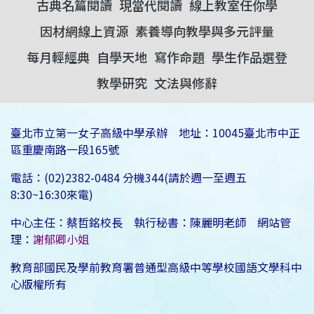
古典名篇閱讀
現當代閱讀
線上教室任你學
因材網線上資源
素養導向教學與多元評量
每月輕經典
自學天地
寫作命題
學生作品選登
教學研究
文法與修辭
臺北市立第一女子高級中學承辦 地址：10045臺北市中正
區重慶南路一段165號
電話：(02)2382-0484 分機344(請於週一至週五
8:30~16:30來電)
中心主任：蔡哲銘校長 執行秘書：陳麗明老師 網站管
理：
謝郁卿小姐
教育部國民及學前教育署普通型高級中等學校國語文學科中
心版權所有