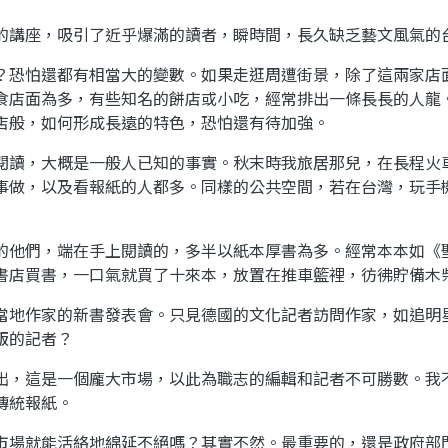
講座，吸引了近乎爆滿的讀者，瞬時間，長久缺乏藝文風氣的
恐怕還都有相當大的變數。如果走逛周遭街景，除了這兩家店
食店面為多，有些知名的餅店或小吃，經常排出一條長長的人龍
店般，如何形成長遠的特色，恐怕還有待加強。
讀，大概是一般人已知的事實。秋末時我旅居那兒，在長程火
事做，以及看報紙的人都多。同樣的公共空間，若在台灣，玩手
他們，端在手上閱讀的，多半以紙本厚書為多。經常本本如《
書店買書，一口氣就買了十來本，放置在推車籃裡，彷彿貯備木
地作家的新書發表會。只見德國的文化記者訪問作家，如追明
版的記者？
，這是一個龐大市場，以此為職志的編輯和記者不可勝數。我
傳統報紙。
場就能活絡地綿延不絕嗎？其實不然。最重要的，還是政府部