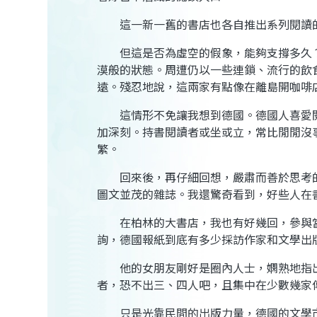
這一新一舊的書店也各自推出系列閱讀的
但這是否為虛空的假象，能夠支撐多久？
漠般的狀態。周遭仍以一些連鎖、流行的飲
遠。殘忍地說，這兩家有點像在離島開咖啡
這情形不免讓我想到德國。德國人喜愛閱
加深刻。持書閱讀者或坐或立，常比閒閒沒
繁。
回來後，再仔細回想，嚴肅而善於思考的
圖文並茂的雜誌。我還驚奇看到，好些人在
在柏林的大書店，我也有好幾回，參與當
詢，德國報紙到底有多少採訪作家和文學出
他的女朋友剛好是圈內人士，嫻熟地指出
者，恐不出三、四人吧，且集中在少數幾家
只是光靠民間的出版力量，德國的文學市