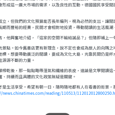
會形成這一廣大市場的需求，以及良性的互動。德國國民享受閱
立，但我們的文化預算能否長年編列，視為必然的支出，讓閱
長期而豐裕的經費，民間才會相對地投資，帶動閱讀的生活風潮
，他興奮地介紹，「這家的空間不輸給誠品？」但隨即補上一
景點。如今舊書店更有新理念，說不定也會成為旅人的向隅之
地標。想要帶動廣泛的閱讀，要成為文化大島，光靠民間仍是杯
注源源不斷的力量。
榨乾後，那一點點略帶溼氣和纖維的表皮，遑論是文學閱讀這
確、持續而且具體的文化政策無疑是關鍵。
是生活享受。希望有朝一日，隨時隨地都有人在看書的街景，
://news.chinatimes.com/reading/110513/112012012800250.