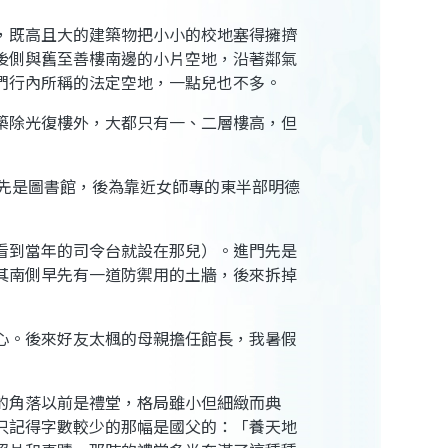
，既高且大的建築物把小小的校地塞得擁擠
後側與舊至善樓南邊的小片空地，沿著鄰氣
們行內所稱的法定空地，一點兒也不多。
築除光復樓外，大都只有一、二層樓高，但
築，先是圖書館，後為靠近女師專的東半部明德
看到當年的司令台就設在那兒）。進門先是
其南側早先有一道防禦用的土牆，後來拆掉
心。後來好友太楓的母親擔任館長，我暑假
的角落以前是禮堂，格局雖小但細緻而典
只記得字數較少的那幅是國父的：「養天地