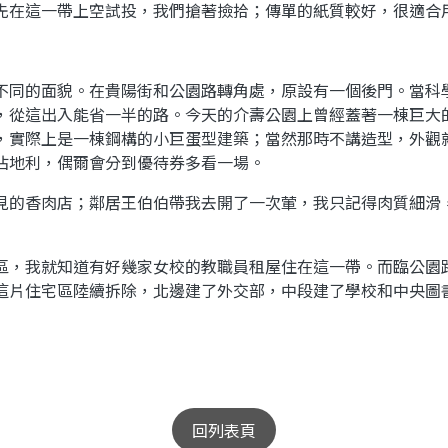
先在這一帶上空試投，我們搶著撿拾；傳單的紙質較好，很適合
不同的面貌。在貴陽街和公園路轉角處，原設有一個後門。當科
，從這出入能省一半的路。今天的介壽公園上曾經蓋著一棟巨大
，實際上是一棟鋼構的小巨蛋型建築；當然那時不講造型，外觀
佔地利，偶爾會分到優待券多看一場。
見的香肉店；鄰居王伯伯帶我去開了一次葷，我只記得肉質細滑
區，我就知道有好幾家女校的教職員租屋住在這一帶。而臨公園
這片住宅區陸續拆除，北邊建了外交部，中段建了學校和中央圖
回列表頁