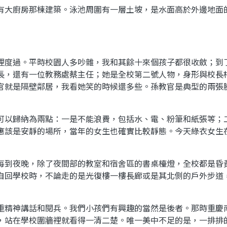
有大廚房那棟建築。泳池周圍有一層土坡，是水面高於外邊地面
裡度過。平時校園人多吵雜，我和其餘十來個孩子都很收斂；到
長，還有一位教務處蔡主任；她是全校第二號人物，身形與校長
官就是隔壁鄰居，我看她笑的時候還多些。孫教官是典型的兩張
可以歸納為兩點：一是不能浪費，包括水、電、粉筆和紙張等；
應該是安靜的場所，當年的女生也確實比較靜態。今天綠衣女生
每到夜晚，除了夜間部的教室和宿舍區的書桌檯燈，全校都是昏
自回學校時，不論走的是光復樓一樓長廊或是其北側的戶外步道
重精神講話和閱兵。我們小孩們有興趣的當然是後者。那時重慶
，站在學校圍牆裡就看得一清二楚。唯一美中不足的是，一排排