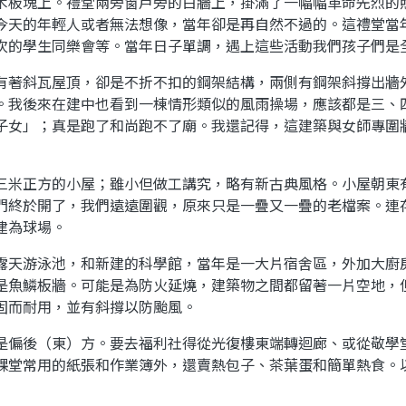
木板塊上。禮堂兩旁窗戶旁的白牆上，掛滿了一幅幅革命先烈的
今天的年輕人或者無法想像，當年卻是再自然不過的。這禮堂當
次的學生同樂會等。當年日子單調，遇上這些活動我們孩子們是
有著斜瓦屋頂，卻是不折不扣的鋼架結構，兩側有鋼架斜撐出牆
。我後來在建中也看到一棟情形類似的風雨操場，應該都是三、
子女」；真是跑了和尚跑不了廟。我還記得，這建築與女師專圍
三米正方的小屋；雖小但做工講究，略有新古典風格。小屋朝東
門終於開了，我們遠遠圍觀，原來只是一疊又一疊的老檔案。連
建為球場。
露天游泳池，和新建的科學館，當年是一大片宿舍區，外加大廚
是魚鱗板牆。可能是為防火延燒，建築物之間都留著一片空地，
固而耐用，並有斜撐以防颱風。
是偏後（東）方。要去福利社得從光復樓東端轉迴廊、或從敬學
課堂常用的紙張和作業簿外，還賣熱包子、茶葉蛋和簡單熱食。