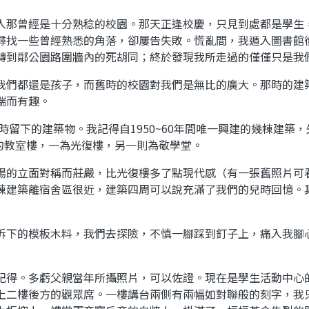
入那曾經是十分熟稔的校園。那天正逢校慶，只見到處都是學生
尋找一些曾經熟悉的角落，卻屢告失敗。慌亂間，我遁入圖書館
轉到鄰公園路圍牆內的死胡同；終於發現我所走過的僅僅只是我
我們都還是孩子，而舊時的校園對我們是無比的廣大。那時的建
端而有趣。
據時留下的建築物。我記得自1950~60年間唯一興建的幾棟建
要的教室樓，一為光復樓，另一則為敬學堂。
場的立面對稱而莊嚴，比光復樓多了點現代感（有一張舊照片可
棟建築離宿舍區很近，建築四周可以說充滿了我們的兒時回憶。
拆下的模板木料，我們去探險，不慎一腳踩到釘子上，痛入我腳
記得。多虧父親當年所攝照片，可以佐證。現在是學生活動中心
上二樓後方的觀眾席。一樓講台兩側有兩幅如對聯般的刻字，我