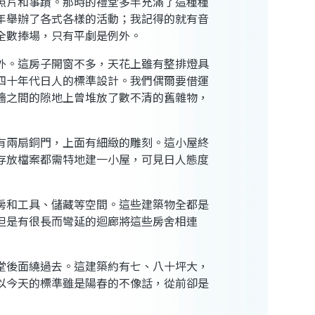
照片和事蹟。那時的禮堂多半充滿了這種種
年舉辦了各式各樣的活動；我記得的就有音
全數捧場，只有平劇是例外。
外。這房子開窗不多，天花上雖有整排燈具
四十年代日人的標準設計。我們偶爾要借運
牆之間的隙地上曾堆放了數不清的舊雜物，
有兩扇銅門，上面有細緻的雕刻。這小屋終
存放檔案都需特地建一小屋，可見日人態度
房和工具、儲藏等空間。這些建築物全都是
但是有很長而彎延的迴廊將這些房舍相連
堂後面繞過去。這建築約有七、八十坪大，
以今天的標準雖是陽春的不像話，從前卻是