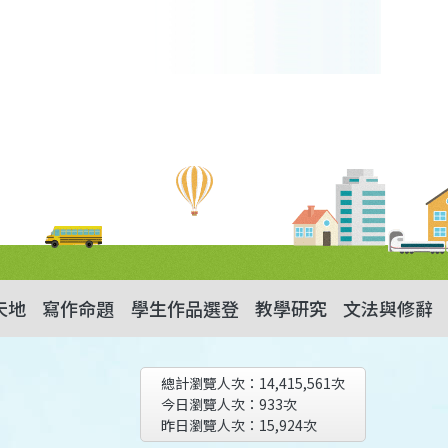
天地
寫作命題
學生作品選登
教學研究
文法與修辭
總計瀏覽人次：
14,415,561
次
今日瀏覽人次：
933
次
昨日瀏覽人次：
15,924
次