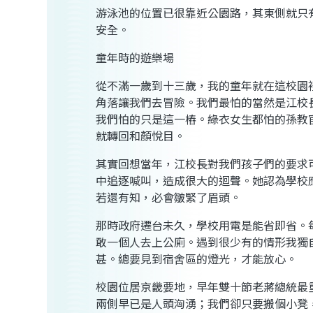
游泳池的位置已很靠近公園路，其東側就只
安全。
童年時的遊樂場
從不滿一歲到十三歲，我的童年就在這校園
角落讓我們去冒險。我們最怕的當然是江校
我們怕的只是這一樁。綠衣女生都怕的孫教
就轉回和顏悅目。
其實回想當年，江校長對我們孩子們的要求
中追逐喊叫，造成很大的迴聲。她認為學校
若還有知，必會皺緊了眉頭。
那時政府遷台未久，學校用電是能省即省。
敢一個人去上公廁。遇到很少有的情形我獨
甚。總要見到宿舍區的燈光，才能放心。
校園位居京畿要地，早年雙十節老蔣總統最
兩側早已是人頭洶湧；我們卻只要搬個小凳