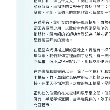
正氣」和「法古今完人」，刻在兩塊很大的
革命氣氛，而播放的音樂泰半是反共歌曲；
樂會、平劇、每週六的電影欣賞和每學期一
在禮堂旁、靠近女師專的是風雨操場。雖然
卻因省電而少用，以致於室內經常是陰暗的
動器材，體育組的老師總會登記為「某老師
是我常要拜訪的寶地。
在禮堂與光復樓之間的空地上，曾經有一棟
年深鎖，我們都傳言裡面關了惡鬼。有一天
之慎重。這小屋很早就拆了，那塊空地也改
在光復樓和圖書館以東，除了一間福利社和
木構造，竹、草纖維為底材的灰泥粉牆或者
接，在雨天不怕淋濕。走廊的施工精緻、堅
福利社的位置約在光復樓和敬學堂之間，但
倒有一半是等候空間；當年能提供的，除了
門庭若市。