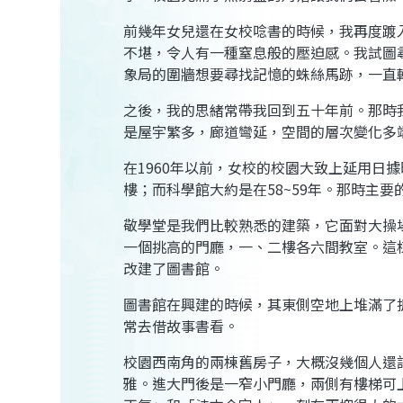
前幾年女兒還在女校唸書的時候，我再度踱
不堪，令人有一種窒息般的壓迫感。我試圖
象局的圍牆想要尋找記憶的蛛絲馬跡，一直
之後，我的思緒常帶我回到五十年前。那時
是屋宇繁多，廊道彎延，空間的層次變化多
在1960年以前，女校的校園大致上延用日
樓；而科學館大約是在58~59年。那時主
敬學堂是我們比較熟悉的建築，它面對大操
一個挑高的門廳，一、二樓各六間教室。這
改建了圖書館。
圖書館在興建的時候，其東側空地上堆滿了
常去借故事書看。
校園西南角的兩棟舊房子，大概沒幾個人還
雅。進大門後是一窄小門廳，兩側有樓梯可