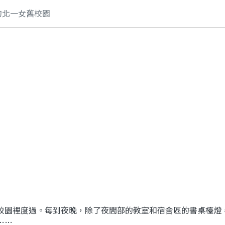
消失了的北一女舊校園
校園裡度過。每到夜晚，除了夜間部的教室和宿舍區的書桌檯燈
……