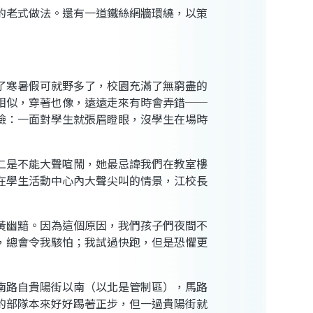
的老式做法。還有一道鐵絲網牆環繞，以策
了寒暑假可就野多了，校園充滿了無窮盡的
相似，穿著也像，遠遠走來有時會弄錯──
臉：一面對學生就張眉瞪眼，沒學生在場時
二是不能大聲喧鬧，她最忌諱我們在教室樓
在學生活動中心內大聲尖叫的情景，江校長
黃幽黯。因為這個原因，我們孩子們夜間不
，總會令我駭怕；我試過快跑，但是恐懼更
南路自貴陽街以南（以北是管制區），馬路
的部隊本來好好踢著正步，但一過貴陽街就