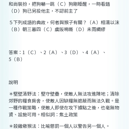
和尚裝扮，把狗嚇一跳（Ｃ）狗剛睡醒，一時看錯
（Ｄ）狗已另投他主，不認前主了
５下列成語的典故，何者與猴子有關？（Ａ）相濡以沫
（Ｂ）朝三暮四（Ｃ）虞阪鳴嘶（Ｄ）未雨綢繆
答案：
1
（Ｃ）、
2
（Ａ）、
3
（Ｄ）、
4
（Ａ）、
5
（Ｂ）
說明
＊堅壁清野法：
堅守壁壘，使敵人無法攻進陣地；清除
郊野的糧食房舍，使敵人因缺糧無遮蔽而無法久戰。是
一種作戰策略，使敵人即使在攻下據點之後，也毫無物
資、設施可用。相似詞：焦土政策
＊殺雞儆猴法：
比喻懲罰一個人以警告另一個人。