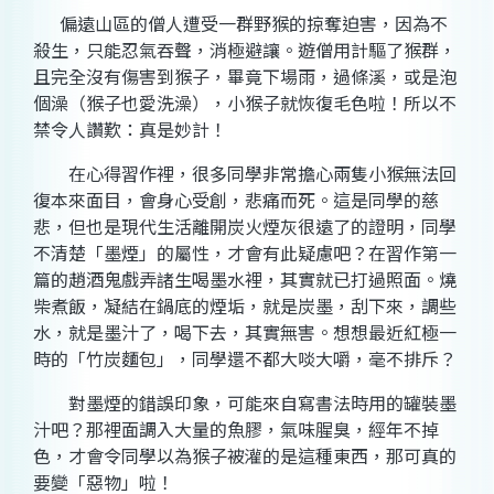
偏遠山區的僧人遭受一群野猴的掠奪迫害，因為不
殺生，只能忍氣吞聲，消極避讓。遊僧用計驅了猴群，
且完全沒有傷害到猴子，畢竟下場雨，過條溪，或是泡
個澡（猴子也愛洗澡），小猴子就恢復毛色啦！所以不
禁令人讚歎：真是妙計！
在心得習作裡，很多同學非常擔心兩隻小猴無法回
復本來面目，會身心受創，悲痛而死。這是同學的慈
悲，但也是現代生活離開炭火煙灰很遠了的證明，同學
不清楚「墨煙」的屬性，才會有此疑慮吧？在習作第一
篇的趙酒鬼戲弄諸生喝墨水裡，其實就已打過照面。燒
柴煮飯，凝結在鍋底的煙垢，就是炭墨，刮下來，調些
水，就是墨汁了，喝下去，其實無害。想想最近紅極一
時的「竹炭麵包」，同學還不都大啖大嚼，毫不排斥？
對墨煙的錯誤印象，可能來自寫書法時用的罐裝墨
汁吧？那裡面調入大量的魚膠，氣味腥臭，經年不掉
色，才會令同學以為猴子被灌的是這種東西，那可真的
要變「惡物」啦！