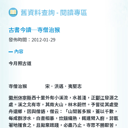
舊資料查詢 - 閱讀專區
古書今讀─寺僧治猴
發佈時間：2012-01-29
內容
今月照古道
寺僧治猴 宋．洪邁．夷堅志
徽州休寧縣
西十里外有小溪流，水甚淺，正
鄱江
發源之
處。溪之北有寺，其南大山，林木蔚然。予嘗從其處登
舟還鄉，因與僧語，僧云：「山間舊多猴，蓋以千數，
每成群涉水，白晝相暴，炊飯纔熟，輒連臂入廚，舁甑
著地攫食之，且拋棄蹂踐，必盡乃止。寺眾不勝厭苦，