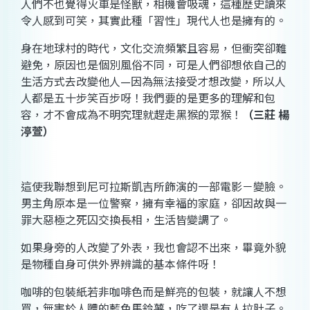
人們不也覺得火車是怪獸，相機會吸魂，這種歷史讀來
令人感到可笑，其實此種「習性」現代人也是擁有的。
身在地球村的時代，文化交流頻繁且容易，但衝突卻難
避免，原因也是個別風俗不同，可是人們卻想依自己的
生活方式去改變他人
—
因為無法接受才想改變，所以人
人都是五十步笑百步呀！我們要的是更多的理解和包
容，才不會成為不明究理就趕走黑猴的眾猴！
（三莊 楊
渟萱）
這使我聯想到尼可拉斯凱吉所飾演的一部電影－變臉。
男主角原本是一位警察，擁有幸福的家庭，卻因故與一
罪大惡極之死囚交換長相，生活皆變調了。
如果身旁的人改變了外表，我也會認不出來，畢竟外貌
是物種自身可供外界辨識的基本條件呀！
咖啡的包裝紙若非咖啡色而是鮮亮的包裝，就讓人不想
買，無害於人體的藍色馬鈴薯，吃了還是有人拉肚子。