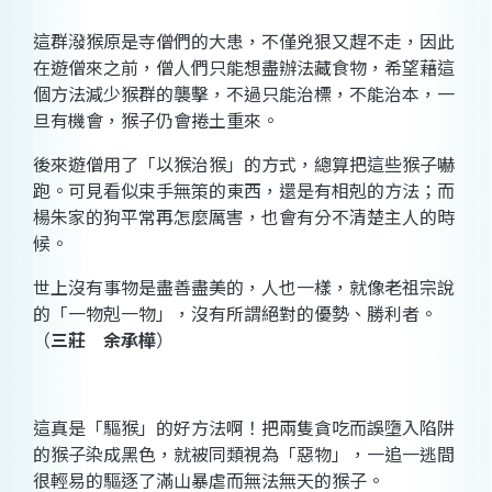
這群潑猴原是寺僧們的大患，不僅兇狠又趕不走，因此
在遊僧來之前，僧人們只能想盡辦法藏食物，希望藉這
個方法減少猴群的襲擊，不過只能治標，不能治本，一
旦有機會，猴子仍會捲土重來。
後來遊僧用了「以猴治猴」的方式，總算把這些猴子嚇
跑。可見看似束手無策的東西，還是有相剋的方法；而
楊朱家的狗平常再怎麼厲害，也會有分不清楚主人的時
候。
世上沒有事物是盡善盡美的，人也一樣，就像老祖宗說
的「一物剋一物」，沒有所謂絕對的優勢、勝利者。
（
三莊 余承樺
）
這真是「驅猴」的好方法啊！把兩隻貪吃而誤墮入陷阱
的猴子染成黑色，就被同類視為「惡物」，一追一逃間
很輕易的驅逐了滿山暴虐而無法無天的猴子。