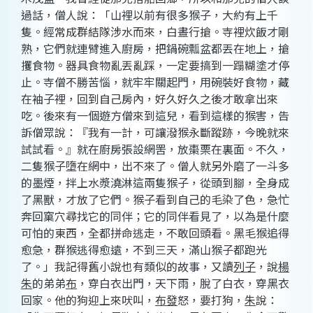
過話，僧人說：「山裡以前有很多猴子，大約有上千
隻。經常成群結隊涉水而來，白晝行搶。寺裡炊飯才剛
熟，它們就連臂進入廚房，把鍋碗瓢盆都丟在地上，搶
攫食物。器具食物亂丟亂踩，一定要搞到一蹋糊塗才停
止。寺僧不勝苦惱，就牢牢關起門，用碗裝好食物，藏
在袖子裡，回到自己房內，好久好久之後才敢拿出來
吃。後來有一個遊方僧來到這兒，看到這樣的猴害，告
訴僧眾說：『我有一計，可讓潑猴永斷蹤跡，今晚就來
試試看。』就在廚房張設網罟，放棗栗在裏面。不久，
二隻猴子墮在網中，出不來了。僧人就另外磨了一斗多
的墨煙，拌上水漿澆淋這兩隻猴子，從頭到腳，全身成
了黑獸，才放了它們。猴子看到自己的毛染了色，急忙
奔回窠穴尋找它的同伴；它的同伴看見了，以為是什麼
可怕的東西，全都拼命逃走，不敢回頭看。黑毛猴追得
愈急，群猴逃得愈遠，不到三天，滿山猴子都跑光
了。」我記得舊小說也有類似的故事，又讀
列子
，說
楊
朱
的弟弟
布
，穿白衣出門，天下雨，脫了白衣，穿黑衣
回家。他的狗迎上來吠叫，
布發
怒，要打狗，
朱
說：