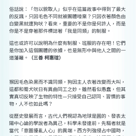
俗話說：「勿以貌取人」似乎在這篇故事中得到了最大
的反諷，只因毛色不同就被團體唾棄？只因衣著顏色由
白變黑就遭狗吠？看來，重要的不是你是何許人，而是
你是不是穿著那件標誌著「我是同類」的制服。
這也或許可以說明為什麼有制服、班服的存在吧！它們
是你加入這個團體的依據，也是無形中與他人之間的一
道藩籬。
（三善 柯惠瑄）
猴因毛色染黑而不識同類，狗因主人衣著改變而大叫，
這都和蜀犬吠日有異曲同工之妙。雖然看似愚蠢，但其
實真切反映了生物的特性
—
只接受自己認同、習慣的事
物，人不也如此嗎？
從歷史發展而言，古代人們視認為地球是圓的、發表太
陽中心論的學說者為異己，科學未發達前，先驅者就是
當代「意圖擾亂人心」的異端。西方列強侵占中國時，