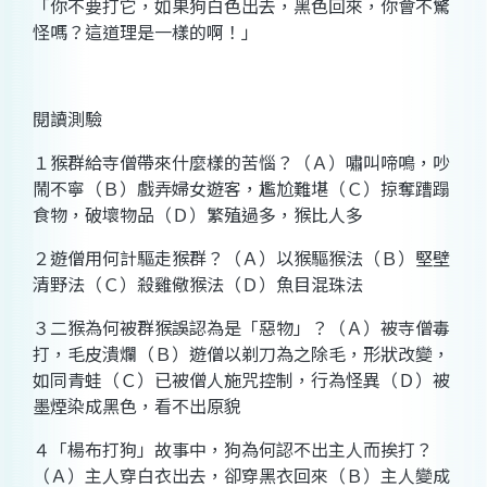
「你不要打它，如果狗白色出去，黑色回來，你會不驚
怪嗎？這道理是一樣的啊！」
閱讀測驗
１猴群給寺僧帶來什麼樣的苦惱？（Ａ）嘯叫啼鳴，吵
鬧不寧（Ｂ）戲弄婦女遊客，尷尬難堪（Ｃ）掠奪蹧蹋
食物，破壞物品（Ｄ）繁殖過多，猴比人多
２遊僧用何計驅走猴群？（Ａ）以猴驅猴法（Ｂ）堅壁
清野法（Ｃ）殺雞儆猴法（Ｄ）魚目混珠法
３二猴為何被群猴誤認為是「惡物」？（Ａ）被寺僧毒
打，毛皮潰爛（Ｂ）遊僧以剃刀為之除毛，形狀改變，
如同青蛙（Ｃ）已被僧人施咒控制，行為怪異（Ｄ）被
墨煙染成黑色，看不出原貌
４「楊布打狗」故事中，狗為何認不出主人而挨打？
（Ａ）主人穿白衣出去，卻穿黑衣回來（Ｂ）主人變成