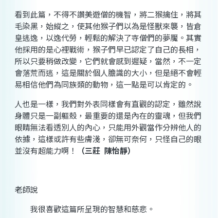
看到此篇，不得不讚美遊僧的機智，將二猴擒住，將其
毛染黑，始縱之，使其他猴子們以為是怪獸來襲，皆倉
皇逃逸，以逸代勞，輕鬆的解決了寺僧們的夢魘。其實
他採用的是心裡戰術，猴子們早已認定了自己的長相，
所以只要稍做改變，它們就會感到遲疑，當然，不一定
會落荒而逃，這是關於個人膽識的大小，但是絕不會輕
易相信他們為同族類的動物，這一點是可以肯定的。
人也是一樣，我們對外表同樣會有直觀的認定，雖然說
身體只是一副軀殼，最重要的還是內在的靈魂，但我們
眼睛無法看透別人的內心，只能用外觀當作分辨他人的
依據，這樣或許有些膚淺，卻無可奈何，只怪自己的眼
並沒有超能力啊！
（三莊
陳怡靜）
老師說
我很喜歡這篇所呈現的智慧和慈悲。