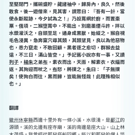
至堅閉門，攜碗盛貯，藏諸袖中，歸房內，良久，然後
敢食。後一遊僧來，見其害，謂眾曰：『吾有一計，當
使永斷蹤跡，今夕試為之！』乃設罥網於廚，而置棗
栗。俄頃，二猴墮罥中，不能出。別磨墨煙斗許，拌以
水漿灌沃之，自頭至足，通身成黑獸，始縱之。猴自視
毛色浸異，急奔窠穴尋其類，其類望見，良以為他惡物
也，悉力竄走，不敢回顧。黑者逐之愈切，群猴去益
遠，不三日，滿山皆空。」予記舊小說亦有一事，又讀
列子
，
楊朱
之弟
布
，素衣而出，天雨，解素衣，衣緇而
返。其狗迎而吠之，
布
怒，將撲之，
朱
曰：「子無撲
矣！使狗白而往，黑而歸，豈能無怪哉！此理殊相似
也。」
翻譯
徽州休寧縣
西邊十里外有一條小溪，水很淺，是
鄱江
的
源頭。溪的北邊有座寺廟，溪的南邊是座大山，山上林
木茂盛。我曾經從那兒搭船回鄉，所以和那兒的僧人談