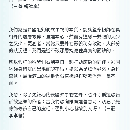
（三善 楊雅嵐）
我們總是希望能夠洞察事物的本質，能夠望穿粉飾在真
相外的層層帳幕，直達本心。然而有這樣一雙眼的人少
之又少，更甚者，常常只要外在形貌稍有改動，大部分
的狀況裡，我們是道不破那層掩藏住真實的面紗的。
所以張狂的猴兒們看到平日一起打劫廚房的同伴，卻因
牠通身暗沉的黑毛而認不得，還以為是妖怪尋來，急忙
竄逃，最後滿山的猢猻們就這樣跑得乾乾淨淨一隻不
剩。
我想，除了更細心的去體察事物之外，也許寺僧還想告
訴欲返鄉的作者：當我們想向誰傳達善意時，別忘了先
修飾修飾自己的皮毛，否則小心嚇壞別人呀！
（三莊
李孝倫）