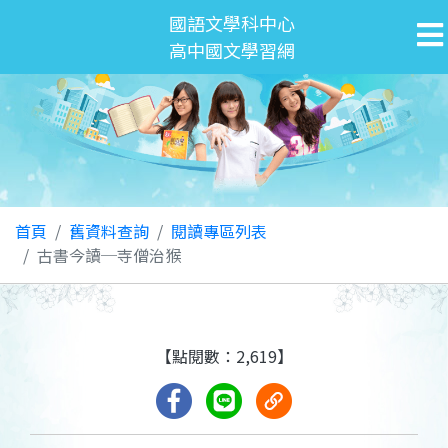
國語文學科中心
高中國文學習網
首頁
舊資料查詢
閱讀專區列表
古書今讀─寺僧治猴
【點閱數：2,619】