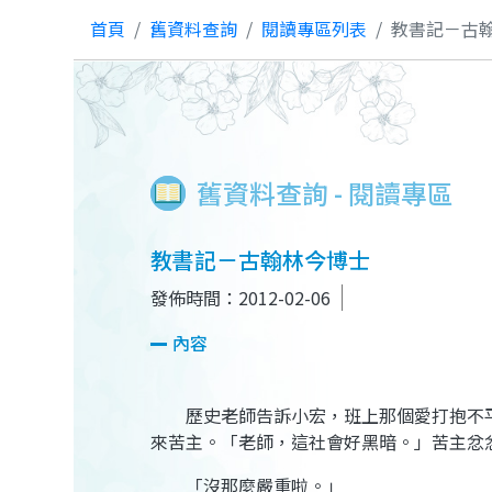
首頁
舊資料查詢
閱讀專區列表
教書記－古
舊資料查詢 - 閱讀專區
教書記－古翰林今博士
發佈時間：2012-02-06
內容
歷史老師告訴小宏，班上那個愛打抱不平
來苦主。「老師，這社會好黑暗。」苦主忿
「沒那麼嚴重啦。」