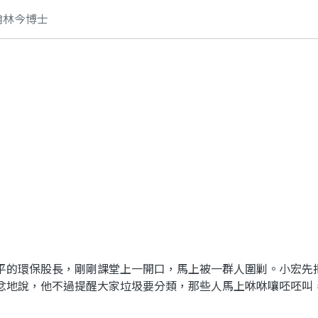
翰林今博士
的環保股長，剛剛課堂上一開口，馬上被一群人圍剿。小宏先
忿地說，他不過提醒大家垃圾要分類，那些人馬上咻咻嚷呸呸叫