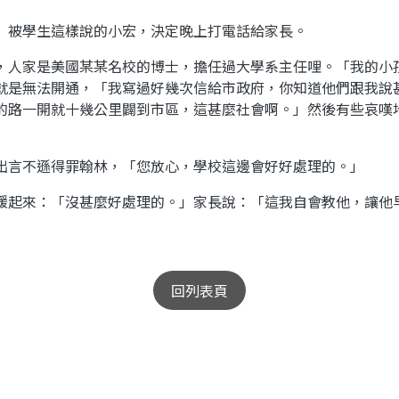
被學生這樣說的小宏，決定晚上打電話給家長。
人家是美國某某名校的博士，擔任過大學系主任哩。「我的小
就是無法開通，「我寫過好幾次信給市政府，你知道他們跟我說
的路一開就十幾公里闢到市區，這甚麼社會啊。」然後有些哀嘆
言不遜得罪翰林，「您放心，學校這邊會好好處理的。」
起來：「沒甚麼好處理的。」家長說：「這我自會教他，讓他
回列表頁