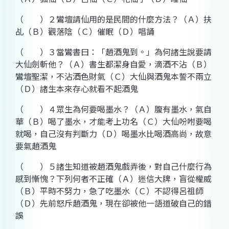
（ ）２鸞壇請仙用的是民間的什麼方法？（Ａ）扶
乩（Ｂ）觀落陰（Ｃ）催眠（Ｄ）唱誦
（ ）３當鸞書曰：「趙酒鬼到。」為何諸生說要請
大仙劍斬他？（Ａ）書生都潔身自愛，滴酒不沾（Ｂ）
鸞壇聖潔，不沾酒色財氣（Ｃ）大仙與酒鬼本誓不兩立
（Ｄ）諸生本來存心就看不起酒鬼
（ ）４眾生為何要喝墨水？（Ａ）腹有墨水，氣自
華（Ｂ）喝了墨水，才能考上功名（Ｃ）大仙吩咐要喝
就喝，自己沒有判斷力（Ｄ）喝墨水比喝酒高尚，故意
要氣趙酒鬼
（ ）５諸生知道被趙酒鬼戲弄後，對自己什麼行為
感到慚愧？下列何者不正確（Ａ）迷信大牌，盲從權威
（Ｂ）平時不努力，急了吃墨水（Ｃ）不認得呂祖師
（Ｄ）先前怒斥趙酒鬼，現在卻被他一語道破自己的錯
誤