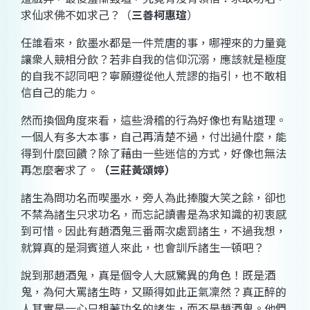
求仙求佛不如求己？（
三善柯惠瑄
）
任誰看來，飲墨水都是一件荒唐的事，哪裡來的力量竟
讓衆人競相分飲？若非自我的信仰沉溺，應該就是極度
的自我不認同吧？寧願遵從他人荒謬的指引，也不敢相
信自己的能力。
然而換個角度來看，這些滑稽的行為好像也有點道理。
一個人有多大本事，自己再清楚不過，付出過什麼，能
得到什麼回饋？除了藉由一些迷信的方式，好像也無法
再怎麼奢求了。
（三莊黃頌婷）
諸生為問功名而喫墨水，旁人為此捧腹大笑之餘，卻也
不禁為諸生只求功名，而忘記讀書是為求知識的初衷感
到可惜。因此有趙酒鬼三番兩次處罰諸生，不過我想，
就算真的是洞賓道人來此，也會訓斥諸生一頓吧？
說到那趙酒鬼，真是個令人大感驚異的角色！既是酒
鬼，為何大罵諸生時，又顯得如此正氣凜然？真正醉的
人其實是一心只想著功名的諸生，而不是趙酒鬼。他們