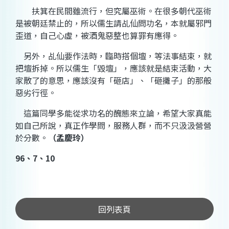
扶箕在民間雖流行，但究屬巫術。在很多朝代巫術
是被朝廷禁止的，所以儒生請乩仙問功名，本就屬邪門
歪道，自己心虛，被酒鬼惡整也算罪有應得。
另外，乩仙要作法時，臨時搭個壇，等法事結束，就
把壇拆掉。所以儒生「毀壇」，應該就是結束活動，大
家散了的意思，應該沒有「砸店」、「砸攤子」的那般
惡劣行徑。
這篇同學多能從求功名的醜態來立論，希望大家真能
如自己所說，真正作學問，服務人群，而不只汲汲營營
於分數。
（孟慶玲）
96、
7
、
10
回列表頁