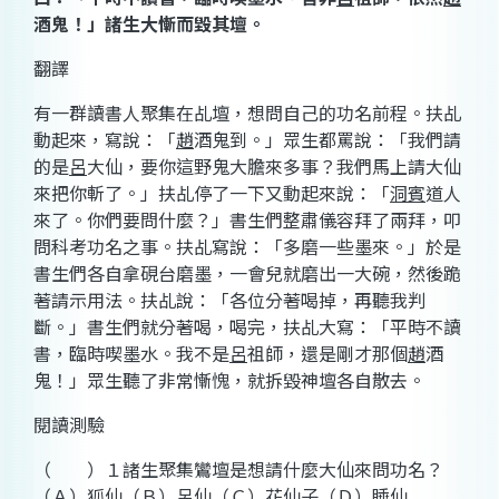
酒鬼！」諸生大慚而毀其壇。
翻譯
有一群讀書人聚集在乩壇，想問自己的功名前程。扶乩
動起來，寫說：「
趙
酒鬼到。」眾生都罵說：「我們請
的是
呂
大仙，要你這野鬼大膽來多事？我們馬上請大仙
來把你斬了。」扶乩停了一下又動起來說：「
洞賓
道人
來了。你們要問什麼？」書生們整肅儀容拜了兩拜，叩
問科考功名之事。扶乩寫說：「多磨一些墨來。」於是
書生們各自拿硯台磨墨，一會兒就磨出一大碗，然後跪
著請示用法。扶乩說：「各位分著喝掉，再聽我判
斷。」書生們就分著喝，喝完，扶乩大寫：「平時不讀
書，臨時喫墨水。我不是
呂
祖師，還是剛才那個
趙
酒
鬼！」眾生聽了非常慚愧，就拆毀神壇各自散去。
閱讀測驗
（ ）１諸生聚集鸞壇是想請什麼大仙來問功名？
（Ａ）狐仙（Ｂ）呂仙（Ｃ）花仙子（Ｄ）睡仙