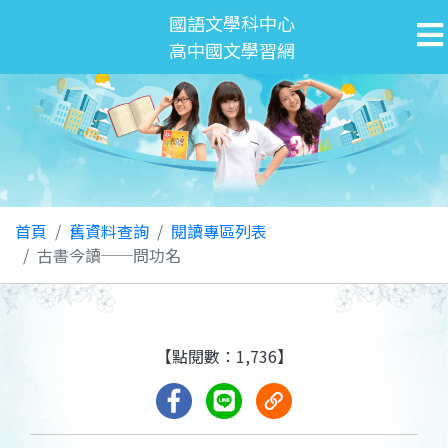
國語文學科中心
高中國文學習網
首頁
舊資料查詢
閱讀專區列表
古書今讀──問功名
【點閱數：1,736】