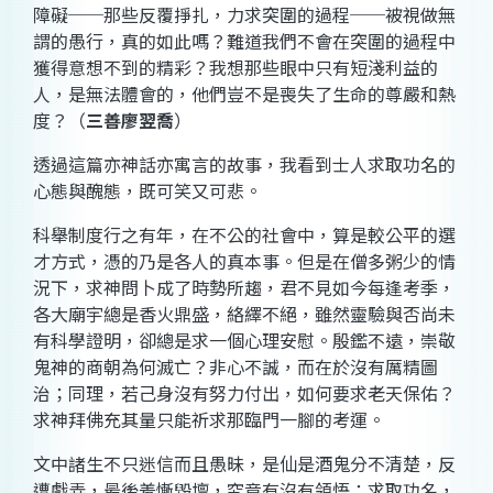
障礙──那些反覆掙扎，力求突圍的過程──被視做無
謂的愚行，真的如此嗎？難道我們不會在突圍的過程中
獲得意想不到的精彩？我想那些眼中只有短淺利益的
人，是無法體會的，他們豈不是喪失了生命的尊嚴和熱
度？（
三善廖翌喬
）
透過這篇亦神話亦寓言的故事，我看到士人求取功名的
心態與醜態，既可笑又可悲。
科舉制度行之有年，在不公的社會中，算是較公平的選
才方式，憑的乃是各人的真本事。但是在僧多粥少的情
況下，求神問卜成了時勢所趨，君不見如今每逢考季，
各大廟宇總是香火鼎盛，絡繹不絕，雖然靈驗與否尚未
有科學證明，卻總是求一個心理安慰。殷鑑不遠，崇敬
鬼神的商朝為何滅亡？非心不誠，而在於沒有厲精圖
治；同理，若己身沒有努力付出，如何要求老天保佑？
求神拜佛充其量只能祈求那臨門一腳的考運。
文中諸生不只迷信而且愚昧，是仙是酒鬼分不清楚，反
遭戲弄，最後羞慚毀壇，究竟有沒有領悟：求取功名，