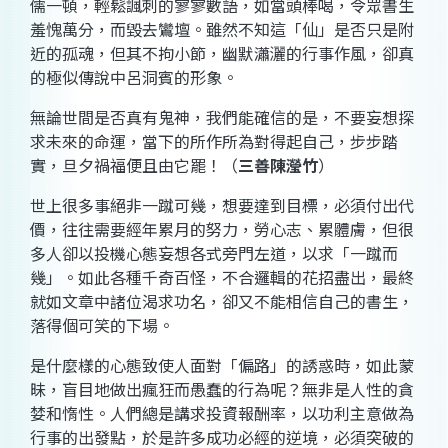
儒一頓，輕鬆諷刺的寥寥數語，如當頭棒喝，令眾書生
羞愧萬分，而毀去鸞壇。雖然不知這「仙」是否只是附
近的孤魂，但其不拘小節，幽默瀟灑的行事作風，卻真
的極似傳說中呂洞賓的形象。
無論世間是否真有鬼神，我們能確信的是，不要妄想探
求未來的命運，當下的所作所為對得起自己，步步踏
實，旦夕禍福便且由它罷！（
三善陳瀅竹
）
世上很多事絕非一蹴可幾，想要達到目標，必須付出代
價，往往需要經年累月的努力，勞心志、累體膚，但很
多人卻以投機心態妄想各式旁門左道，以求「一蹴而
幾」。如此各種千奇百怪，不合邏輯的花招盡出，最終
就如文章中諸位渴求功名，卻又不能相信自己的書生，
落得個可笑的下場。
是什麼樣的心態致使人面對「偏路」的誘惑時，如此蒙
昧，盲目地做出瘋狂而愚蠢的行為呢？無非是人性的貪
婪和惰性。人們總是講求投資報酬率，以功利主意做為
行事的出發點，於是許多成功必經的逆境，必須突破的