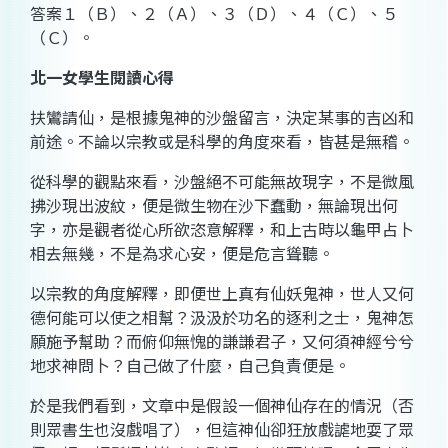
答案１（Ｂ）、２（Ａ）、３（Ｄ）、４（Ｃ）、５
（Ｃ）。
北一女學生閱讀心得
扶鸞請仙，是根據鬼神的沙盤留言，決定某事的吉凶和
前途。不論以宗教或是科學的角度來看，皆甚是無稽。
從科學的觀點來看，沙盤絕不可能無故現字，不是微風
拂沙現出波紋，便是微生物在沙下蠢動，無論現出何
字，亦是觀者從心所欲恣意解釋，和上古時以龜甲占卜
相去無幾，不是為求心安，便是危言聳聽。
以宗教的角度解釋，即便世上真有仙妖鬼神，世人又何
德何能可以使之相幫？汲汲於功名的逐利之士，鬼神怎
願施予幫助？而俯仰無愧的謙謙君子，又何須神經兮兮
地求神問卜？自己做了什麼，自己負責便是。
於是我們看到，文章中是假設一個神仙存在的情況（否
則眾書生也沒戲唱了），但這神仙卻狂放戲謔地耍了眾