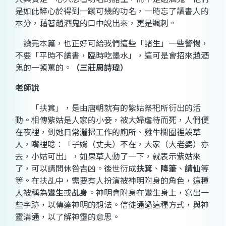
是如此醉心於得到一蹴可幾的功名，一時忘了讀書人的
本分，藉著趙酒鬼的口中說出來，更是諷刺。
讀完本篇，也正好可給我們這些「諸生」一些警惕，
不要「平時不讀書，臨時吃墨水」，這可是會招來趙酒
鬼的一頓罵的。
（三莊周詩瑋）
老師說
「扶箕」，是由唐朝就有的紫姑祭祀所衍出的活
動。相傳紫姑是人家的小妾，被大婦虐待而死，人們便
在夜裡，到她日常灑掃工作的廁所、雞牛欄圈裡設草
人，嘴裡唸：「子婿（丈夫）不在，大家（大老婆）亦
去，小姑可出」，如果草人動了一下，就表示紫姑來
了，可以請問休咎吉凶。後世
衍成
扶箕
、
降筆
、
請仙
等
等。在扶乩中，需要有人扮演被神明附身的角色，這種
人被稱為
鸞生
或
乩身
。神明會附身在鸞生身上，寫出一
些字跡，以傳達神明的想法。信徒通過這種方式，與神
靈溝通，以了解神靈的意思。