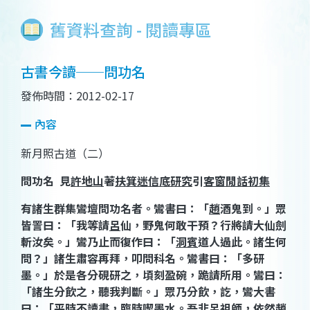
舊資料查詢 - 閱讀專區
古書今讀──問功名
發佈時間：2012-02-17
內容
新月照古道（二）
問功名
見
許地山
著
扶箕迷信底研究
引
客窗閒話初集
有諸生群集鸞壇問功名者。鸞書曰：「
趙
酒鬼到。」眾
皆詈曰：「我等請
呂
仙，野鬼何敢干預？行將請大仙劍
斬汝矣。」鸞乃止而復作曰：「
洞賓
道人過此。諸生何
問？」諸生肅容再拜，叩問科名。鸞書曰：「多研
墨。」於是各分硯研之，頃刻盈碗，跪請所用。鸞曰：
「諸生分飲之，聽我判斷。」眾乃分飲，訖，鸞大書
曰：「平時不讀書，臨時喫墨水。吾非
呂
祖師，依然
趙