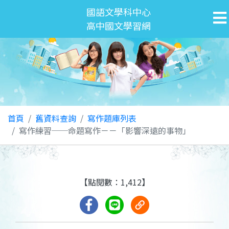
國語文學科中心
高中國文學習網
首頁
舊資料查詢
寫作題庫列表
寫作練習──命題寫作－－「影響深遠的事物」
【點閱數：1,412】