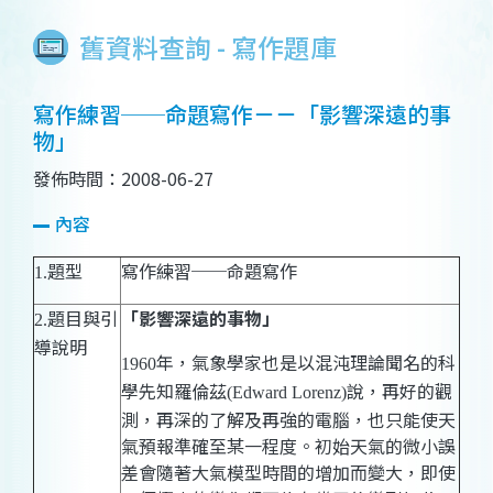
舊資料查詢 - 寫作題庫
寫作練習──命題寫作－－「影響深遠的事
物」
發佈時間：2008-06-27
內容
題型
寫作練習──命題寫作
1.
題目與引
「影響深遠的事物」
2.
導說明
年，
氣象學家也是以混沌理論聞名的科
1960
學先知羅倫茲
說，
再好的觀
(Edward Lorenz)
測，
再深的了解及再強的電腦，也只能使天
氣預報準確至某一程度。初始天氣的微小誤
差會隨著大氣模型時間的增加而變
大，
即使