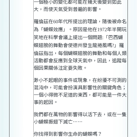
一個極小的變化都可能在幾天後變到如此
大，而使天氣受到普遍的影響。
羅倫茲在
年代所提出的理
論，
隨後被命名
60
為「蝴蝶效應」。原因是他在
年半開玩
1972
笑地在科學會議上提出一個問題
「巴西蝴
:
蝶翅膀的舞動會使德州發生龍捲風嗎
」羅
?
倫茲指
出，
每個蝴蝶翅膀的舞動和每個人類
活動都會反應到全球天氣
中，
因
此，
追蹤每
個因果關係注定要失敗。
渺小不起眼的事件或現象，在紛擾不可測的
混沌中，可能會扮演具影響性的關鍵角色；
一個小得微不足道的東西，都可能是一件大
事的起因。
我們都在萬物的影響得以活下
去，
或在一隻
小蝴蝶振翅下滅亡
……
你找得到影響你生命的蝴蝶嗎？