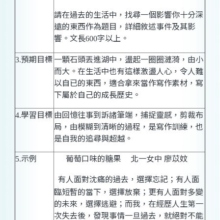
請在過去的生活中，找尋一個影響你十分深
遠的東西作為題目，詳細敘述事件及其影
響。文長
字以上。
600
預期目標
一顆石頭丟進湖中，盪起一圈圈漣漪，由小
3.
而大。在生活中也有這樣激盪人心，令人難
以自已的東西，適合拿來當作寫作素材，寫
下屬於自己的成長歷史。
學習目標
由回憶往事到訴諸筆端，捕捉靈感，剪裁布
4.
局，由模糊到清晰的過程，是寫作訓練，也
是自我的追尋與超越。
示例
葡萄口味的糖果
北一女中
廖苡妏
5.
有人面對沈痛的過去，選擇忘記；有人面
臨短暫的當下，選擇放棄；更有人面對多變
的未來，選擇逃避；而我，在經歷人生第一
次失去後，發現事情一旦過去，就絕對不能