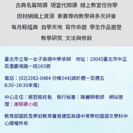
古典名篇閱讀
現當代閱讀
線上教室任你學
因材網線上資源
素養導向教學與多元評量
每月輕經典
自學天地
寫作命題
學生作品選登
教學研究
文法與修辭
臺北市立第一女子高級中學承辦 地址：10045臺北市中正
區重慶南路一段165號
電話：(02)2382-0484 分機344(請於週一至週五
8:30~16:30來電)
中心主任：蔡哲銘校長 執行秘書：陳麗明老師 網站管
理：
謝郁卿小姐
教育部國民及學前教育署普通型高級中等學校國語文學科中
心版權所有