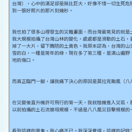
台灣），心中的滿足卻是無比巨大，好像不惜一切生死危
到一張好照片的那片刻幾秒。
我也拍了很多山裡發生的災難畫面，而台灣最常見的就是
我大規模拍攝了台灣山林的變化，處處都是滑動的土石，
掉了一大片，留下醜陋的土黃色。我原本認為，台灣的山
雪的白，一種是常年的綠，現在多了第三種，是滿山遍野
地的傷口。
而真正臨門一腳，讓我痛下決心的原因是莫拉克颱風（八
在災變後直升機許可飛行的第一天，我就租機進入災區，
以前拍攝的土石流崩塌規模，不過是八八風災目擊規模的
看到這樣的景象，我心痛不已。我深深覺得，這樣的記錄