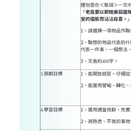
鍾怡雯在
＜髮誄＞一文
「
老是要以那媲美狐狸
安的儀態而沾沾自喜。
1
、請選擇一項物品作聯
2
、
聯想的物品代表的什
代表一件事、一個想法
3
、
文長約
字。
400
預期目標
1
、能開放感官，仔細從
3.
2
、能運用譬喻、轉化、
學習目標
1
、運用適當修辭，充實
4.
2
、將熟悉、平常的事物