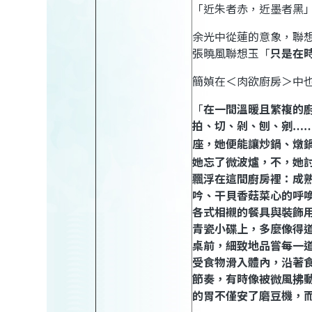
「近朱者赤，近墨者黑
余光中從蓮的意象，聯
張曉風聯想玉「
只是在
簡媜在＜
肉欲廚房
＞中
「
在一間溫暖且繁複的
拍、切、剁、刨、剜
…
座，她便能讓炒鍋、燉
她忘了微波爐，不，她
飄浮在這間廚房裡：成
吟、干貝香菇菜心的呼
各式相襯的餐具與裝飾
青瓷小碟上，多麼像得
桌前，細致地品嘗每一
受食物滑入體內，沿著
節奏，有時像被微風拂
的胃不僅安了磨豆機，