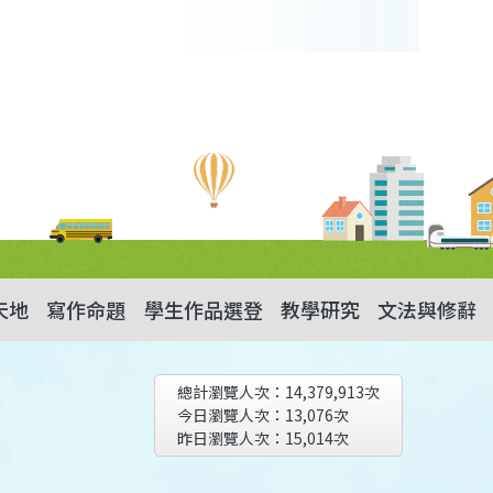
天地
寫作命題
學生作品選登
教學研究
文法與修辭
總計瀏覽人次：
14,379,913
次
今日瀏覽人次：
13,076
次
昨日瀏覽人次：
15,014
次