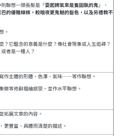
中則聯想一頭長髮是「
耍起脾氣來是隻固執的鬼
」、
尾巴的優雅線條，較暗夜更鬼魅的髮色，以及另禮教不
」
想。
麼？它醞含的意義是什麼？像社會現象或人生追尋？
、或者是一種人？
寫作主體的形體、色澤、氣味
……
等作聯想。
象徵等修辭描繪感受，並作水平聯想。
並拓展文章的內容。
，更豐富、具體而清楚的描述。