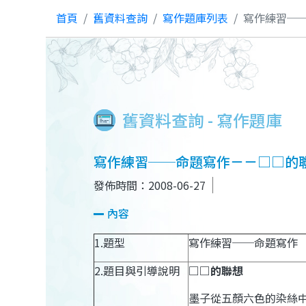
首頁
舊資料查詢
寫作題庫列表
寫作練習─
舊資料查詢 - 寫作題庫
寫作練習──命題寫作－－□□的
發佈時間：2008-06-27
內容
1.
題型
寫作練習──命題寫作
2.
題目與引導說明
□□的聯想
墨子從五顏六色的染絲