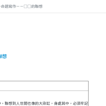
─命題寫作－－□□的聯想
聯想
中，聯想到人世間也像的大染缸，身處其中，必須牢記