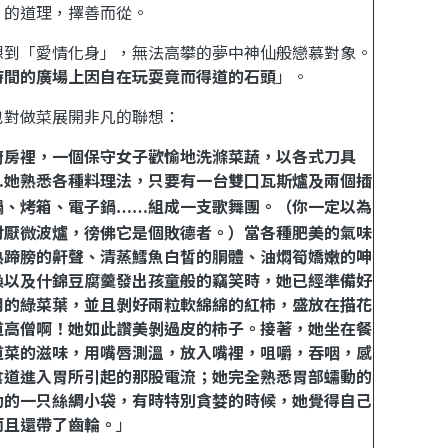
」的道理，擇善而從。
想到「
愛情化身
」，
無法高攀的夢中神仙般戀慕對象。
時間的廣場上因自在玩耍竟而得道的石頭
」
。
也對做菜展開非凡的聯想：
廚房裡，一個保守女子歡愉地洗滌菜蔬，以各式刀具
她熟悉各種料理法，只要有一台雙囗瓦斯爐及兩個插
…
鍋、烤箱、電子鍋
組成一支歌舞團。（你一定以為
……
討厭微波爐，徬佛它是個敗德者。）當各種肥美的氣味
熟蹄膀的鼾聲、清蒸鱈魚白皙的胴體、油燜筍嬌嫩的呻
喚以及什錦豆腐羹發出孩童般的竊笑時，她已經準備好
用的綠菜葉，並且剝好兩粒軟綿綿的紅柿，盛放在描花
道高僧啊！她如此讚美剝過皮的柿子。接著，她坐在餐
道菜的滋味，用嘴唇測溫，放入嘴裡，咀嚼，吞咽，感
食道進入胃所引起的那股電流；她完全熟悉胃部蠕動的
動的一只絲綢小袋，有時特別貪婪的時候，她覺得自己
而且還帶了齒輪。
」