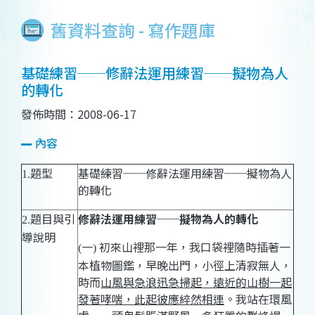
舊資料查詢 - 寫作題庫
基礎練習──修辭法運用練習──擬物為人
的轉化
發佈時間：2008-06-17
內容
題型
基礎練習──修辭法運用練習──擬物為人
1.
的轉化
題目與引
修辭法運用練習──擬物為人的轉化
2.
導說明
一
初來山裡那一年，我口袋裡隨時插著一
(
)
本植物圖鑑，早晚出門，小徑上清寂無人，
時而
山風與急浪迅急掃起，遠近的山樹一起
發著哮喘，此起彼應綷然相連
。我站在環風