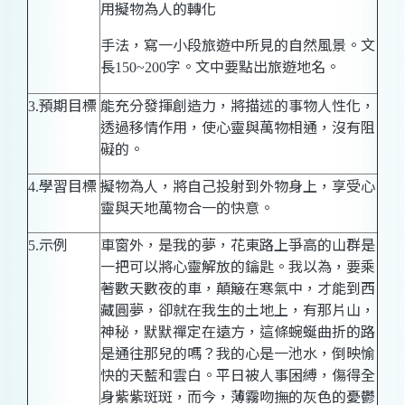
用擬物為人的轉化
手法，寫一小段旅遊中所見的自然風景。文
長
字。文中要點出旅遊地名。
150~200
預期目標
能充分發揮創造力，將描述的事物人性化，
3.
透過移情作用，使心靈與萬物相通，沒有阻
礙的。
學習目標
擬物為人，將自己投射到外物身上，享受心
4.
靈與天地萬物合一的快意。
示例
車窗外，是我的夢，花東路上爭高的山群是
5.
一把可以將心靈解放的鑰匙。我以為，要乘
著數天數夜的車，顛簸在寒氣中，才能到西
藏圓夢，卻就在我生的土地上，有那片山，
神秘，默默禪定在遠方，這條蜿蜒曲折的路
是通往那兒的嗎？我的心是一池水，倒映愉
快的天藍和雲白。平日被人事困縛，傷得全
身紫紫斑斑，而今，薄霧吻撫的灰色的憂鬱