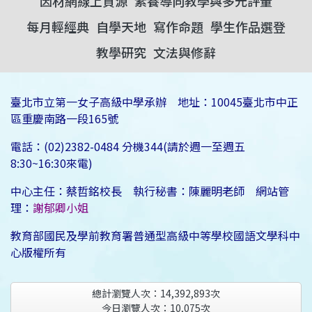
因材網線上資源
素養導向教學與多元評量
每月輕經典
自學天地
寫作命題
學生作品選登
教學研究
文法與修辭
臺北市立第一女子高級中學承辦 地址：10045臺北市中正
區重慶南路一段165號
電話：(02)2382-0484 分機344(請於週一至週五
8:30~16:30來電)
中心主任：蔡哲銘校長 執行秘書：陳麗明老師 網站管
理：
謝郁卿小姐
教育部國民及學前教育署普通型高級中等學校國語文學科中
心版權所有
總計瀏覽人次：
14,392,893
次
今日瀏覽人次：
10,075
次