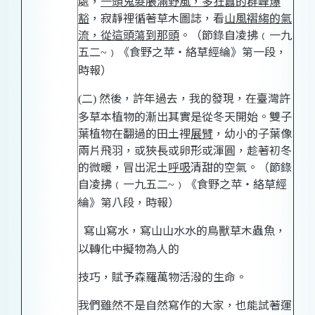
處，
一頭鬼髮脹滿野風，多狂囂的群峰爆
豁
，寂靜裡循著草木圖誌，看
山風褶縐的氣
流，從這頭蕩到那頭
。（節錄自凌拂﹙一九
五二
﹚《食野之苹‧絡草經綸》第一段，
~
時報）
二
然後，許年過去，我的發現，在臺灣許
(
)
多草本植物的漸出其實是從冬天開始。雙子
葉植物在翻過的田土裡
展臂
，幼小的子葉像
兩片飛羽，或狹長或卵形或渾圓，趁著初冬
的微暖，冒出泥土
呼吸
清甜的空氣。（節錄
自凌拂﹙一九五二
﹚《食野之苹‧絡草經
~
綸》第八段，時報）
寫山寫水，寫山山水水的鳥獸草木蟲魚，
以轉化中擬物為人的
技巧，賦予森羅萬物活潑的生命。
我們雖然不是自然寫作的大家，也能試著運