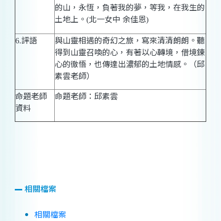
的山，永恆，負著我的夢，等我，在我生的
土地上。
北一女中
余佳恩
(
)
評語
與山靈相遇的奇幻之旅，寫來清清朗朗。聽
6.
得到山靈召喚的心，有著以心轉境，借境鍊
心的徹悟，也傳達出濃郁的土地情感。（
邱
素雲
老師）
命題老師
命題老師：邱素雲
資料
相關檔案
相關檔案