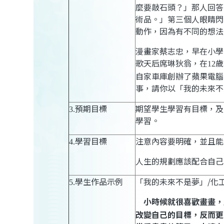
麼要敲石頭？」那人回答
術品。」第三個人眼睛閃
動作，因為有不同的想法
漫畫家蔡志忠，早在小學
歌天后席琳狄翁，在
歲
12
自家車庫創辦了蘋果電腦
事，請你以
「我的未來不
預期目標
期望學生學習有目標，及
3.
學習。
學習目標
注意內容要明確，並且能
4.
人生的規劃應該配合自己
學生作品示例
「我的未來不是夢」
/
化
5.
小時候就很喜歡畫畫，
改變自己的目標，反而更