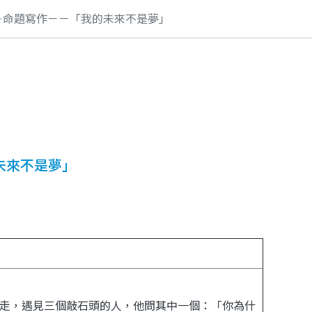
—命題寫作－－「我的未來不是夢」
未來不是夢」
走，遇見三個敲石頭的人，他問其中一個：「你為什