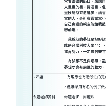
常看畫畫的節目，來讓自
人畫畫的書，從漫畫、色
畫技能愈來愈進步。讀書
富的人，最近有嘗試寫小
自己身邊的親友能給我鼓
想前進。
我近期的夢想是好好認
能是台灣科技大學
〉
^^
我肯努力，一定會苦盡甘
有夢想不是件壞事，雖
夢想才會有前進的動力，
評語
有理想也有階段性的完
6.
1.
建議舉用有名的例子做
2.
命題老師資料
命題老師：謝麗珠