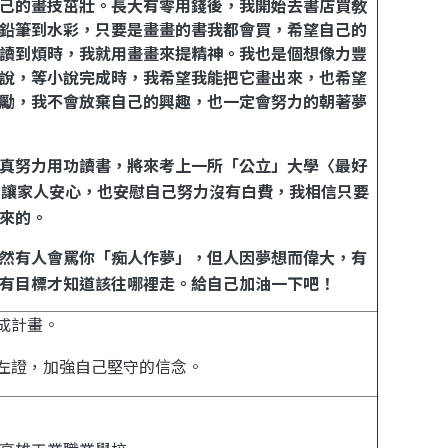
己的畫技茁壯。長大有零用錢後，我開始去書店買敎
鉛筆到水彩，只要是畫畫的書我都會買，希望自己的
讀到煩時，我就用畫畫來提精神。我也是個想像力豐
說，等小說完成時，我希望我能把它畫出來，也希望
勵，我不會放棄自己的興趣，也一定會努力的朝著夢
真努力用功讀書，將來考上一所「公立」大學〈最好
，讓家人安心，也安慰自己努力沒有白費，我相信只要
來的。
然有人會罵你「痴人作夢」，但人因夢想而偉大，有
有目標才知道該往哪裡走。給自己加油一下吧！
成計畫。
左證，加強自己堅守的信念。