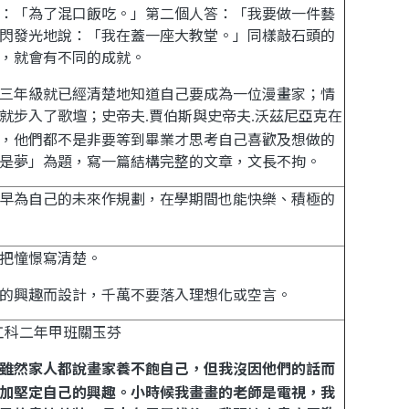
：「為了混口飯吃。」第二個人答：「我要做一件藝
閃發光地說：「我在蓋一座大教堂。」同樣敲石頭的
，就會有不同的成就。
三年級就已經清楚地知道自己要成為一位漫畫家；情
就步入了歌壇；史帝夫
賈伯斯與史帝夫
沃茲尼亞克在
.
.
，他們都不是非要等到畢業才思考自己喜歡及想做的
是夢」
為題，寫一篇結構完整的文章，文長不拘。
早為自己的未來作規劃，在學期間也能快樂、積極的
把憧憬寫清楚。
的興趣而設計，千萬不要落入理想化或空言。
工科二年甲班關玉芬
雖然家人都說畫家養不飽自己，但我沒因他們的話而
加堅定自己的興趣。小時候我畫畫的老師是電視，我