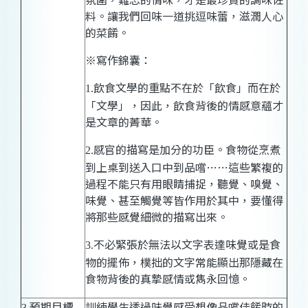
料。讓我們回味一道挑逗味蕾，滋潤人心
的菜餚。
※寫作錦囊：
飲食文學的重點不在於「飲食」而在於
1.
「文學」，因此，飲食背後的情感意蘊才
是文章的菁華。
感官的描寫是加分的功臣。食物從烹煮
2.
到上桌到送入口中到品嚐
……
這些繁複的
過程不能只有用眼睛捕捉，聽覺、嗅覺、
味覺、甚至觸覺等皆作用於其中，要懂得
將那些感覺細微的描寫出來。
不必緊張於無法以文字表達味覺或是食
3.
物的擺佈，樸拙的文字常能顯出那隱藏在
食物背後的真摯感情或雋永回憶。
預期目標
訓練學生透過味覺感受想像品嚐佳餚時的
3.