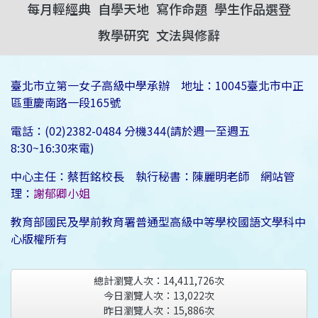
每月輕經典
自學天地
寫作命題
學生作品選登
教學研究
文法與修辭
臺北市立第一女子高級中學承辦 地址：10045臺北市中正
區重慶南路一段165號
電話：(02)2382-0484 分機344(請於週一至週五
8:30~16:30來電)
中心主任：蔡哲銘校長 執行秘書：陳麗明老師 網站管
理：
謝郁卿小姐
教育部國民及學前教育署普通型高級中等學校國語文學科中
心版權所有
總計瀏覽人次：
14,411,726
次
今日瀏覽人次：
13,022
次
昨日瀏覽人次：
15,886
次