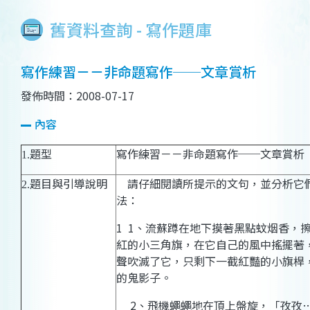
舊資料查詢 - 寫作題庫
寫作練習－－非命題寫作──文章賞析
發佈時間：2008-07-17
內容
題型
寫作練習－－非命題寫作──文章賞析
1.
題目與引導說明
請仔細閱讀所提示的文句，並分析它
2.
法：
1
1
、流蘇蹲在地下摸著黑點蚊烟香，
紅的小三角旗，在它自己的風中搖擺著
聲吹滅了它，只剩下一截紅豔的小旗桿
的鬼影子。
2
、飛機蠅蠅地在頂上盤旋，「孜孜