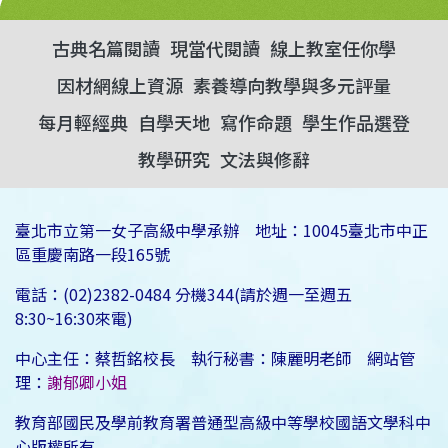
古典名篇閱讀
現當代閱讀
線上教室任你學
因材網線上資源
素養導向教學與多元評量
每月輕經典
自學天地
寫作命題
學生作品選登
教學研究
文法與修辭
臺北市立第一女子高級中學承辦 地址：10045臺北市中正
區重慶南路一段165號
電話：(02)2382-0484 分機344(請於週一至週五
8:30~16:30來電)
中心主任：蔡哲銘校長 執行秘書：陳麗明老師 網站管
理：
謝郁卿小姐
教育部國民及學前教育署普通型高級中等學校國語文學科中
心版權所有