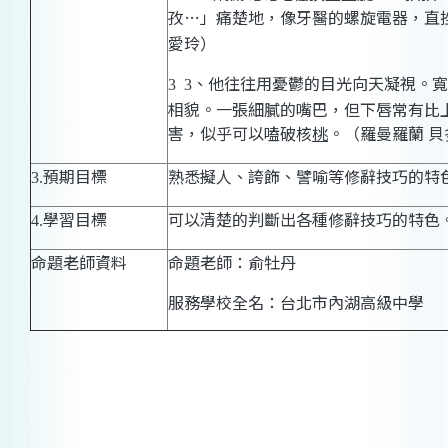
孜
…
」痛楚地，像牙醫的螺旋電器，直
愛玲）
、他往往用憂鬱的目光向天凝視。寬
3
3
相貌。一張細膩的嘴巴，但下唇常有比
害，似乎可以嗑破核
桃
。（
羅曼羅蘭 貝
預期目標
熟悉擬人、誇飾、譬喻等修辭技巧的特
3.
學習目標
可以清楚的判斷出各種修辭技巧的特色
4.
命題老師資料
命題老師：俞牡丹
服務學校全名：台北市內湖高級中學