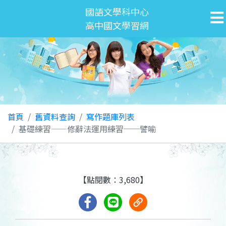
國語文學科中心
高中國文學習網
首頁
舊資料查詢
寫作題庫列表
基礎練習——修辭法運用練習──譬喻
【點閱數：3,680】