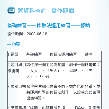
舊資料查詢 - 寫作題庫
基礎練習——修辭法運用練習──譬喻
發佈時間：2008-06-18
內容
題型
基礎練習
修辭法運用練習──譬喻
1.
——
題目與引
請任擇一個主題為喻體，創作一個
略喻句
：
2.
「女人」、「男人」、「母親」、「老
導說明
人」、「小孩」。
預期目標
希望學生細心體會不同人類角色的特質，並
3.
將運用所學的修辭法創作，以設喻方式表現
出該特質。
學習目標
「喻體」由題目所列擇一，「喻依」則需發
4.