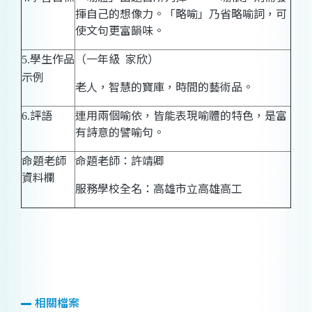
揮自己的想像力。「
略喻
」乃省略喻詞，可
使文句更富韻味。
學生作品
（一年級
家欣）
5.
示例
老人，智慧的寶庫，時間的藝術品。
評語
連用兩個喻依，皆能表現喻體的特色，是富
6.
有詩意的譬喻句。
命題老師
命題老師：許靖卿
資料欄
服務學校全名：高雄市立高雄高工
相關檔案