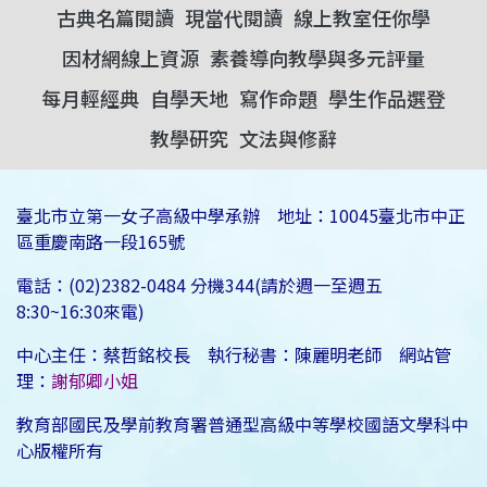
古典名篇閱讀
現當代閱讀
線上教室任你學
因材網線上資源
素養導向教學與多元評量
每月輕經典
自學天地
寫作命題
學生作品選登
教學研究
文法與修辭
臺北市立第一女子高級中學承辦 地址：10045臺北市中正
區重慶南路一段165號
電話：(02)2382-0484 分機344(請於週一至週五
8:30~16:30來電)
中心主任：蔡哲銘校長 執行秘書：陳麗明老師 網站管
理：
謝郁卿小姐
教育部國民及學前教育署普通型高級中等學校國語文學科中
心版權所有