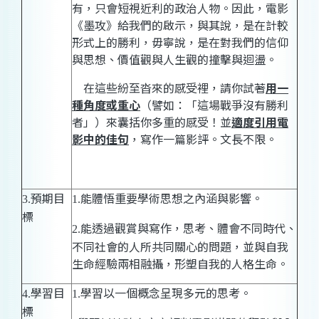
有，只會短視近利的政治人物。因此，電影
《墨攻》給我們的啟示，與其說，是在計較
形式上的勝利，毋寧說，是在對我們的信仰
與思想、價值觀與人生觀的撞擊與迴盪。
在這些
紛至沓來
的感受裡，請
你試著
用一
種角度或重心
（譬如：「這場戰爭沒有勝利
者」）來囊括你多重的感受！並
適度引用電
影中的佳句
，寫作一篇影評。文長不限。
預期目
能體悟重要學術思想之內涵與影響。
3.
1.
標
能透過觀賞與寫作，思考、體會不同時代、
2.
不同社會的人所共同關心的問題，並與自我
生命經驗兩相融攝，形塑自我的人格生命。
學習目
學習以一個概念呈現多元的思考。
4.
1.
標