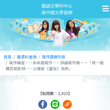
國語文學科中心
高中國文學習網
首頁
舊資料查詢
寫作題庫列表
寫作練習－－非命題寫作－－評論寫作類－－「用一個
概念寫影評──以電影《墨攻》為例」
【點閱數：2,923】