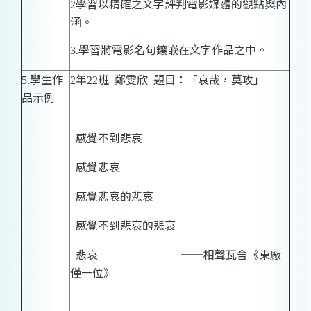
學習以精確之文字評判電影媒體的觀點與內
2
涵。
學習將電影名句鑲嵌在文字作品之中。
3.
學生作
年
班
鄭雯
欣
題目：「
哀哉，莫攻
」
5.
2
22
品示例
感覺不到悲哀
感覺悲哀
感覺悲哀的悲哀
感覺不到悲哀的悲哀
悲哀
──相聲瓦舍《東廠
僅一位》