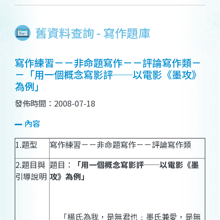
舊資料查詢 - 寫作題庫
寫作練習－－非命題寫作－－評論寫作類－
－「用一個概念寫影評──以電影《墨攻》
為例」
發佈時間：2008-07-18
內容
1.
題型
寫作練習－－非命題寫作－－
評論寫作類
2.
題目與
題目：
「用一個概念寫影評
──以電影《
墨
引導說明
攻
》為例
」
「楊氏為我，是無君也﹔墨氏兼愛，是無