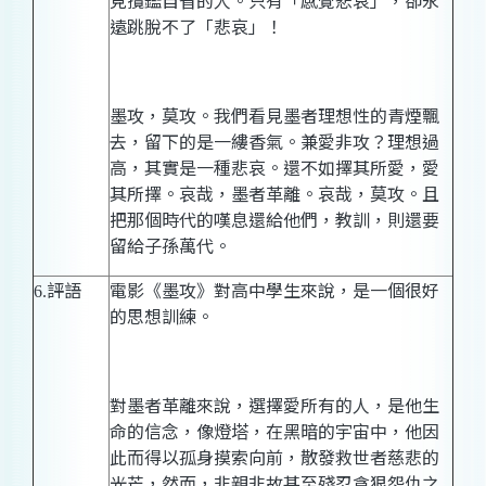
見攬鑑自省的人。只有「
感覺悲哀
」，卻永
遠跳脫不了
「悲哀」！
墨攻，莫攻。我們看見墨者理想性的青煙飄
去，留下的是一縷香氣。兼愛非攻？理想過
高，其實是一種悲哀。還不如擇其所愛，愛
其所擇。哀哉，墨者革離。哀哉，莫攻。且
把那個時代的嘆息還給他們，教訓，則還要
留給子孫萬代。
評語
電影《墨攻》對高中學生來說，是一個很好
6.
的思想訓練。
對墨者革離來說，選擇愛所有的人，是他生
命的信念，像燈塔，在黑暗的宇宙中，他因
此而得以孤身摸索向前，散發救世者慈悲的
光芒，然而，非親非故甚至殘忍貪狠怨仇之