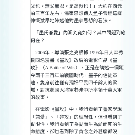
父也。無父無君。是禽獸也！」大約在西元
前三百年左右，儒家思想傳人孟子曾經這樣
慷慨激昂地陳述他對墨家思想的看法。
「墨氏兼愛」內涵究竟如何？其中問題到底
何在？
年，導演張之亮根據
年日人森秀
2006
1995
樹同名漫畫《墨攻》改編的電影作品《墨
攻》（
），
正是在講述一個
距
A Battle of Wits
今兩千三百年前戰國時代，墨子的信徒革
離，隻身前往僅有孺婦平民四千餘人的梁
城，對抗趙國大將軍巷淹中所率領十萬大軍
的故事。
在電影《墨攻》中，我們看到了墨家學說
「兼愛」、「非攻」的理想性，但也看到了
侷限性，我們看到了為愛而生為愛而死的生
命態度，卻也看到除了貪念之外甚麼都沒