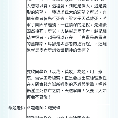
人皆可以愛，這種愛，到底是偉大，還是變
形的慾望，一種追求偉大的慾望？所以，有
情有義者皆先行死去，梁太子因革離死，將
軍子團因革離殘，一往情深的逸悅，先殘後
囚然後死；所以，人格越是卑下者，越是踐
踏生靈者，越是得以存在，「高貴是高貴者
的墓誌銘，卑鄙是卑鄙者的通行證」，這難
道就是墨者所謂救世精神的發揮？
雯
欣同學以
「
哀哉，莫攻
」為題，用「悲
哀」當做思考線索，正是要提出這種理想性
在人間實踐之際所遇到的矛盾與衝擊。福善
禍淫生死存亡之間，天道寧論！又要世人如
何能不哀哉！
命題老師
命題老師：羅安琪