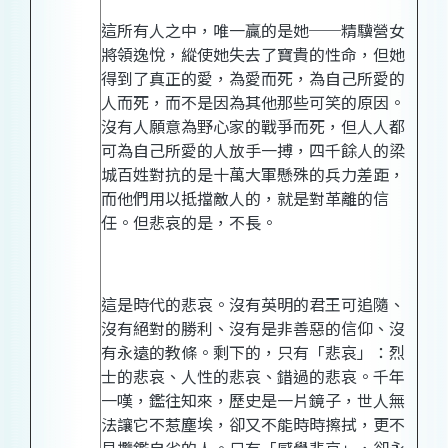
這所有人之中，唯一贏的是她──精驥營女
將領逸悅，縱使她失去了寶貴的性命，但她
得到了真正的愛，為愛而死，為自己所愛的
人而死，而不是因為其他那些可笑的原因。
沒有人願意為野心家的戰爭而死，但人人都
可為自己所愛的人放手一搏，四千餘人的梁
城百姓對抗的是十萬大軍懸殊的兵力差距，
而他們用以抵擋敵人的，就是對革離的信
任。但悲哀的是，不長。
這是時代的悲哀。沒有英
明的
君王可追隨、
沒有絕對的勝利、沒有是非善惡的信仰、沒
有永遠的教條。剩下的，只有「悲哀」：烈
士的悲哀、人性的悲哀、錯過的悲哀。千年
一嘆，鑑往知來，歷史是一片鏡子，世人無
法讓它不惹塵埃，卻又不能時時擦拭，更不