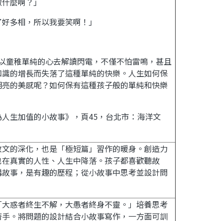
做什麼啊？」
了好多相，所以我要笑啊！」
以童稚單純的心去解讀閃電，不僅不怕雷鳴，甚且
知識的增長而失落了這種單純的快樂。人生如何保
明亮的美感呢？如何保有這種孩子般的單純和快樂
為人生加值的小故事》，頁
45
，台北市：海洋文
敘文的深化，也是「極短篇」習作的暖身。創造力
也在真實的人性、人生中降落。孩子都喜歡聽故
講故事，是有趣的歷程；從小故事中思考並設計問
「大惑者終生不解，大愚者終身不靈。」培養思考
著手。將問題的設計結合小故事寫作，一方面可訓