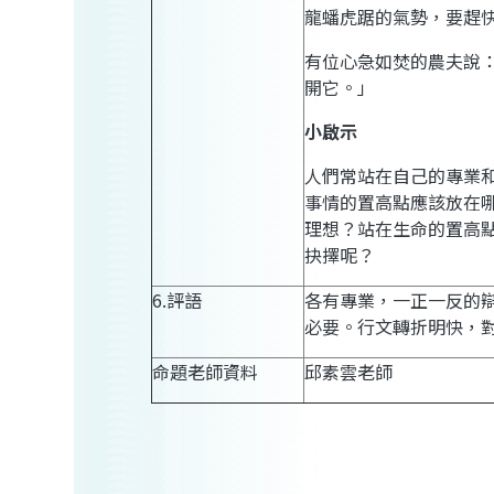
龍蟠虎踞的氣勢，要趕
有位心急如焚的農夫說
開它。」
小啟示
人們常站在自己的專業
事情的置高點應該放在
理想？站在生命的置高
抉擇呢？
6.
評語
各有專業，一正一反的
必要。行文轉折明快，
命題老師資料
邱素雲
老師