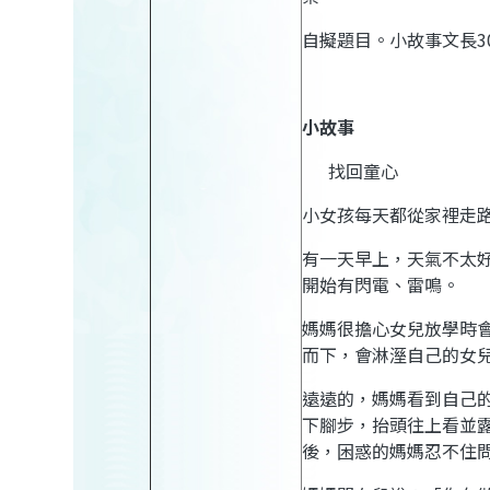
自擬題目。小故事文長
3
小故事
找回童心
小女孩每天都從家裡走
有一天早上，天氣不太
開始有閃電、雷鳴。
媽媽很擔心女兒放學時
而下，會淋溼自己的女
遠遠的，媽媽看到自己
下腳步，抬頭往上看並
後，困惑的媽媽忍不住