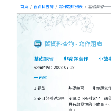
首頁
舊資料查詢
寫作題庫列表
基礎練習─
舊資料查詢 - 寫作題庫
基礎練習──非命題寫作──小故
發佈時間：2008-07-18
內容
1.
題型
基礎練習──非命題寫
2.
題目與引導說明
閱讀以下所引文字，請
具有啟發性的小故事。
案。