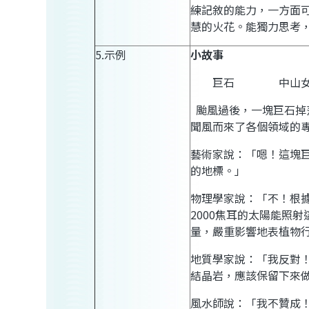
練記敘的能力，一方面
慧的火花。能獨力思考
5.
示例
小故事
巨石
中山女
颱風過後，一塊巨石掉
聞風而來了各個領域的
藝術家說：「嗯！這塊
的地標。」
物理學家說：「不！根
2000
焦耳的太陽能照射
量，嚴重影響地表植物
地質學家說：「我反對
結晶岩，應該保留下來
風水師說：「我不贊成