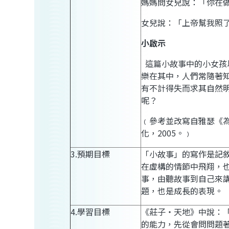
媽媽問女兒說：「你在
女兒說：「上帝幫我照
小啟示
這篇小故事中的小女孩
樂在其中，人們常隨著
有不計得失而求其自然
呢？
﹙參考並改寫自雅瑟《
化，
2005
。﹚
3.
預期目標
「小故事」的寫作是記
在虛構的情節中飛翔，
事，由聽故事到自己來
題，也是成長的表現。
4.
學習目標
《莊子‧天地》中說：
的能力，先從會問問題