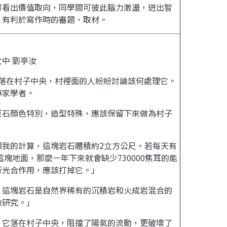
可看出價值取向，同學間可彼此腦力激盪，迸出智
，有利於寫作時的審題、取材。
中 劉亭汝
落在村子中央，村裡面的人紛紛討論該何處理它。
專家學者。
巨石顏色特別，造型特殊，應該保留下來做為村子
據我的計算，這塊岩石體積約
2
立方公尺
，若每天有
這塊地面，那麼一年下來就會缺少
730000
焦耳的能
行光合作用，應該打掉它。」
！這塊岩石是自然界稀有的沉積岩和火成岩混合的
做研究。」
！它落在村子中央，阻擋了陽氣的流動，更破壞了