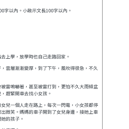
00
字以內。小啟示文長
100
字以內。
路去上學，放學時也自己走路回家。
好，雲層漸漸變厚，到了下午，風吹得很急，不久
會被雷鳴嚇著，甚至被雷打到，更怕不久大雨傾盆
兒，趕緊開車去找小女孩。
的女兒一個人走在路上，每次一閃電，小女孩都停
露出微笑。媽媽的車子開到了女兒身邊，接她上車
問她的孩子。