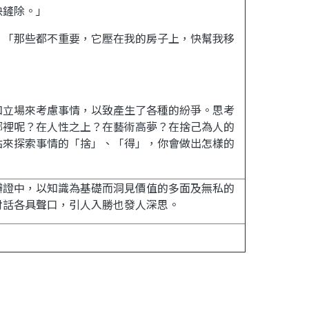
快鏟除。」
：「那些都不重要，它壓在我的房子上，快幫我移
和立場來考慮事情，以致產生了各種的紛爭。思考
哪裡呢？在人性之上？在藝術高夢？在捨己為人的
點來探索事情的「捨」、「得」，你會做出怎樣的
辯證中，以知識為基礎而洞見價值的多面及無私的
對話各具聲口，引人入勝也發人深思。