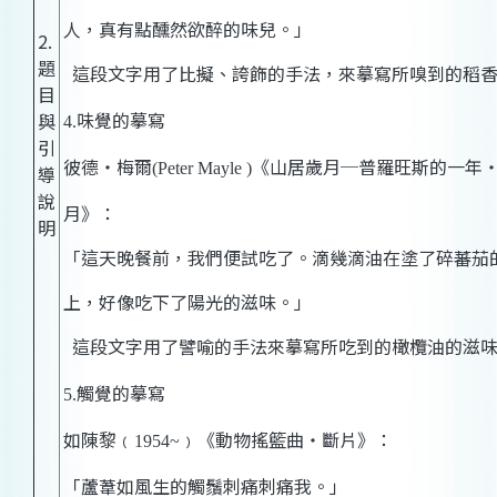
人，真有點醺然欲醉的味兒。」
2.
題
這段文字用了比擬、誇飾的手法，來摹寫所嗅到的稻
目
味覺的摹寫
與
4.
引
彼德‧梅爾
《山居歲月─普羅旺斯的一年
(Peter Mayle )
導
說
月》：
明
「這天晚餐前，我們便試吃了。滴幾滴油在塗了碎蕃茄
上，好像吃下了陽光的滋味。」
這段文字用了譬喻的手法來摹寫所吃到的橄欖油的滋
觸覺的摹寫
5.
如陳黎﹙
﹚《動物搖籃曲‧斷片》：
1954~
「蘆葦如風生的觸鬚刺痛刺痛我。」