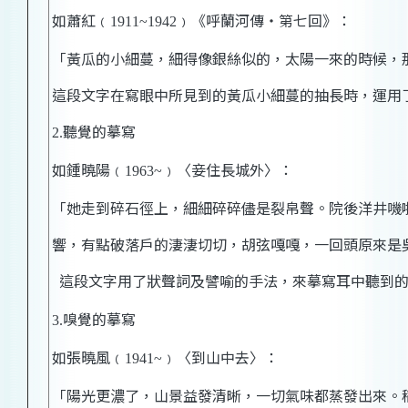
如蕭紅﹙
﹚《呼蘭河傳‧第七回》：
1911~1942
「黃瓜的小細蔓，細得像銀絲似的，太陽一來的時候，
這段文字在寫眼中所見到的黃瓜小細蔓的抽長時，運用
聽覺的摹寫
2.
如鍾曉陽﹙
﹚〈妾住長城外〉：
1963~
「她走到碎石徑上，細細碎碎儘是裂帛聲。院後洋井嘰
響，有點破落戶的淒淒切切，胡弦嘎嘎，一回頭原來是
這段文字用了狀聲詞及譬喻的手法，來摹寫耳中聽到
嗅覺的摹寫
3.
如張曉風﹙
﹚〈到山中去〉：
1941~
「陽光更濃了，山景益發清晰，一切氣味都蒸發出來。