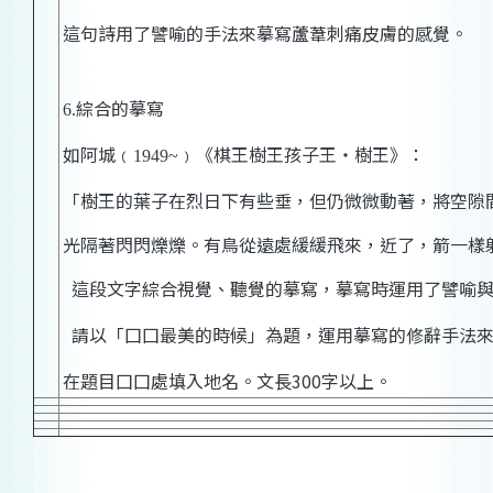
這句詩用了譬喻的手法來摹寫蘆葦刺痛皮膚的感覺。
綜合的摹寫
6.
如阿城﹙
﹚《棋王樹王孩子王‧樹王》：
1949~
「樹王的葉子在烈日下有些垂，但仍微微動著，將空隙
光隔著閃閃爍爍。有鳥從遠處緩緩飛來，近了，箭一樣
這段文字綜合視覺、聽覺的摹寫，摹寫時運用了譬喻
請以「囗囗最美的時候」為題，運用摹寫的修辭手法
在題目囗囗處填入地名。文長
300
字以上。