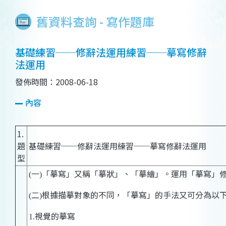
舊資料查詢 - 寫作題庫
基礎練習──修辭法運用練習──摹寫修辭
法運用
發佈時間：2008-06-18
內容
1.
題
基礎練習──修辭法運用練習──摹寫修辭法運用
型
一
「摹寫」又稱「摹狀」、「摹繪」。運用「摹寫」
(
)
二
根據描摹對象的不同，「摹寫」的手法又可分為以
(
)
視覺的摹寫
1.