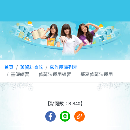
首頁
舊資料查詢
寫作題庫列表
基礎練習──修辭法運用練習──摹寫修辭法運用
【點閱數：8,840】