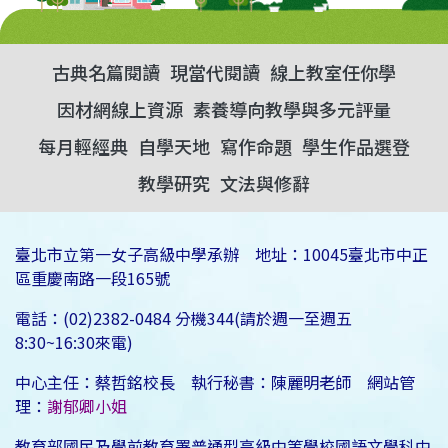
古典名篇閱讀
現當代閱讀
線上教室任你學
因材網線上資源
素養導向教學與多元評量
每月輕經典
自學天地
寫作命題
學生作品選登
教學研究
文法與修辭
臺北市立第一女子高級中學承辦 地址：10045臺北市中正
區重慶南路一段165號
電話：(02)2382-0484 分機344(請於週一至週五
8:30~16:30來電)
中心主任：蔡哲銘校長 執行秘書：陳麗明老師 網站管
理：
謝郁卿小姐
教育部國民及學前教育署普通型高級中等學校國語文學科中