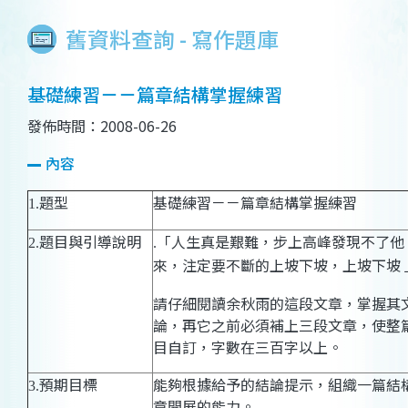
舊資料查詢 - 寫作題庫
基礎練習－－篇章結構掌握練習
發佈時間：2008-06-26
內容
題型
基礎練習－－篇章結構掌握練習
1.
題目與引導說明
「
人生真是艱難，步上高峰發現不了他
2.
.
來，注定要不斷的上坡下坡，上坡下坡 
請仔細閱讀余秋雨的這段文章，掌握其
論，再它之前必須補上三段文章，使整
目自訂，字數在三百字以上。
預期目標
能夠根據給予的結論提示，組織一篇結
3.
章開展的能力。