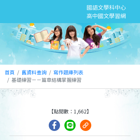
國語文學科中心
高中國文學習網
首頁
舊資料查詢
寫作題庫列表
基礎練習－－篇章結構掌握練習
【點閱數：1,662】