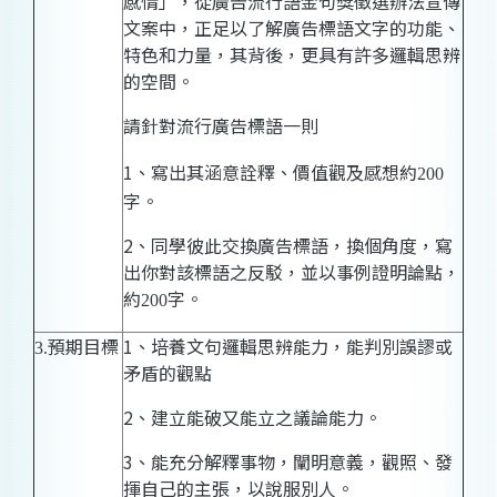
感情
」，從
廣告流行語金句獎徵選辦法宣傳
文案中，正足以了解
廣告標語
文字的功能、
特色
和力量，其
背後，更具有許多邏輯思辨
的空間
。
請針對流行廣告標語一則
1
、
寫出其涵意詮釋、價值觀及感想約
200
字。
2
、同學
彼此交換廣告標語，換個角度，寫
出你對該標語之反駁，並以事例證明論點，
約
字。
200
預期目標
1
、培養文句
邏輯
思辨能力，能判別
誤謬或
3.
矛盾的
觀點
2
、建立
能破又能立之議論能力。
3
、
能
充分
解釋事物，闡明意義，觀照、發
揮自己的主張，以說服別人。