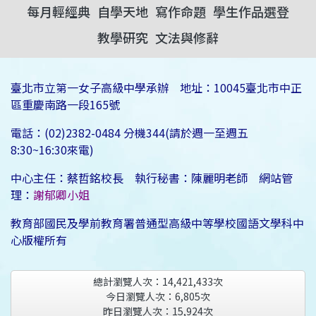
每月輕經典
自學天地
寫作命題
學生作品選登
教學研究
文法與修辭
臺北市立第一女子高級中學承辦 地址：10045臺北市中正
區重慶南路一段165號
電話：(02)2382-0484 分機344(請於週一至週五
8:30~16:30來電)
中心主任：蔡哲銘校長 執行秘書：陳麗明老師 網站管
理：
謝郁卿小姐
教育部國民及學前教育署普通型高級中等學校國語文學科中
心版權所有
總計瀏覽人次：
14,421,433
次
今日瀏覽人次：
6,805
次
昨日瀏覽人次：
15,924
次