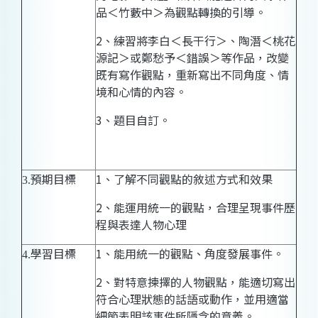
品＜竹藪中＞為觀點轉換的引導。
2、
練習將李白＜長干行＞、陶潛＜桃花
源記＞或鄭愁予＜錯誤＞等作品，改變
既有寫作觀點，重新寫出不同角度、情
境和心情的內容。
3、
題目自訂。
預期目標
1
、
了解不同觀點的敘述方式和效果
3.
2
、能運用統一的觀點，合理呈現事件歷
程與表達人物心理
學習目標
1
、
能用統一的觀點、角度發展事件。
4.
2
、
對特意揀擇的人物觀點，能適切寫出
符合心理狀態的話語或動作，並用適當
細節表明該事件所隱含的意義
。