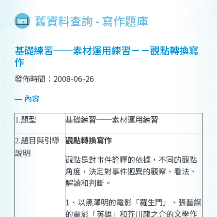
舊資料查詢 - 寫作題庫
基礎練習──素材運用練習－－觀點轉換寫
作
發佈時間：2008-06-26
內容
題型
基礎練習──素材運用練習
1.
題目與引導
觀點轉換寫作
2.
說明
觀點是對事件詮釋的依據，不同的觀點
角度，決定對事件迥異的觀察、看法、
解讀和判斷。
1、
以
黑澤明的
電影「羅生門」
、
張藝謀
的電影「英雄」
和芥川龍之介的文學作