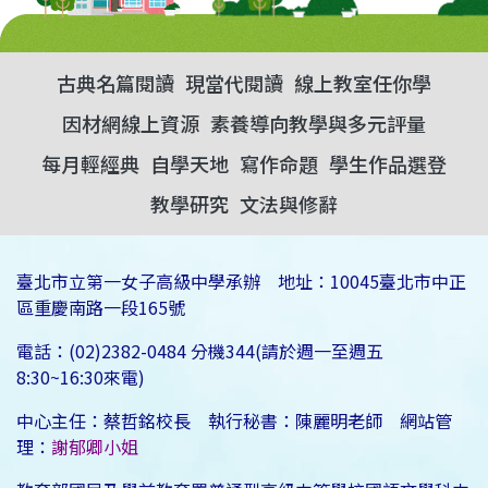
古典名篇閱讀
現當代閱讀
線上教室任你學
因材網線上資源
素養導向教學與多元評量
每月輕經典
自學天地
寫作命題
學生作品選登
教學研究
文法與修辭
臺北市立第一女子高級中學承辦 地址：10045臺北市中正
區重慶南路一段165號
電話：(02)2382-0484 分機344(請於週一至週五
8:30~16:30來電)
中心主任：蔡哲銘校長 執行秘書：陳麗明老師 網站管
理：
謝郁卿小姐