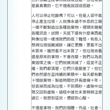
是最真實的，它不擅長說謊或迴避。
人可以停止吃飯嗎？可以。但是人卻不能
停止產生垃圾，人就像永遠不休息的工廠
一樣不斷製造出各種拋棄物，裡頭夾雜著
各種訊息。試問，天底下還有什麼東西能
夠像垃圾一樣洩我們的底？難怪，有些人
想將垃圾毀屍滅跡，讓它更醜、更看不出
本質來。雖然看不出本質了，但垃圾依舊
還是原來的事物，不會改變。我們以為丟
棄毀壞之後，它們就被消滅了，這並不正
確。我們都清楚，它們只是變差了。但它
們依然還在且持續的累積中，每天都有數
十憶拋棄物，製造時間也許長達幾十年，
但丟掉而成為垃圾，不到兩秒。虛無中出
現又回到虛無，過程中誰也未曾稍稍注意
過它，我想到這兒，便感到心酸。
不僅是事物，我們的個體、作品、社會、