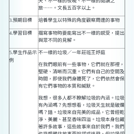
天、不一樣的夜晚、不一樣的閱讀之
旅……。文長五百字以上。
預期目標
培養學生以特殊的角度觀察周遭的事物
3.
學習目標
描寫事物時要能寫出不一樣的感受，提出
4.
與眾不同的見解。
學生作品示
不一樣的垃圾／一年莊班王妤庭
5.
例
在我們眼前有一些事物，它們就在那裡，
堅硬、清晰而沉重。它們有自己的空間及
時間，即使我們身體死了，它們依然會保
有它們事物的本質和緘默。
我想，很多人都不瞭解垃圾的內涵。垃圾
有內涵嗎？先想想看，垃圾天生就是破爛
嗎？錯。垃圾來自完美的成品，它曾經乾
淨、美麗、甚至香味四溢。垃圾本身包藏
著許多故事，這些故事來自於我們。我們
也許想藏住故事而說謊或逃避，但垃圾卻