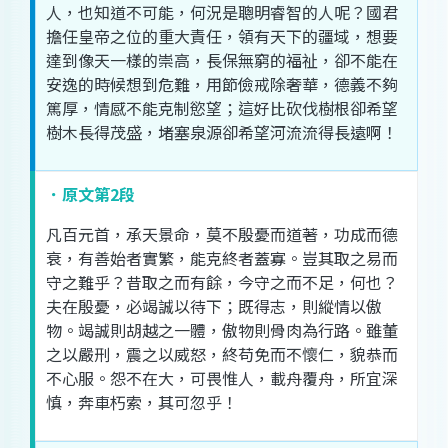
人
，
也
知道
不可能
，
何況
是
聰明
睿智
的
人
呢
？
國君
擔任
皇帝
之
位
的
重大
責任
，
領有
天下
的
疆域
，
想
要
達到
像
天
一樣
的
崇高
，
長
保
無窮
的
福祉
，
卻不
能
在
安逸
的
時候
想
到
危難
，
用
節儉
戒除
奢華
，
德
義
不夠
篤厚
，
情感
不能
克制
慾望
；
這
好比
砍伐
樹根
卻
希望
樹木
長
得
茂盛
，
堵塞
泉源
卻
希望
河流
流
得
長遠
啊
！
．原文第2段
凡百
元首
，
承
天
景命
，
莫不
殷憂
而
道著
，
功成
而
德
衰
，
有
善
始
者
實
繁
，
能
克
終
者
蓋
寡
。
豈
其
取
之
易
而
守
之
難
乎
？
昔
取
之
而
有餘
，
今
守
之
而
不
足
，
何
也
？
夫
在
殷憂
，
必
竭誠
以
待
下
；
既
得志
，
則
縱情
以
傲
物
。
竭誠
則
胡
越
之
一體
，
傲物
則
骨肉
為
行路
。
雖
董
之
以
嚴刑
，
震
之
以
威
怒
，
終
苟免
而
不
懷
仁
，
貌
恭
而
不
心服
。
怨
不在
大
，
可畏
惟
人
，
載舟覆舟
，
所
宜
深
慎
，
奔車朽索
，
其
可
忽
乎
！