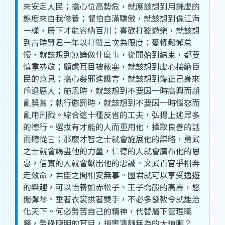
來
安定
人民
；
擔心
位
高
勢
危
，
就
應該
想
到
用
謙虛
的
態度
來
自我
修養
；
懼怕
自滿
驕傲
，
就
該
想
到
像
江
海
一樣
，
居
下才
能
容納
百川
；
喜歡
打獵
遊樂
，
就
該
想
到
古時
賢君
一
年
以
打獵
三
次
為
限度
；
憂
懼
鬆懈
怠
慢
，
就
該
想
到
無論
做
什麼
事
，
從
開始
到
結束
，
都
要
慎重
恭敬
；
顧慮
耳目
被
蔽塞
，
就
該
想
到
虛心
接納
臣
民
的
意見
；
擔心
姦邪
進讒
言
，
就
該
想
到
端正
己
身
來
斥退
惡人
；
施恩
時
，
就
該
想
到
不要
因
一時
高興
而
胡
亂
獎賞
；
執行
懲罰
時
，
就
該
想
到
不要
因
一時
惱怒
而
亂用
刑戮
。
綜合
這
十
種
反省
的
工夫
，
弘揚
上述
眾多
的
德行
。
選拔
有才
能
的
人
而
重用
他
，
擇
取
良善
的
話
而
聽從
它
；
那麼
才智
之
士
就
會
施展
他
的
謀略
，
勇武
之
士
就
會
竭盡
他
的
力量
，
仁德
的
人
就
會
廣布
他
的
恩
惠
，
信實
的
人
就
會
獻
出
他
的
忠誠
。
文武百官
爭
相
奔
走
效命
，
君臣
之
間
相安無事
。
國君
就
可以
享受
逸
遊
的
樂趣
，
可以
怡
養
如
赤松子
、
王子喬
般
的
高壽
，
悠
閒
彈琴
、
垂
著衣
裳
拱
著
雙手
，
不必
多
發
教令
就
能
治
化
天下
。
何必
勞苦
自己
的
精神
，
代替
屬下
管理
職
務
，
勞碌
聰明
的
耳目
，
損害
清靜無為
的
大道
呢
？