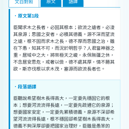
原文
語譯
文白對照
．原文第1段
臣
聞
求
木
之
長者
，
必
固
其
根本
；
欲
流
之
遠
者
，
必
浚
其
泉源
；
思
國
之
安
者
，
必
積
其
德
義
。
源
不深
而
望
流
之
遠
，
根
不固
而
求
木
之
長
，
德
不
厚
而
思
國
之
治
，
雖
在下
愚
，
知
其
不可
，
而況
於
明哲
乎
？
人君
當
神器
之
重
，
居
域中
之
大
，
將
崇
極
天
之
峻
，
永
保
無疆之休
，
不
念
居安思危
，
戒
奢
以
儉
，
德
不處
其
厚
，
情
不勝
其
欲
，
斯
亦
伐
根
以
求
木
茂
，
塞
源
而
欲
流
長者
也
。
．段落語譯
臣
聽說
希望
樹木
長
得
高大
，
一定
要
先
穩固
它
的
根
本
；
想
要
河流
流
得
長遠
，
一定
要
先
疏通
它
的
泉源
；
想
要
國家
安定
，
一定
要
先
累積
德
義
。
泉源
不深
卻
希
望
河流
流
得
長遠
，
根
不穩
固
卻
希望
樹木
長
得
高大
。
德
義
不夠
深厚
卻
要
把
國家
治理
好
，
臣
雖
是
愚笨
的