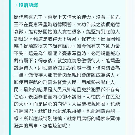
．段落語譯
歷代
所有
君王
，
承受
上天
偉大
的
使命
，
沒有
一
位
君
王
不在
憂患
深重
時
道德
顯著
，
大功告成
之後
便道
德
衰微
，
能
有
好
開始
的
人
實在
很
多
，
能
堅持到底
的
人
卻
很
少
。
難道
是
取得
天下
容易
，
保有
天下
反而
困難
嗎
？
從前
取得
天下
尚
有餘
力
，
如今
保有
天下
卻
力量
不夠
，
這
是
為什麼
呢
？
憂患
深重
時
，
必
定
竭盡
誠心
對待
屬下
；
得志
後
，
就
放縱
情慾
傲慢
待人
。
能
竭盡
誠意
待人
，
即使
遙遠
如
北
胡
南越
一樣
，
也
會
結合
為
一體
，
傲慢
待人
那麼
骨肉至親
也
會
疏離
成
為
路人
。
即使
用
嚴酷
的
刑罰
來
督責
人民
，
用
威勢
來
嚇
止
人
民
，
最終
的
結果
是
人民
只
知
苟且
免
於
犯罪
卻不
存
有
仁心
，
表面
恭順
而
內心
卻不
誠
服
。
可怕
的
不在
民怨
的
大小
，
而
是
民心
的
向背
。
人民
能
擁戴
國君
，
也
能
推翻
國君
，
就
好比
水能
承載
舟
船
，
也
能
翻覆
舟
船
一
樣
。
所以
應該
特別
謹慎
，
就
像
用
腐朽
的
繩索
來
駕御
狂奔
的
馬車
，
怎
能
疏忽
呢
！