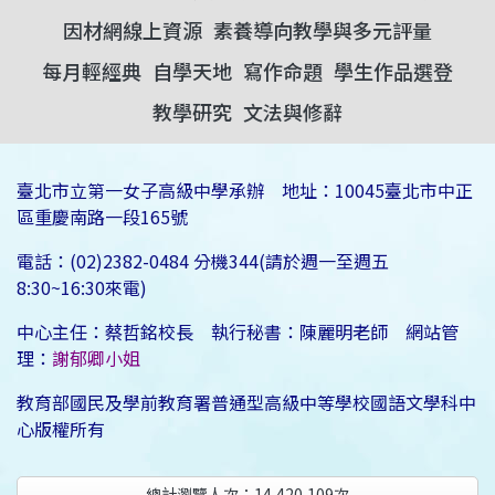
因材網線上資源
素養導向教學與多元評量
每月輕經典
自學天地
寫作命題
學生作品選登
教學研究
文法與修辭
臺北市立第一女子高級中學承辦 地址：10045臺北市中正
區重慶南路一段165號
電話：(02)2382-0484 分機344(請於週一至週五
8:30~16:30來電)
中心主任：蔡哲銘校長 執行秘書：陳麗明老師 網站管
理：
謝郁卿小姐
教育部國民及學前教育署普通型高級中等學校國語文學科中
心版權所有
總計瀏覽人次：
14,420,109
次