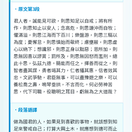
．原文第3段
君人
者
，
誠
能
見
可欲
，
則
思
知足
以
自
戒
；
將
有
所
作
，
則
思
知止
以
安人
；
念
高
危
，
則
思
謙沖
而
自
牧
；
懼
滿溢
，
則
思
江
海
而
下
百川
；
樂
盤
游
，
則
思
三驅
以
為
度
；
憂
懈怠
，
則
思
慎始
而
敬
終
；
慮
壅蔽
，
則
思
虛
心
以
納
下
；
想
讒
邪
，
則
思
正身
以
黜
惡
；
恩
所
加
，
則
思
無因
喜
以
謬
賞
；
罰
所
及
，
則
思
無因
怒
而
濫刑
。
總
此
十
思
，
弘
茲
九
德
。
簡能
而
任
之
，
擇善而從
之
，
則
智者
盡
其
謀
，
勇者
竭
其
力
，
仁者
播
其
惠
，
信
者
效
其
忠
。
文武
爭
馳
，
君臣
無
事
，
可以
盡
豫遊
之
樂
，
可以
養
松喬之壽
，
鳴琴垂拱
，
不言而化
。
何必
勞神
苦
思
，
代
下
司
職
，
役
聰明
之
耳目
，
虧
無為
之
大道
哉
？
．段落語譯
做
為
國君
的
人
，
如果
見到
喜歡
的
事物
，
就
該
想
到
知
足
來
警戒
自己
；
打算
大興土木
，
就
應
想
到
適可而止