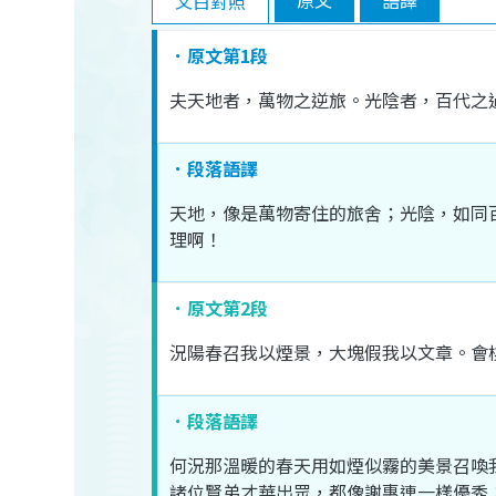
文白對照
．原文第1段
夫
天地
者
，
萬物
之
逆旅
。
光陰
者
，
百代
之
．段落語譯
天地
，
像是
萬物
寄
住
的
旅舍
；
光陰
，
如同
理
啊
！
．原文第2段
況
陽春
召
我
以
煙景
，
大塊
假
我
以
文章
。
會
．段落語譯
何況
那
溫暖
的
春天
用
如
煙
似
霧
的
美景
召喚
諸位
賢弟
才華
出眾
，
都
像
謝惠連
一樣
優秀