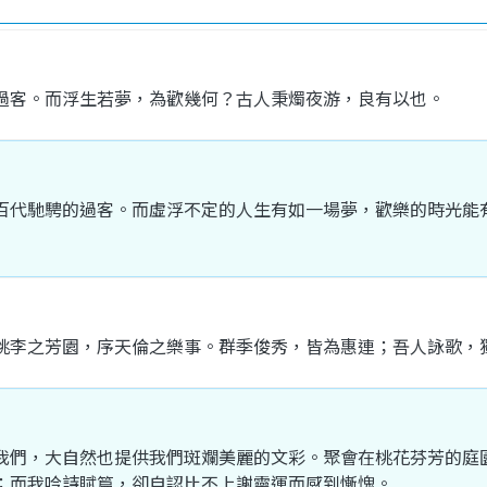
過客
。
而
浮生若夢
，
為
歡
幾何
？
古人
秉燭
夜
游
，
良
有
以
也
。
百代
馳騁
的
過客
。
而
虛浮
不定
的
人生
有如
一
場
夢
，
歡樂
的
時光
能
桃李
之
芳
園
，
序
天倫之樂
事
。
群
季
俊秀
，
皆
為
惠連
；
吾人
詠
歌
，
我們
，
大自然
也
提供
我們
斑斕
美麗
的
文彩
。
聚會
在
桃花
芬芳
的
庭
；
而
我
吟詩
賦
篇
，
卻
自認
比不上
謝靈運
而
感
到
慚愧
。