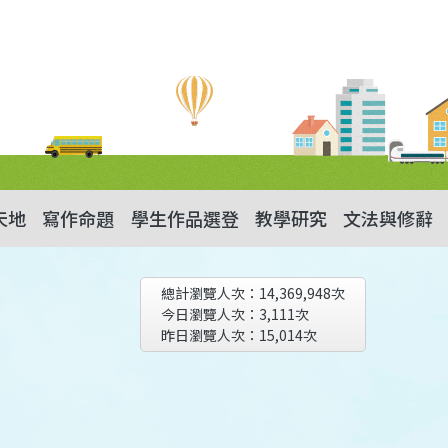
天地
寫作命題
學生作品選登
教學研究
文法與修辭
總計瀏覽人次：
14,369,948
次
今日瀏覽人次：
3,111
次
昨日瀏覽人次：
15,014
次