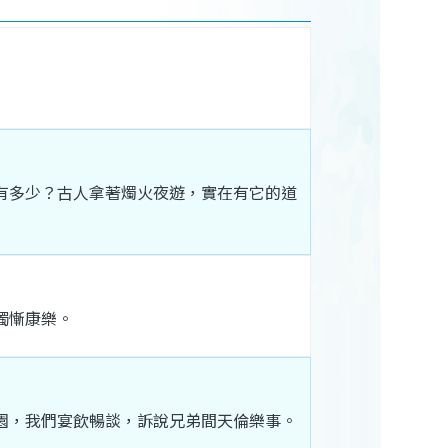
有
多少
？
古人
拿
著
燭火
夜遊
，
實在
有
它
的
道
獨
慚
康樂
。
園
，
我們
宴飲
暢談
，
訴說
兄弟
間
天倫
樂事
。