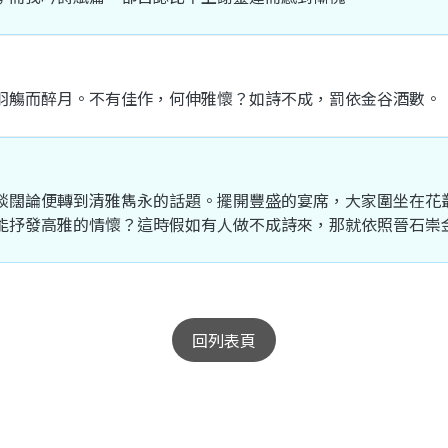
羽觴
而
醉
月
。
不有
佳作
，
何
伸
雅懷
？
如
詩
不成
，
罰
依
金谷酒數
。
談闊論
便
轉
到
清雅
雋永
的
話題
。
擺開
豐盛
的
宴席
，
大家
圍坐
在
花
能
抒發
高雅
的
情懷
？
這
時
假如
有人
做
不成
詩
來
，
那就
依照
晉
石崇
回列表頁