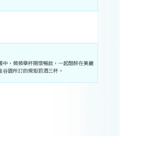
叢
中
，
頻頻
舉
杯
開懷
暢飲
，
一起
酣醉
在
美麗
金谷園
所
訂
的
規矩
罰酒
三
杯
。