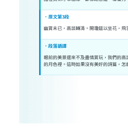
．原文第3段
幽
賞
未
已
，
高談
轉
清
。
開
瓊筵
以
坐
花
，
飛
．段落語譯
眼前
的
美景
還來
不及
盡情
賞玩
，
我們
的
高
的
月色
裡
。
這
時
如果
沒有
美好
的
詩篇
，
怎