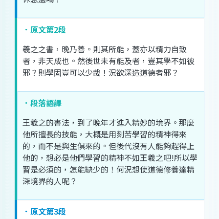
．原文第2段
羲
之
之
書
，
晚
乃
善
。
則
其
所
能
，
蓋
亦
以
精力
自
致
者
，
非
天成
也
。
然後
世
未
有
能
及
者
，
豈
其
學
不如
彼
邪
？
則
學
固
豈可
以
少
哉
！
況
欲
深造
道德
者
邪
？
．段落語譯
王羲之
的
書法
，
到
了
晚年
才
進入
精妙
的
境界
。
那麼
他
所
擅長
的
技能
，
大概
是
用
刻苦
學習
的
精神
得
來
的
，
而
不是
與生俱來
的
。
但
後代
沒有人
能夠
趕得上
他
的
，
想必
是
他們
學習
的
精神
不如
王羲之
吧
!
所以
學
習
是必
須
的
，
怎
能
缺少
的
！
何況
想
使
道德
修養
達
精
深
境界
的
人
呢
？
．原文第3段