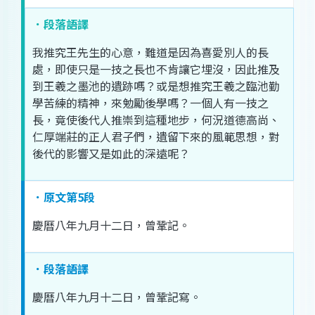
．段落語譯
我
推究
王
先生
的
心意
，
難道
是
因為
喜愛
別人
的
長
處
，
即使
只是
一技之長
也
不肯
讓
它
埋沒
，
因此
推及
到
王羲之
墨
池
的
遺跡
嗎
？
或是
想
推究
王羲之
臨池
勤
學
苦練
的
精神
，
來
勉勵
後學
嗎
？
一個
人
有
一技之
長
，
竟
使
後代
人
推崇
到
這
種地
步
，
何況
道德
高尚
、
仁厚
端莊
的
正人君子
們
，
遺留
下來
的
風範
思
想
，
對
後代
的
影響
又是
如此
的
深遠
呢
？
．原文第5段
慶曆
八
年
九
月
十
二
日
，
曾鞏
記
。
．段落語譯
慶曆
八
年
九
月
十
二
日
，
曾鞏
記
寫
。