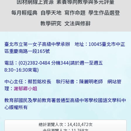
因材網線上資源
素養導向教學與多元評量
每月輕經典
自學天地
寫作命題
學生作品選登
教學研究
文法與修辭
臺北市立第一女子高級中學承辦 地址：10045臺北市中正
區重慶南路一段165號
電話：(02)2382-0484 分機344(請於週一至週五
8:30~16:30來電)
中心主任：蔡哲銘校長 執行秘書：陳麗明老師 網站管
理：
謝郁卿小姐
教育部國民及學前教育署普通型高級中等學校國語文學科中
心版權所有
總計瀏覽人次：
14,410,472
次
今日瀏覽人次：
11,768
次