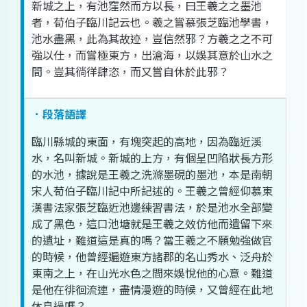
新
城
之
上
，
有
池
窪然
而
方
以
長
，
曰
王羲之
之
墨
池
者
，
荀
伯子
臨
川
記
云
也
。
羲
之
嘗
慕
張芝
臨池學書
，
池
水
盡
黑
，
此
為
其
故
迹，
豈
信然
邪
？
方
羲
之
之
不可
強
以
仕
，
而
嘗
極
東方
，
出
滄海
，
以
娛
其
意
於
山水
之
間
。
豈
其
徜徉
肆
恣
，
而
又
嘗
自
休
於
此
邪
？
．段落語譯
臨
川
縣城
的
東面
，
有
塊
突起
的
高地
，
因為
臨近
溪
水
，
名
叫
新
城
。
新
城
的
上方
，
有
個
呈
凹陷
狀
長方形
的
水池
，
據說
是
王羲之
洗滌
墨
硯
的
墨
池
，
本是
南朝
宋
人
荀
伯子
臨
川
記
中
所
記述
的
。
王羲之
曾經
仰慕
東
漢
書法家
張芝
臨近
池
邊
練習
書法
，
於是
池
水
全部
變
成
了
黑色
，
這
口
池塘
就是
王羲之
效
仿
他
而
遺留
下來
的
遺址
，
難道
這
是
真
的
嗎
？
當
王羲之
不願
勉強
做官
的
時候
，
他
曾經
遍
遊
東方
諸
郡
的
名山
秀
水
、
泛舟
於
東南
之
上
，
在
山光水色
之
間
來
娛悅
他
的
心意
。
難道
是
他
在
徘徊
流連
，
盡情
漫遊
的
時候
，
又
曾經
在
此地
休息
過
嗎
？