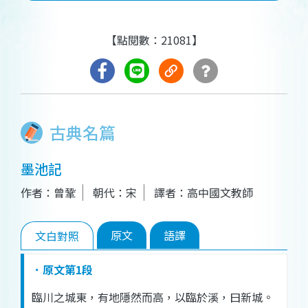
【點閱數：21081】
古典名篇
墨池記
作者：曾鞏
朝代：宋
譯者：高中國文教師
原文
語譯
文白對照
．原文第1段
臨
川
之
城
東
，
有
地
隱然
而
高
，
以
臨
於
溪
，
曰
新
城
。