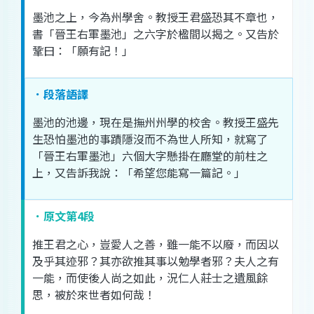
墨
池
之
上
，
今
為
州學
舍
。
教授
王
君
盛
恐
其
不
章
也
，
書
「
晉
王右軍
墨
池
」
之
六
字
於
楹
間
以
揭
之
。
又
告
於
鞏
曰
：「
願
有
記
！」
．段落語譯
墨
池
的
池
邊
，
現在
是
撫
州
州學
的
校舍
。
教授
王
盛
先
生
恐怕
墨
池
的
事蹟
隱沒
而
不為
世人
所知
，
就
寫
了
「
晉
王右軍
墨
池
」
六
個
大字
懸掛
在
廳堂
的
前
柱
之
上
，
又
告訴
我
說
：「
希望
您
能
寫
一
篇
記
。」
．原文第4段
推
王
君
之
心
，
豈
愛人
之
善
，
雖
一
能不
以
廢
，
而
因
以
及
乎
其
迹
邪
？
其
亦
欲
推
其
事
以
勉
學者
邪
？
夫人
之
有
一
能
，
而
使
後人
尚
之
如此
，
況
仁人
莊
士
之
遺風餘
思
，
被
於
來世
者
如何
哉
！