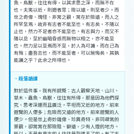
魚
、
鳥獸
，
往往
有得
，
以
其
求
思
之
深
，
而
無不
在
也
。
夫
夷
以
近
，
則
遊
者
眾
；
險
以
遠
，
則
至
者
少
。
而
世
之
奇偉
、
瑰怪
、
非常
之
觀
，
常在
於
險
遠
，
而
人
之
所
罕
至
焉
，
故
非
有
志
者
不能
至
也
。
有
志
矣
，
不
隨
以
止
也
，
然
力
不足
者
亦
不能
至
也
。
有
志
與
力
，
而
又
不
隨
以
怠
，
至於
幽暗
昏
惑
而
無
物
以
相
之
，
亦
不能
至
也
。
然
力
足以
至
焉
而
不
至
，
於
人為
可
譏
，
而
在
己
為
有
悔
；
盡
吾
志
也
，
而
不能
至
者
，
可以
無悔
矣
，
其
孰
能
譏
之
乎
？
此
余
之
所得
也
。
．段落語譯
對於
這
件
事
，
我
有
所
感慨
：
古人
觀察
天地
、
山川
、
草木
、
蟲魚
、
鳥獸
，
往往
有
所得
，
那是
因為
他們
探
究
、
思考
深邃
而且
廣泛
。
平坦
而
又
近
的
地方
，
前來
遊覽
的
人
便
多
；
危險
而
又
遠
的
地方
，
前來
遊覽
的
人
便
少
。
但是
世上
奇妙
雄偉
、
珍異
奇特
、
非同尋常
的
景觀
，
卻
常常
在
那
險阻
、
僻遠
，
少有
人
煙
的
地方
。
所以
，
不是
有意
志
的
人
往往
是
到達
不了
的
。
有了
志