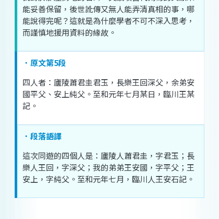
能
妥善
保留
，
後世
訛傳
又
無
人
能
弄
清真
相
的
事
，
哪
能
說
得
完
呢
？
這
就是
為什麼
學者
不可不
深入
思考
，
而
謹慎
地
援用
資料
的
緣故
。
．原文第5段
四
人
者
：
廬
陵
蕭
君
圭
君
玉
，
長樂
王
回
深
父
，
余
弟
安
國
平
父
、
安上
純
父
。
至和
元年
七月
某日
，
臨
川
王
某
記
。
．段落語譯
這次
同
遊
的
四
個人
是
：
廬
陵
人
蕭
君
圭
，
字
君
玉
；
長
樂
人
王
回
，
字
深
父
；
我
的
弟弟
王
安
國
，
字
平
父
；
王
安上
，
字
純
父
。
至和
元年
七月
，
臨
川
人
王安石
記
。