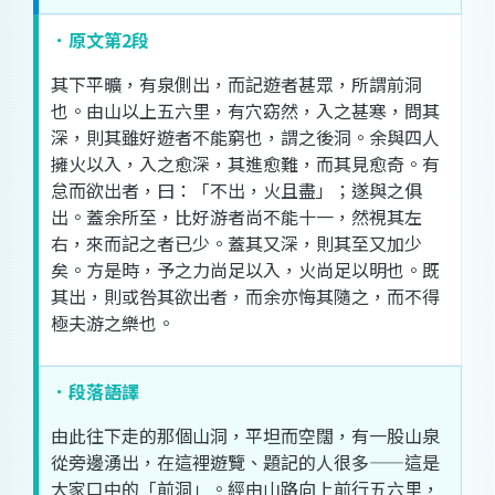
．原文第2段
其
下平
曠
，
有
泉
側
出
，
而
記
遊
者
甚
眾
，
所謂
前
洞
也
。
由
山
以上
五
六
里
，
有
穴
窈
然
，
入
之
甚
寒
，
問
其
深
，
則
其
雖
好
遊
者
不能
窮
也
，
謂
之後
洞
。
余
與
四
人
擁
火
以
入
，
入
之
愈
深
，
其
進
愈
難
，
而
其
見
愈
奇
。
有
怠
而
欲
出
者
，
曰
：「
不出
，
火
且
盡
」；
遂
與
之
俱
出
。
蓋
余
所
至
，
比
好
游
者
尚
不能
十
一
，
然
視
其
左
右
，
來
而
記
之
者
已
少
。
蓋
其
又
深
，
則
其
至
又
加
少
矣
。
方
是時
，
予
之
力
尚
足以
入
，
火
尚
足以
明
也
。
既
其
出
，
則
或
咎
其
欲
出
者
，
而
余
亦
悔
其
隨
之
，
而
不得
極
夫
游
之
樂
也
。
．段落語譯
由此
往
下走
的
那個
山洞
，
平坦
而
空闊
，
有
一股
山泉
從
旁邊
湧出
，
在
這裡
遊覽
、
題
記
的
人
很
多
——
這
是
大家
口
中的
「
前
洞
」。
經由
山
路
向上
前行
五
六
里
，