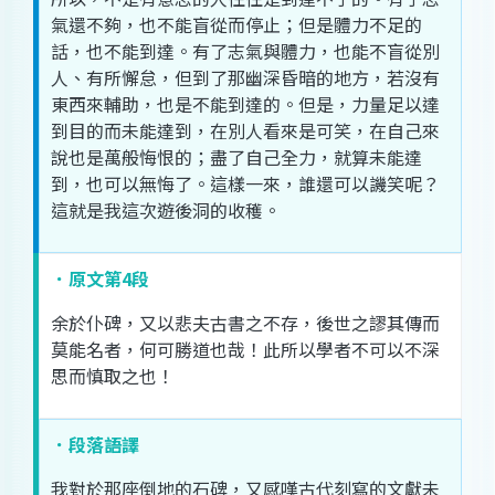
氣
還
不夠
，
也
不能
盲從
而
停止
；
但是
體力
不足
的
話
，
也
不能
到達
。
有了
志氣
與
體力
，
也
能不
盲從
別
人
、
有
所
懈怠
，
但
到
了
那
幽深
昏暗
的
地方
，
若
沒有
東西
來
輔助
，
也是
不能
到達
的
。
但是
，
力量
足以
達
到
目的
而
未
能
達到
，
在
別人
看
來
是
可笑
，
在
自己
來
說
也是
萬般
悔恨
的
；
盡
了
自己
全力
，
就算
未
能
達
到
，
也可
以
無悔
了
。
這樣
一來
，
誰
還可以
譏笑
呢
？
這
就是
我
這次
遊
後
洞
的
收穫
。
．原文第4段
余
於
仆
碑
，
又
以
悲
夫
古書
之
不存
，
後世
之
謬
其
傳
而
莫
能名
者
，
何
可
勝
道
也
哉
！
此
所以
學者
不可以
不深
思
而
慎
取
之
也
！
．段落語譯
我
對於
那
座
倒地
的
石碑
，
又
感嘆
古代
刻
寫
的
文獻
未