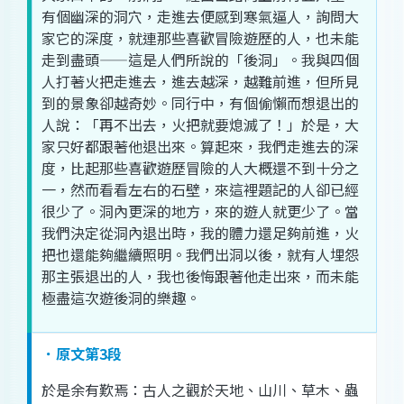
有
個
幽深
的
洞穴
，
走進
去
便
感
到
寒氣逼人
，
詢問
大
家
它
的
深度
，
就
連
那些
喜歡
冒險
遊歷
的
人
，
也
未
能
走
到
盡頭
——
這
是
人們
所
說
的
「
後
洞
」。
我
與
四
個
人
打著
火把
走進
去
，
進去
越
深
，
越
難
前進
，
但
所見
到
的
景象
卻
越
奇妙
。
同行
中
，
有
個
偷懶
而
想
退出
的
人
說
：「
再不
出去
，
火把
就要
熄滅
了
！」
於是
，
大
家
只好
都
跟著
他
退出
來
。
算起來
，
我們
走進
去
的
深
度
，
比
起
那些
喜歡
遊歷
冒險
的
人大
概
還
不到
十分
之
一
，
然而
看看
左右
的
石壁
，
來
這裡
題
記
的
人
卻
已經
很
少
了
。
洞
內
更深
的
地方
，
來的
遊人
就
更
少
了
。
當
我們
決定
從
洞
內
退出
時
，
我
的
體力
還
足夠
前進
，
火
把
也
還
能夠
繼續
照明
。
我們
出
洞
以後
，
就
有人
埋怨
那
主張
退出
的
人
，
我
也
後悔
跟著
他
走
出來
，
而
未
能
極
盡
這次
遊
後
洞
的
樂趣
。
．原文第3段
於是
余
有
歎
焉
：
古人
之
觀
於
天地
、
山川
、
草木
、
蟲