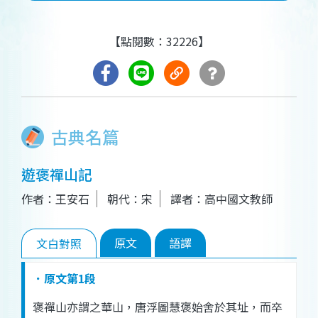
【點閱數：32226】
古典名篇
遊褒禪山記
作者：王安石
朝代：宋
譯者：高中國文教師
原文
語譯
文白對照
．原文第1段
褒
禪
山
亦
謂
之
華山
，
唐
浮圖
慧
褒
始
舍
於
其
址
，
而
卒