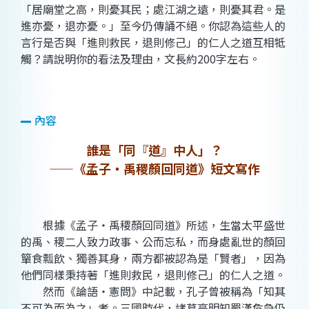
「居廟堂之高，則憂其民；處江湖之遠，則憂其君。是
進亦憂，退亦憂。」至今仍傳誦不絕。你認為這些人的
言行是否與「進則救民，退則修己」的仁人之道互相牴
觸？請說明你的看法及理由，文長約200字左右。
內容
誰是「同『道』中人」？
——《孟子‧禹稷顏回同道》短文寫作
根據《孟子‧禹稷顏回同道》所述，生當太平盛世
的禹、稷二人致力政事、公而忘私，而身處亂世的顏回
簞食瓢飲、獨善其身，兩方都被認為是「賢者」，因為
他們同樣秉持著「進則救民，退則修己」的仁人之道。
然而《論語‧憲問》中記載，孔子曾被稱為「知其
不可為而為之」者。三國時代，諸葛亮明知蜀漢危急仍