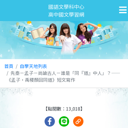
國語文學科中心
高中國文學習網
首頁
自學天地列表
先秦－孟子－尚論古人－誰是「同『道』中人」？——
《孟子‧禹稷顏回同道》短文寫作
【點閱數：13,018】