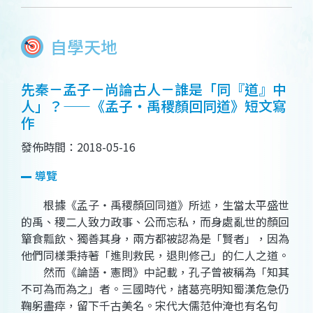
自學天地
先秦－孟子－尚論古人－誰是「同『道』中
人」？——《孟子‧禹稷顏回同道》短文寫
作
發佈時間：2018-05-16
導覽
根據《孟子‧禹稷顏回同道》所述，生當太平盛世
的禹、稷二人致力政事、公而忘私，而身處亂世的顏回
簞食瓢飲、獨善其身，兩方都被認為是「賢者」，因為
他們同樣秉持著「進則救民，退則修己」的仁人之道。
然而《論語‧憲問》中記載，孔子曾被稱為「知其
不可為而為之」者。三國時代，諸葛亮明知蜀漢危急仍
鞠躬盡瘁，留下千古美名。宋代大儒范仲淹也有名句