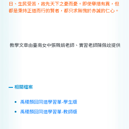
日、生民受苦，故先天下之憂而憂。即使舉措有異，但
都是秉持正道而行的賢者，都只求無愧於赤誠的仁心。
教學文章由臺南女中張珮娟老師、實習老師陳佩㞶提供
相關檔案
禹稷顏回同道學習單-學生版
禹稷顏回同道學習單-教師版