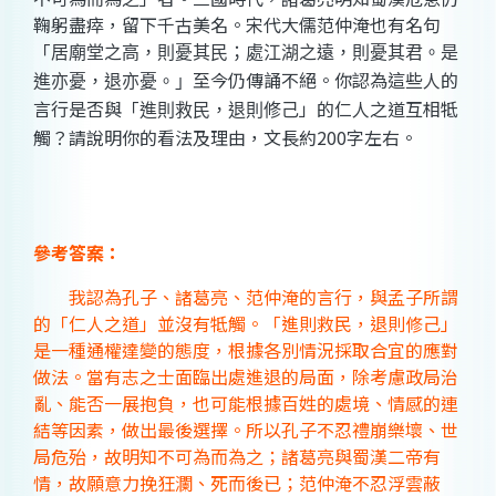
鞠躬盡瘁，留下千古美名。宋代大儒范仲淹也有名句
「
居廟堂之高，則憂其民；處江湖之遠，則憂其君。是
至今仍傳誦不絕。你認為這些人的
進亦憂，退亦憂。」
言行是否與「
」的仁人之道互相牴
進則救民，退則修己
觸？請說明你的看法及理由，文長約200字左右。
參考答案：
我認為孔子、諸葛亮、范仲淹的言行，與孟子所謂
的「仁人之道」並沒有牴觸。「進則救民，退則修己」
是一種通權達變的態度，根據各別情況採取合宜的應對
做法。當有志之士面臨出處進退的局面，除考慮政局治
亂、能否一展抱負，也可能根據百姓的處境、情感的連
結等因素，做出最後選擇。所以孔子不忍禮崩樂壞、世
局危殆，故明知不可為而為之；諸葛亮與蜀漢二帝有
情，故願意力挽狂瀾、死而後已；范仲淹不忍浮雲蔽