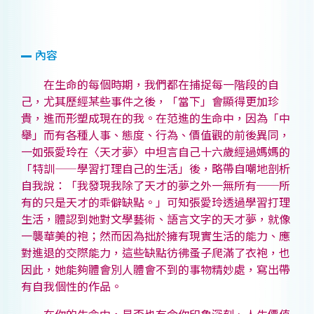
內容
在生命的每個時期，我們都在捕捉每一階段的自
己，尤其歷經某些事件之後，「當下」會顯得更加珍
貴，進而形塑成現在的我。在范進的生命中，因為「中
舉」而有各種人事、態度、行為、價值觀的前後異同，
一如張愛玲在〈天才夢〉中坦言自己十六歲經過媽媽的
「特訓——學習打理自己的生活」後，略帶自嘲地剖析
自我說：「我發現我除了天才的夢之外一無所有──所
有的只是天才的乖僻缺點。」可知張愛玲透過學習打理
生活，體認到她對文學藝術、語言文字的天才夢，就像
一襲華美的袍；然而因為拙於擁有現實生活的能力、應
對進退的交際能力，這些缺點彷彿蚤子爬滿了衣袍，也
因此，她能夠體會別人體會不到的事物精妙處，寫出帶
有自我個性的作品。