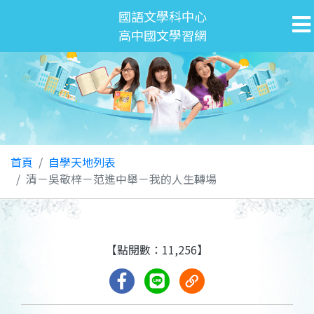
國語文學科中心
高中國文學習網
首頁
自學天地列表
清－吳敬梓－范進中舉－我的人生轉場
【點閱數：11,256】