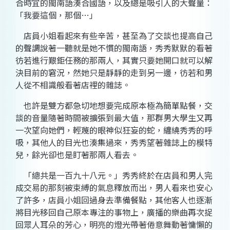
合時宜的閩南語湊合國語，以及總是吸引人的大聲量：
「我要這個，那個
…
」
店員小姐看起來有些辛苦，甚至為了交談也提高自己
的聲調說著一聽就是她不慣的閩南語，秀秀默默的看著
彷若進行艱鉅任務的那兩人，其實只要她開口就可以解
決目前的窘況，然她只是靜靜的走到另一邊，彷若和男
人從不相識般看著店裡的雜誌。
也許是雙方都急切地想要完成原本極為簡單點餐，交
談的音量隨著時間被擴張到最大值，那群男大學生又再
一次望向她們，輕蔑的眼神似狂妄的蛇，纏繞秀秀的呼
吸，其他人的目光也湊集過來，秀秀望著雜誌上的模特
兒，餘光卻也是盯著那兩人看去。
「總共是一百九十八元。」秀秀終於在店員和男人完
成交易的那刻被束縛的氣息釋放而出，男人看來也安心
了許多
，店員小姐回過身去準備餐點，其他客人也逐漸
將目光移回自己原本專注的事物上，廣播的樂曲再次捉
回眾人耳朵的芳心，明亮的燈光帶著倦意舞動著慵懶的