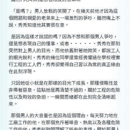
「是嗎？」男人放鬆的笑開了，在幾天前他才因為這
個問題和親愛的老弟來上一場激烈的爭吵，雖然嘴上不
說，秀秀知道他其實很在意。
是因為這樣才說謊的嗎？因為不想和那個男人爭吵，
還是想表現自己的懂事，或者
‧‧‧‧‧‧
秀秀在那刻
突然對上男人的目光，而他依舊對著她微笑，都說工人
的眼光銳利，秀秀的幾位同學還曾經畏懼過在學校裡實
行工程的工人們，秀秀卻覺得自己習以為常的真正緣由
在此刻浮現。
只因她從小就是在那樣的目光下成長，那種侵略性並
非帶著惡意，這點她是再清楚不過的，關於工程的危險
性以及時效的急迫，一瞬間思緒都在此刻完全清晰起
來。
那個男人的大音量也是因為這個理由，每天努力地在
工廠工作的他，在那個充斥著噪音、熱氣以及各種危險
工作的他，秀秀剎時間理解了所有的事情，關於那男人