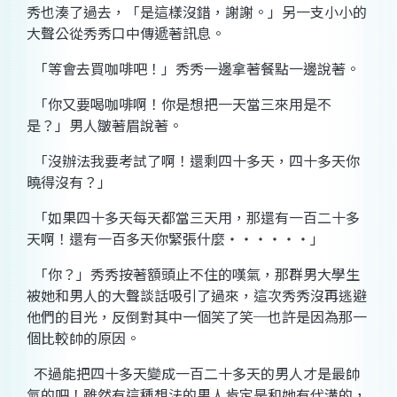
秀也湊了過去，「是這樣沒錯，謝謝。」另一支小小的
大聲公從秀秀口中傳遞著訊息。
「等會去買咖啡吧！」秀秀一邊拿著餐點一邊說著。
「你又要喝咖啡啊！你是想把一天當三來用是不
是？」男人皺著眉說著。
「沒辦法我要考試了啊！還剩四十多天，四十多天你
曉得沒有？」
「如果四十多天每天都當三天用，那還有一百二十多
天啊！還有一百多天你緊張什麼
‧‧‧‧‧‧
」
「你？」秀秀按著額頭止不住的嘆氣，那群男大學生
被她和男人的大聲談話吸引了過來，這次秀秀沒再逃避
他們的目光，反倒對其中一個笑了笑
─
也許是因為那一
個比較帥的原因。
不過能把四十多天變成一百二十多天的男人才是最帥
氣的吧！雖然有這種想法的男人肯定是和她有代溝的，