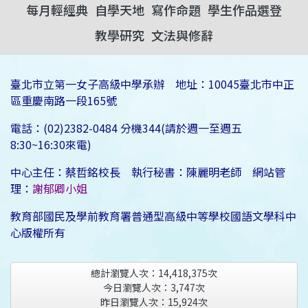
每月輕經典
自學天地
寫作命題
學生作品選登
教學研究
文法與修辭
臺北市立第一女子高級中學承辦 地址：10045臺北市中正
區重慶南路一段165號
電話：(02)2382-0484 分機344(請於週一至週五
8:30~16:30來電)
中心主任：蔡哲銘校長 執行秘書：陳麗明老師 網站管
理：
謝郁卿小姐
教育部國民及學前教育署普通型高級中等學校國語文學科中
心版權所有
總計瀏覽人次：
14,418,375
次
今日瀏覽人次：
3,747
次
昨日瀏覽人次：
15,924
次