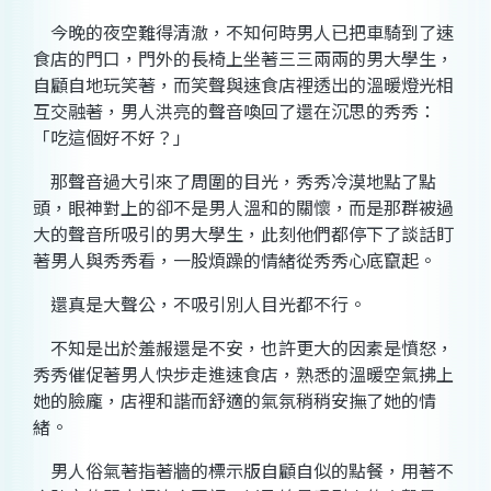
今晚的夜空難得清澈，不知何時男人已把車騎到了速
食店的門口，門外的長椅上坐著三三兩兩的男大學生，
自顧自地玩笑著，而笑聲與速食店裡透出的溫暖燈光相
互交融著，男人洪亮的聲音喚回了還在沉思的秀秀：
「吃這個好不好？」
那聲音過大引來了周圍的目光，秀秀冷漠地點了點
頭，眼神對上的卻不是男人溫和的關懷，而是那群被過
大的聲音所吸引的男大學生，此刻他們都停下了談話盯
著男人與秀秀看，一股煩躁的情緒從秀秀心底竄起。
還真是大聲公，不吸引別人目光都不行。
不知是出於羞赧還是不安，也許更大的因素是憤怒，
秀秀催促著男人快步走進速食店，熟悉的溫暖空氣拂上
她的臉龐，店裡和諧而舒適的氣氛稍稍安撫了她的情
緒。
男人俗氣著指著牆的標示版自顧自似的點餐，用著不