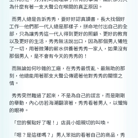
為什麼有著一支大聲公在喉間的真正原因。
而男人總是告訴秀秀，要好好認真讀書，長大找個好
工作
─
他們那一代人總是那樣子，拼命地付出自己的全
部，只為讓秀秀這一代人得到更好的照顧、更好的教育
以及更好的生活，秀秀無法說出口，因為那個男人犧牲
了一切，用著微薄的薪水供養著秀秀一家人，如果沒有
那個男人，是不會有今天的秀秀的！
而無論如何吵雜的工廠，在秀秀最慌亂、最無助的那
刻，他總能用著那支大聲公傳遞著他對秀秀的關懷之
情。
秀秀突然難過了起來，不是為自己的謊言，而是剛剛
的舉動，內心彷若海潮翻滾著，秀秀看著男人，以懺悔
的眼神。
「您的餐點好了喔！」店員小姐親切的叫喚。
「嗯？是這樣嗎？」男人笨拙的看著自己的商品，秀