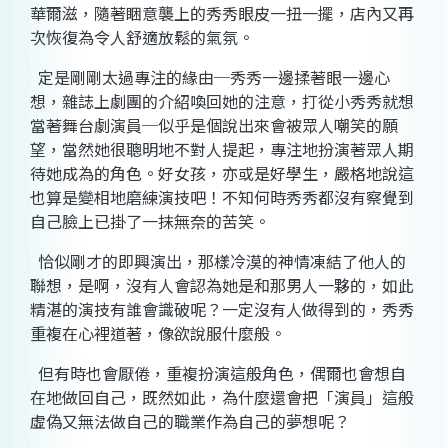
華爾滋，隨著睏意襲上的秀秀眼皮一扭一擺，店內又再
次恢復為令人舒適放鬆的氣氛。
定是剛剛太過專注的緣由
─
秀秀一邊揉著眼一邊心
想，雜誌上劇團的介紹喚回她的注意，打從小秀秀就想
當著舞台劇演員
─
似乎是個說出來會被眾人嘲笑的願
望，當然她很聰明地不對人提起，專注地扮演著眾人期
待她成為的角色。好女孩，亦或是好學生，嚴格地說這
也算是變相地磨練演技吧！不知何時秀秀都沒有察覺到
自己臉上已掛了一抹無奈的苦笑。
恰似剛才的即興演出，那樣冷漠的神情凍結了他人的
聯想，是啊，沒有人會認為她是和那男人一夥的，如此
精湛的演技有誰會識破呢？一定沒有人做得到的，秀秀
重複在心裡道著，像欲說服什麼般。
但有時也會厭倦，重複扮演這般角色，偶爾也會想自
在地做回自己，既然如此，為什麼還會把「演員」這般
虛偽又無法做自己的職業作為自己的夢想呢？