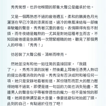
秀秀常想，也許他喉間的那隻大聲公是繼承於他。
又是一個再熟悉不過的疲倦週五，柔和的鵝黃色月光
灑落在早已冷清的漆黑街道，過冷的寒風凍結每一部機
車駛離的聲音，秀秀著沉重的書包，表情顯得有些不耐
煩，而冬夜總是難熬的
─
尤其是對她這種考生而言，不
知因疲倦還是急躁再一次閉緊眼睛的她，聽見了那個男
人的呼喚：「秀秀！」
彷若裝了大聲公般，清晰而嘹亮。
然她並沒有和他一如往常的直接回家，「我餓
了。」，秀秀冷漠的說著，然後戴上耳機任憑男人熱切
的提出各種消夜的內容。秀秀沒有否決或附和著任何一
項，她只是安靜地看著街道，某份隱形而巨大的壓力壓
得她喘不過氣，即便是連一句話的力氣也消失殆盡，耳
邊男人的聲音似乎帶著穿透性的魔力
─
但不是愉悅的那
種，她將音樂調至最大音量，像要逃避似地抬起了頭，
此刻的自己，有點過於任性了吧！