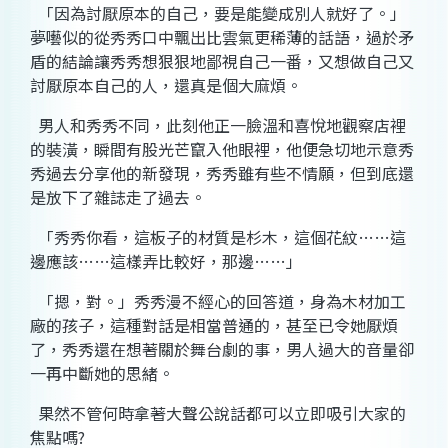
「因為討厭原本的自己，要是能變成別人就好了。」
夢囈似的從秀秀口中飄出比雲氣更稀薄的話語，過於矛
盾的結論讓秀秀想狠狠地鄙視自己一番，又想做自己又
討厭原本自己的人，還真是個大麻煩。
男人和秀秀不同，此刻他正一臉溫和喜悅地觀察店裡
的裝潢，瞬間有股光芒竄入他眼裡，他便急切地示意秀
秀過去分享他的新發現，秀秀雖有些不情願，但到底還
是放下了雜誌走了過去。
「秀秀你看，這板子的材質是杉木，這個花紋
……
這
邊應該
……
這樣弄比較好，那邊
……
」
「摁，對。」秀秀漫不經心的回答道，身為木材加工
廠的孩子，這種對話是相當普通的，甚至已令她厭煩
了，秀秀還在想著關於舞台劇的事，男人過大的音量卻
一再中斷她的思緒。
果然不管何時拿著大聲公說話都可以立即吸引大家的
焦點嗎
?