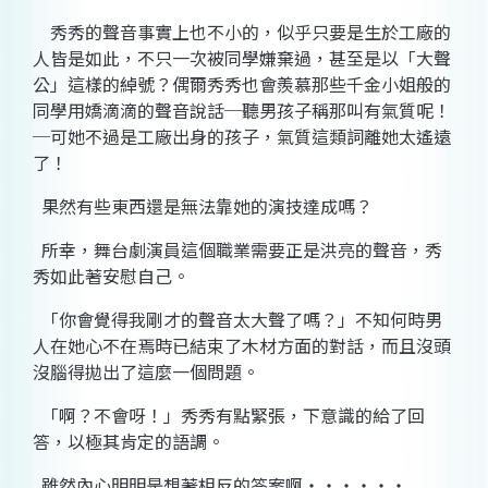
秀秀的聲音事實上也不小的，似乎只要是生於工廠的
人皆是如此，不只一次被同學嫌棄過，甚至是以「大聲
公」這樣的綽號？偶爾秀秀也會羨慕那些千金小姐般的
同學用嬌滴滴的聲音說話
─
聽男孩子稱那叫有氣質呢！
─
可她不過是工廠出身的孩子，氣質這類詞離她太遙遠
了！
果然有些東西還是無法靠她的演技達成嗎？
所幸，舞台劇演員這個職業需要正是洪亮的聲音，秀
秀如此著安慰自己。
「你會覺得我剛才的聲音太大聲了嗎？」不知何時男
人在她心不在焉時已結束了木材方面的對話，而且沒頭
沒腦得拋出了這麼一個問題。
「啊？不會呀！」秀秀有點緊張，下意識的給了回
答，以極其肯定的語調。
雖然內心明明是想著相反的答案啊
‧‧‧‧‧‧