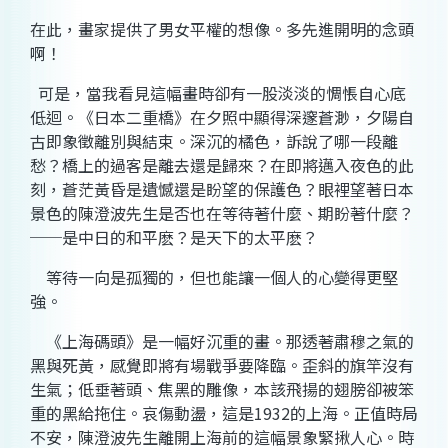
在此，畫家提供了男女平權的想像。多先進開明的念頭
啊！
可是，當我看見這幅畫時卻有一股淡淡的惆悵自心底
低迴。《日本二重橋》在夕照中顯得深邃蒼渺，夕陽自
古即象徵離別與結束。深沉的橘色，訴說了哪一段離
愁？橋上的過客是離去還是歸來？在即將邁入夜色的此
刻，蒼茫黃昏是遺憾還是盼望的保護色？眼裡望著日本
景色的陳澄波先生是否也在等待著什麼、期盼著什麼？
──是中日的和平麽？是天下的太平麽？
等待一向是孤獨的，但也能讓一個人的心變得更堅
強。
《上海碼頭》是一幅好沉重的畫。那透著肅穆之氣的
黑與死黃，感覺即將有場戰爭要降臨。歪斜的旗竿沒有
生氣
；
低垂著頭、焦黑的雕像，本該飛揚的翅膀卻被笨
重的黑給拖住。哀傷動盪，這是
1932
的上海。正值時局
不安，陳澄波先生離開上海前的這幅景象緊揪人心。時