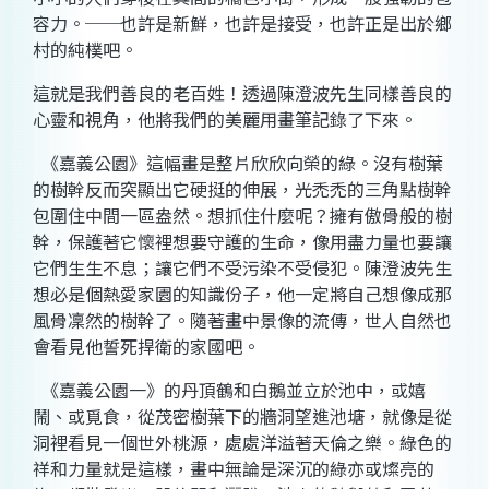
容力。──也許是新鮮，也許是接受，也許正是出於鄉
村的純樸吧。
這就是我們善良的老百姓！透過
陳澄波
先生同樣善良的
心靈和視角，他將我們的美麗用畫筆記錄了下來。
《嘉義公園》這幅畫是整片欣欣向榮的綠。沒有樹葉
的樹幹反而突顯出它硬挺的伸展，光禿禿的三角點樹幹
包圍住中間一區盎然。想抓住什麼呢？擁有傲骨般的樹
幹，保護著它懷裡想要守護的生命，像用盡力量也要讓
它們生生不息；讓它們不受污染不受侵犯。陳澄波先生
想必是個熱愛家園的知識份子，他一定將自己想像成那
風骨凜然的樹幹了。隨著畫中景像的流傳，世人自然也
會看見他誓死捍衛的家國吧。
《嘉義公園一》的丹頂鶴和白鵝並立於池中，或嬉
鬧、或覓食，從茂密樹葉下的牆洞望進池塘，就像是從
洞裡看見一個世外桃源，處處洋溢著天倫之樂。綠色的
祥和力量就是這樣，畫中無論是深沉的綠亦或燦亮的