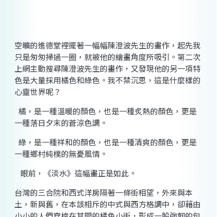
空曠的進德堂裡擺著一幅幅
陳澄波
先生的畫作，起先我
只是匆匆掃過一圈，就被他的繪畫角度所吸引。第二次
上網主動搜尋
陳澄波
先生的畫作，又發現他的另一項特
色是大量採用橘色和綠色。我不禁沉思，這是什麼樣的
心靈世界
呢？
橘，是一種溫暖的顏色，也是一種炙熱的顏色，更是
一種落日夕末的蒼涼色調。
綠，是一種祥和的顏色，也是一種清爽的顏色，更是
一種鄉村純樸的無憂風情。
眼前，《淡水》這幅畫正是如此。
台灣的三合院和西式洋房隔著一條街相望，外來與本
土，新與舊，在本該相斥的中式與西方格調中，卻藉由
小小的人們穿梭在其間的橘色小街，形成一股強韌的包