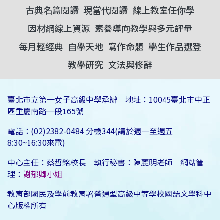
古典名篇閱讀
現當代閱讀
線上教室任你學
因材網線上資源
素養導向教學與多元評量
每月輕經典
自學天地
寫作命題
學生作品選登
教學研究
文法與修辭
臺北市立第一女子高級中學承辦 地址：10045臺北市中正
區重慶南路一段165號
電話：(02)2382-0484 分機344(請於週一至週五
8:30~16:30來電)
中心主任：蔡哲銘校長 執行秘書：陳麗明老師 網站管
理：
謝郁卿小姐
教育部國民及學前教育署普通型高級中等學校國語文學科中
心版權所有