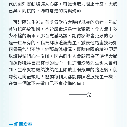
代的劇烈變動總讓人心痛，可誰也無力阻止什麼，大勢
已矣，對抗的下場時常是殉情與殉節。
可是陳先生卻是有勇氣對抗大時代風雲的勇者，熱愛
藝術也熱愛祖國，不管最後遭遇什麼變數，令人流下多
少不捨的淚水，那顆充滿熱誠、期待家鄉會更好的心，
是一世罕有的。我崇拜陳澄波先生，撇去他繪畫技巧如
何優異傑出不說，他那蒼涼雄渾、憂時傷國的精神便足
以讓後輩們心生敬佩。因為鮮少人會願意為了時代大局
而選擇犧牲自己寶貴的性命，也許陳澄波先生也未曾料
到，生命就在毅然決然踏上如戰士般艱辛的路途後，便
匆匆走向盡頭吧！但願每個人都能像陳澄波先生一樣，
在每一個當下去做自己不會後悔的事！
────完
相關檔案