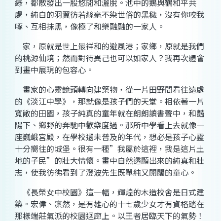
綠，都散發出一股悠閒和灑脫。池中的鵝與鶴和平共
處，純白的羽翼彷若絲毫不染世俗的黑穢，沒有你咬我
啄、互相抹黑，像極了和樂融融的一家人。
家，原就是世上最祥和的避風港；家鄉，原就是我們
的桃源仙境；然而對待異己也可以如家人？我再次體會
到畫中展現的包容心。
畫家的心靈鏡頭轉向建築物，從一片田野間看往遠處
的《淡江中學》，那就像是孩子們的天堂。相依著一片
寬敞的田園，孩子純真的童年就在朗朗讀書聲中，和豔
陽下、鄉野的奔馳中歡樂度過。那所中學看上去就像一
座巍峨宮殿，在學校還未普及的年代，想必是孩子心靈
十分嚮往的城堡。很有一種
”
我屬於這裡，我是這片土
地的子民
”
的壯大情懷。畫中自然透顯出來的純真和壯
志，使我彷彿看到了澄波先生既單純又開闊的童心。
《長榮女中校園》這一幅，輝煌的木造校舍是日式建
築。宏偉、凜然，是有雄心的十七歲少女才有資格踏在
那樣端莊氣派的校園迴廊上。以王者居臨天下的氣勢！