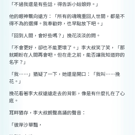
「不過我還是有些話，得告訴小姑娘妳。」
他的眼神飄向遠方：「所有的魂魄重回人世間，都是不
得不為的選擇。我奉勸妳，也早點放下吧。」
「回到人間，會好些嗎？」挽花淡淡的問。
「不會更好，卻也不能更壞了。」李大叔笑了笑，「那
就期盼在人間再會吧。但在走之前，能否讓我知道妳的
名字？」
「我……」猶疑了一下，她還是開口：「我叫……挽
花。」
挽花看著李大叔遠遠走去的背影，像是有什麼扎在了心
底。
耳畔猶存，李大叔朗聲高誦的聲音：
「彼岸沙華豔，