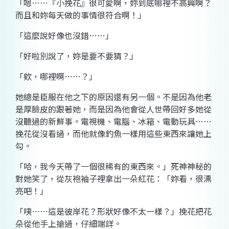
「嗯……『小挽花』很可愛啊，妳到底哪裡不高興啊？
而且和妳每天做的事情很符合啊！」
「這麼說好像也沒錯……」
「好啦別說了，妳是要不要猜？」
「欸，哪裡啊……？」
她總是臣服在他之下的原因還有另一個。不是因為他老
是厚臉皮的跟著她，而是因為他會從人世帶回好多她從
沒聽過的新鮮事。電視機、電腦、冰箱、電動玩具……
挽花從沒看過，而他就像釣魚一樣用這些東西來讓她上
勾。
「哈，我今天帶了一個很稀有的東西來。」死神神秘的
對她笑了，從灰袍袖子裡拿出一朵紅花：「妳看，很漂
亮吧！」
「咦……這是彼岸花？形狀好像不太一樣？」挽花把花
朵從他手上搶過，仔細端詳。