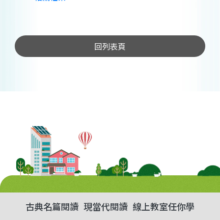
回列表頁
古典名篇閱讀
現當代閱讀
線上教室任你學