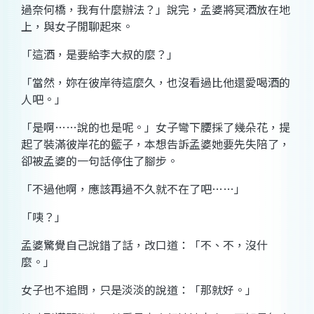
過奈何橋，我有什麼辦法？」說完，孟婆將冥酒放在地
上，與女子閒聊起來。
「這酒，是要給李大叔的麼？」
「當然，妳在彼岸待這麼久，也沒看過比他還愛喝酒的
人吧。」
「是啊……說的也是呢。」女子彎下腰採了幾朵花，提
起了裝滿彼岸花的籃子，本想告訴孟婆她要先失陪了，
卻被孟婆的一句話停住了腳步。
「不過他啊，應該再過不久就不在了吧……」
「咦？」
孟婆驚覺自己說錯了話，改口道：「不、不，沒什
麼。」
女子也不追問，只是淡淡的說道：「那就好。」