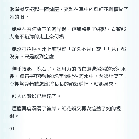
當岸邊又捲起一陣煙塵，夾雜在其中的鮮紅花瓣模糊了
她的眼。
她坐在奈何橋下的河岸邊，蹲著將身子蜷起，看著那
人毫不猶豫的走上奈何橋。
她沒打招呼。連上前說聲「好久不見」或「再見」都
沒有。只是感到空虛。
伸手拾起一塊石子，她用力的將它拋進滔滔的冥河水
裡，讓石子帶著她的名字消逝在河水中。然後她笑了，
心裡盤算著該怎麼將長長的頭髮剪掉，站起身來。
那人的背影已經遠了。
煙塵再度瀰漫了彼岸，紅花瓣又再次遮蓋了她的視
線。
01