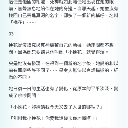
這便是他倆的相遇。死神就如此隨便地出現在她的眼
前，無聲無息地陪伴在她的身邊。自那天起，她並沒有
找回自己丟進冥河的名字，卻多了一個新的稱呼，名叫
「挽花」……
03
挽花從沒追究過死神纏著自己的動機，她連問都不想
問，因為她只要聽見他叫她「小挽花」就覺得煩。
只是她沒有發現，在得到一個新的名字後，她變的和以
前有那麼些許不同了……是令人無法以言語描述的，細
微的不同。
她日復一日的生活也有了變化，從原本的平平淡淡，變
成了吵吵鬧鬧。
「小挽花，妳猜猜我今天又去了人世的哪裡？」
「別叫我小挽花！你要我說幾次你才懂啊！」