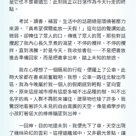
是它也不曾被遺忘：此刻我正以日落作為今天行走的終
點。
考試、讀書、補習，生活中的話題總是環繞著壓力
來源。「真希望偶爾能放一天假！」這句話的聲調如此
微弱，卻掩住了眾人的口，傳進了眾人的耳，那些對話
攪起了我內心長久烹煮的渴望，不停的攪拌、不停的攪
拌，直到沸騰。於是今天，我收拾書包
──
不是把書放
進去準備回家，而是把書拿出來，踏上未知的旅途。
我在心裡想了一個簡易的行程，便躍上了公車。此
時大家都在書桌前奮戰吧，我想。公車一路往北駛出市
區，我為今晚屬於我一個人的假期感到輕鬆。望向窗
外，原來這座城市裡有這麼多喊不出品種的樹、叫不出
名字的鳥。人群不再熙來攘往，建築物也矮了許多，我
驚訝地看著許久未見的自由寬廣的天空，像是甫學步的
小孩盯著偌大的棒棒糖望到出神。
一回神，目的地還未到，我便先下了車，天空出現
了幾絲染紅的雲彩。這裡遠離城中，又非觀光景點，讓