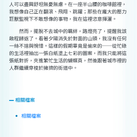
人可以盡興舒坦無憂無慮。在一座半山腰的咖啡館裡，
我想像自己正在翻滾、飛翔、跳躍；那些在龐大的壓力
巨獸監視下不敢想像的事物，我在這裡恣意揮灑。
然而，擺脫不去城中的羈絆，路燈亮了，提醒我該
啟程歸返了。看著夕陽消失於對面的山頭，我沒有任何
一絲不捨與惋惜。這樣的假期畢竟是偷來的
──
從忙碌
的生活裡抽出一張白紙塗上七彩的圖案，而我只能將這
張紙對折，夾進繁忙生活的蝴蝶頁，然後跟著城市裡的
人群繼續穿梭於擁擠的街道中。
相關檔案
相關檔案