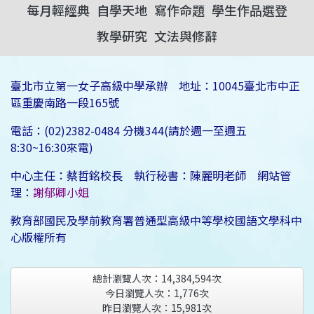
每月輕經典
自學天地
寫作命題
學生作品選登
教學研究
文法與修辭
臺北市立第一女子高級中學承辦 地址：10045臺北市中正
區重慶南路一段165號
電話：(02)2382-0484 分機344(請於週一至週五
8:30~16:30來電)
中心主任：蔡哲銘校長 執行秘書：陳麗明老師 網站管
理：
謝郁卿小姐
教育部國民及學前教育署普通型高級中等學校國語文學科中
心版權所有
總計瀏覽人次：
14,384,594
次
今日瀏覽人次：
1,776
次
昨日瀏覽人次：
15,981
次