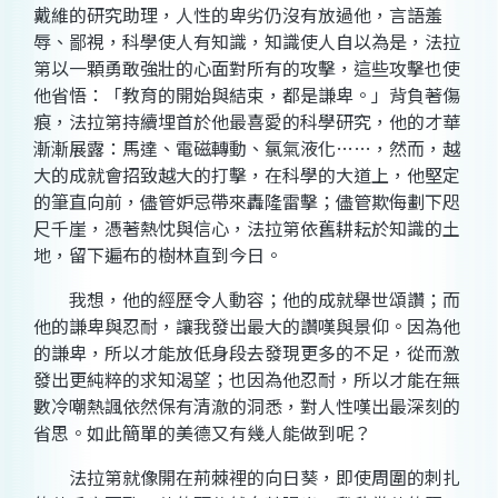
戴維的研究助理，人性的卑劣仍沒有放過他，言語羞
辱、鄙視，科學使人有知識，知識使人自以為是，法拉
第以一顆勇敢強壯的心面對所有的攻擊，這些攻擊也使
他省悟：「教育的開始與結束，都是謙卑。」背負著傷
痕，法拉第持續埋首於他最喜愛的科學研究，他的才華
漸漸展露：馬達、電磁轉動、氯氣液化
……
，然而，越
大的成就會招致越大的打擊，在科學的大道上，他堅定
的筆直向前，儘管妒忌帶來轟隆雷擊；儘管欺侮劃下咫
尺千崖，憑著熱忱與信心，法拉第依舊耕耘於知識的土
地，留下遍布的樹林直到今日。
我想，他的經歷令人動容；他的成就舉世頌讚；而
他的謙卑與忍耐，讓我發出最大的讚嘆與景仰。因為他
的謙卑，所以才能放低身段去發現更多的不足，從而激
發出更純粹的求知渴望；也因為他忍耐，所以才能在無
數冷嘲熱諷依然保有清澈的洞悉，對人性嘆出最深刻的
省思。如此簡單的美德又有幾人能做到呢？
法拉第就像開在荊棘裡的向日葵，即使周圍的刺扎