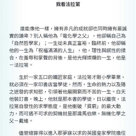
我看法拉第
誰能像他一樣，擁有非凡的成就卻也同時擁有最誠
實的謙卑？別人稱他為「電化學之父」，他卻稱自己為
「自然哲學家」；一生從未真正富裕，臨終前，他卻稱
他的一生為「祝福滿滿的人生」，他，理性與感性的揉
合，在羞辱和掌聲的背後，是他光輝燦爛的一生，他是
－法拉第。
生於一家五口的鐵匠家庭，法拉第才剛小學畢業，
就必須在一家印書店當學徒，然而，生命的熱力以及隨
之迸發的求知慾，引領著他展開窮而不苦的一生。白天
他裝訂書，晚上，他就是那本書的學徒，日以繼夜，法
拉第自發性的求學態度，是他衝破「貧窮」的最大動
力，而可遇不可求的契機就是那識馬伯樂，無機化學之
父－戴維。
儘管總算得以進入那夢寐以求的英國皇家學院擔任