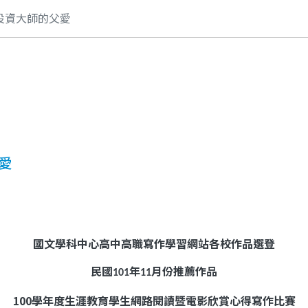
-投資大師的父愛
父愛
國文學科中心高中高職寫作學習網站各校作品選登
民國
年
月份推薦作品
101
11
100
學年度生涯教育學生網路閱讀暨電影欣賞心得寫作比賽