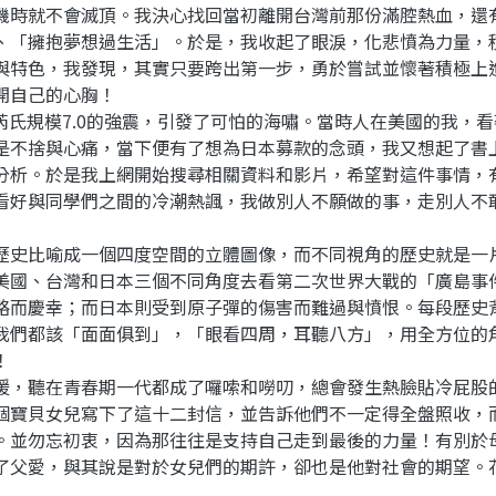
機時就不會滅頂。我決心找回當初離開台灣前那份滿腔熱血，還
、「擁抱夢想過生活」。於是，我收起了眼淚，化悲憤為力量，
與特色，我發現，其實只要跨出第一步，勇於嘗試並懷著積極上
先敞開自己的心胸！
芮氏規模
7.0
的強震，引發了可怕的海嘯。當時人在美國的我，看
是不捨與心痛，當下便有了想為日本募款的念頭，我又想起了書
分析。於是我上網開始搜尋相關資料和影片，希望對這件事情，
看好與同學們之間的冷潮熱諷，我做別人不願做的事，走別人不
史比喻成一個四度空間的立體圖像，而不同視角的歷史就是一
美國、台灣和日本三個不同角度去看第二次世界大戰的「廣島事
略而慶幸；而日本則受到原子彈的傷害而難過與憤恨。每段歷史
我們都該「面面俱到」，「眼看四周，耳聽八方」，用全方位的
界觀！
，聽在青春期一代都成了囉嗦和嘮叨，總會發生熱臉貼冷屁股
個寶貝女兒寫下了這十二封信，並告訴他們不一定得全盤照收，
。並勿忘初衷，因為那往往是支持自己走到最後的力量！有別於
了父愛，與其說是對於女兒們的期許，卻也是他對社會的期望。