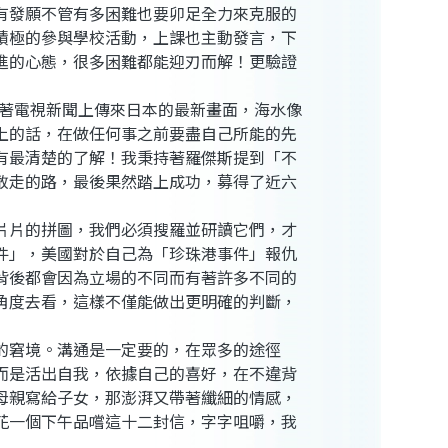
有發願不管有多困難也要卯足全力來克服的
積極的參與學校活動，上課也主動發言，下
進的心態，很多困難都能迎刃而解！更驗證
著電視新聞上傳來日本的最新畫面，海水像
上的話，在做任何事之前要盡自己所能的先
有最清楚的了解！我秉持著羅傑斯提到「不
敢走的路，最後果然踏上成功，募得了近六
片片的拼圖，我們必須搜羅並研讀它們，才
件」，美國對於自己為「珍珠港事件」報仇
背後都會因為立場的不同而有著許多不同的
角度去看，這樣不僅能做出更明確的判斷，
的窘境。溝通是一定要的，在眾多的途徑
而是活出自我，依據自己的喜好，在不違背
母親寫給子女，那澎湃又帶著纖細的情感，
花一個下午品嚐這十二封信，字字咀嚼，我