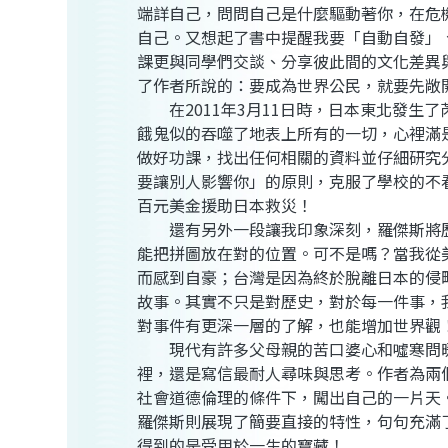
端詳自己，問問自己是什麼驅動著你，在危
自己。又想起了書中提醒我要「自動自發」
課更與同學們交談、分享彼此間的文化差異
了作者所說的：要成為世界公民，就要
在
2011
年
3
月
11
日
時，日本東北發生了
餓鬼似的吞噬了地表上所有的一切，心裡滿
做好功課，找出任何相關的資料並仔細研究
要讓別人影響你」的原則，克服了學校的不
百元美金援助日本救災！
還有另外一段讓我印象深刻，羅傑斯將歷
能把拼圖放在對的位置。可不是嗎？當我從
而感到自豪；台灣是因為終於脫離日本的侵
故事。其實不只是對歷史，對於每一件事，
對事件有更深一層的了解，也能增加世
現代有許多父母親的苦口婆心和噓寒問暖
裡，還是寫信最耐人尋味與思考。作者為兩
社會道德倫理的條件下，闖出自己的一片天
羅傑斯則展現了簡要直接的特性，句句充滿
得到的是受用於一生的寶藏！