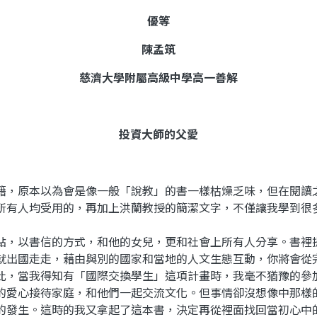
優等
陳孟筑
慈濟大學附屬高級中學
高一善解
投資大師的父愛
籍，原本以為會是像一般「說教」的書一樣枯燥乏味，但在閱讀
所有人均受用的，再加上洪蘭教授的簡潔文字，不僅讓我學到很
，以書信的方式，和他的女兒，更和社會上所有人分享。書裡
就出國走走，藉由與別的國家和當地的人文生態互動，你將會從
此，當我得知有「國際交換學生」這項計畫時，我毫不猶豫的參
的愛心接待家庭，和他們一起交流文化。但事情卻沒想像中那樣
的發生。這時的我又拿起了這本書，決定再從裡面找回當初心中