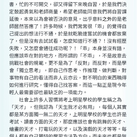
書，忙的不可開交，卻又得留下來晚自習，於是我們決
定鼓起勇氣和老師商量，希望老師能同意我們將自習課
延後，本來以為會被否決的意見，出乎意料
之外
的是老
師居然答應了！許多時候，我們常常很「乖」的覺得自
己提出的想法行不通，於是就乾脆連嘗試的機會都放棄
了，但是沒有去試試看，怎麼知道行不通？！沒有經歷
失敗，又怎麼會通往成功呢？！「乖」本身並沒有錯，
但應該乖在對的地方，而所謂的「不乖」，不是故意去
挑戰社會的規範，更不是為了「反對」而反對，而是學
會「獨立思考」，即自己作思考、作推理、做判斷，對
事物有自己的看法而非人云亦云，對不明白的東西曉得
如何進行研究，懂得自己找答案，而這一點正是現今年
輕人最需要卻也最缺乏的一項能力。
社會上許多人習慣將考上明星學校的學生稱之為
「天才」，但我認為「天生我才必有用」，每個人其實
都是某方面獨一無二的天才，上明星學校的學生也許是
考試、讀書方面的天才，那麼應該也會有跳舞的天才、
繪畫的天才、打電玩的天才，以及演戲的天才等等。每
個人都有自己獨特的學習方法及方向，而未來也都是無