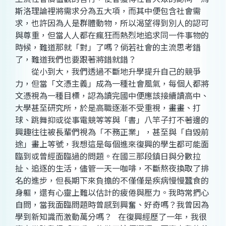
斯洛理論裡將需求分為五大項，而其中便包含社會需
求，也許因為人是群體動物，所以渴望得到別人的認可
與尊重，但當人人都在瘋狂而熱烈地追求同一件事物的
時候，難道那就「對」了嗎？倘若社會的主流思考錯
了，難道我們也要跟著將錯就錯？
從小到大，我們透過不斷地升學提升自己的競爭
力，但當「文憑主義」成為一種社會風氣，每個人都將
文憑視為一種目標，認為讀完國中便應該接續讀高中、
大學甚至研究所，於是高職逐漸不受重視，畫畫、打
球、跳舞抑或從事電競等等與「書」八竿子打不著邊的
興趣往往被長輩們視為「不務正業」，甚至與「自毀前
途」畫上等號，我想這是每個進來復興的學生都可能面
臨到或曾經面臨過的問題。在國三那段鎮日與分數拉
扯、追逐的生活，儘管一天一咖啡，不斷熬夜換取了排
名的進步，但長期下來負擔的不僅僅是疾病慢慢蠶食的
身軀，還有心靈上難以估計的疲倦與壓力。我時常捫心
自問，當我面臨問題時曾感到興奮、好奇嗎？我曾因為
學到新知識而激動萬分嗎？ 在復興經歷了一年，我很