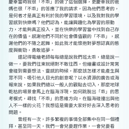
慶幸當時我很「不乖」的做了這個選擇，更慶幸我的爸
媽也很「不乖」的答應了我的請求，因為他們思考的，
是何者才是真正有利於我的學習環境，以及我對我的學
習感到快樂嗎？他們認為，能讓興趣化為學習的原動
力，才能夠真正投入，並在快樂的學習當中找到自己存
在的價值。感謝他們不同於社會價值觀的「不乖」，感
謝他們的不隨之起舞，如此我才能懷抱對夢想認真的態
度與衝勁，勇敢追夢。
還記得電繪老師每每總是說我們班太乖，總是說一
做一，要我們往東就絕對不敢往西，但繪畫或設計常常
會碰到需要想法、靈感的時候，那麼該怎樣才能產生與
眾不同、吸引他人目光的創意呢？以水資源的廣告或海
報來說，如果我們總以一般人的觀點去切入，那麼地球
乾枯的場景會馬上在腦海浮現，如何跳脫出「乖」的思
考模式，尋找「不乖」的思維方向，在腦海碰撞出與他
人不一樣的火花？我想這是需要大家好好去深入思考的
問題。
曾經有一次，許多繁複的事情全部集中在同一個禮
拜，甚至同一天，我們一會兒要趕作業，一會兒要看