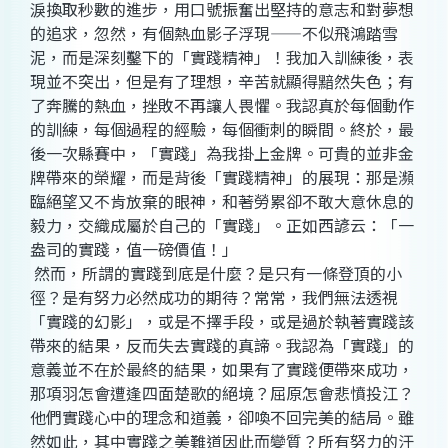
淚換取秒數的進步，用口號振奮出堅持的意志和對夢想
的追求，忽然，有個熱血影子浮現——不似飛鴻踏雪
泥，而是深刻鑿下的「實踐精神」！我加入訓練後，表
現並不突出，但是有了理想，辛苦就顯得黯然失色；有
了奔騰的熱血，挫敗不再讓人畏懼。我認真於每個動作
的訓練，每個過程的經驗，每個衝刺的瞬間。終於，最
後一次縣賽中，「實踐」為我掛上金牌。可貴的並非金
牌帶來的榮耀，而是背後「實踐精神」的展現：那是瀕
臨絕望又不肯放棄的眼神，和著勞累卻不敢大意休息的
毅力，交織成屬於自己的「實踐」。正如西諺云：「一
盎司的實踐，值一磅價值！」
然而，所謂的實踐到底是什麼？是只有一條登頂的小
徑？是有努力必然成功的期待？常常，我們無法透視
「實踐的幻影」，或是不擇手段，或是過於執著實踐該
帶來的結果，反而失去實踐的真諦。我認為「實踐」的
意義並不在於最終的結果，如果有了實踐便帶來成功，
那項羽怎會遭逢四面楚歌的絕境？屈原怎會悲憤投江？
他們實踐心中的理念和道義，卻喚不回完美的結局。雖
然如此，其中實踐之美難道因此而變質？所有努力的汗