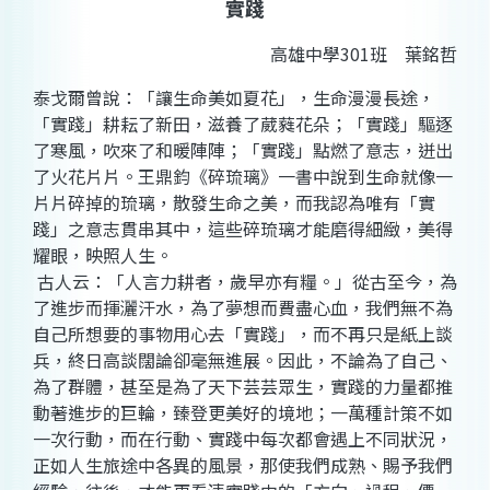
實踐
高雄中學301班 葉銘哲
泰戈爾曾說：「讓生命美如夏花」，生命漫漫長途，
「實踐」耕耘了新田，滋養了葳蕤花朵；「實踐」驅逐
了寒風，吹來了和暖陣陣；「實踐」點燃了意志，迸出
了火花片片。王鼎鈞《碎琉璃》一書中說到生命就像一
片片碎掉的琉璃，散發生命之美，而我認為唯有「實
踐」之意志貫串其中，這些碎琉璃才能磨得細緻，美得
耀眼，映照人生。
古人云：「人言力耕者，歲早亦有糧。」從古至今，為
了進步而揮灑汗水，為了夢想而費盡心血，我們無不為
自己所想要的事物用心去「實踐」，而不再只是紙上談
兵，終日高談闊論卻毫無進展。因此，不論為了自己、
為了群體，甚至是為了天下芸芸眾生，實踐的力量都推
動著進步的巨輪，臻登更美好的境地；一萬種計策不如
一次行動，而在行動、實踐中每次都會遇上不同狀況，
正如人生旅途中各異的風景，那使我們成熟、賜予我們