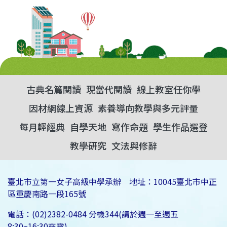
古典名篇閱讀
現當代閱讀
線上教室任你學
因材網線上資源
素養導向教學與多元評量
每月輕經典
自學天地
寫作命題
學生作品選登
教學研究
文法與修辭
臺北市立第一女子高級中學承辦 地址：10045臺北市中正
區重慶南路一段165號
電話：(02)2382-0484 分機344(請於週一至週五
8:30~16:30來電)