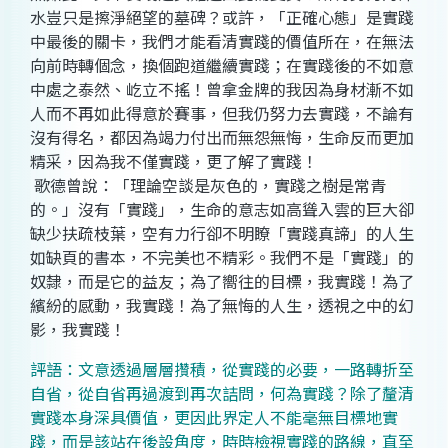
水豈只是擦淨絕望的墓碑？或許，「正確心態」是實踐
中最後的關卡，我們才能看清實踐的價值所在，在無法
向前時轉個念，換個跑道繼續實踐；在實踐後的不如意
中處之泰然、屹立不搖！曾拿金牌的我因為身材漸不如
人而不再如此得意於賽事，但我仍努力去實踐，不論有
沒有得名，都因為竭力付出而無怨無悔，生命反而更加
精采，因為我不僅實踐，更了解了實踐！
歌德曾說：「理論空談是灰色的，實踐之樹是常青
的。」沒有「實踐」，生命的意志如高聳入雲的巨大卻
缺少扶疏枝葉，空有力行卻不明瞭「實踐真諦」的人生
如缺頁的書本，不完美也不精彩。我們不是「實踐」的
奴隸，而是它的益友；為了嚮往的目標，我實踐！為了
繽紛的感動，我實踐！為了無悔的人生，透視之中的幻
影，我實踐！
評語：文意透過層層攢積，從實踐的必要，一路轉折至
自省，從自省再過渡到再次詰問，何為實踐？除了釐清
實踐本身深具價值，更因此界定人不能毫無目標地實
踐，而是該站在後設角度，時時檢視實踐的路線，直至