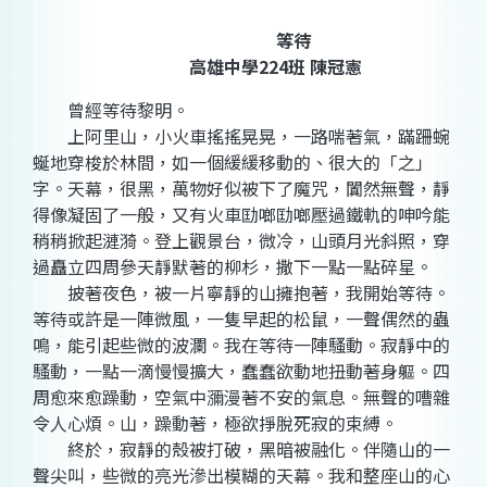
等待
高雄中學224班 陳冠憲
曾經等待黎明。
上阿里山，小火車搖搖晃晃，一路喘著氣，蹣跚蜿
蜒地穿梭於林間，如一個緩緩移動的、很大的「之」
字。天幕，很黑，萬物好似被下了魔咒，闐然無聲，靜
得像凝固了一般，又有火車劻啷劻啷壓過鐵軌的呻吟能
稍稍掀起漣漪。登上觀景台，微冷，山頭月光斜照，穿
過矗立四周參天靜默著的柳杉，撒下一點一點碎星。
披著夜色，被一片寧靜的山擁抱著，我開始等待。
等待或許是一陣微風，一隻早起的松鼠，一聲偶然的蟲
鳴，能引起些微的波瀾。我在等待一陣騷動。寂靜中的
騷動，一點一滴慢慢擴大，蠢蠢欲動地扭動著身軀。四
周愈來愈躁動，空氣中瀰漫著不安的氣息。無聲的嘈雜
令人心煩。山，躁動著，極欲掙脫死寂的束縛。
終於，寂靜的殼被打破，黑暗被融化。伴隨山的一
聲尖叫，些微的亮光滲出模糊的天幕。我和整座山的心