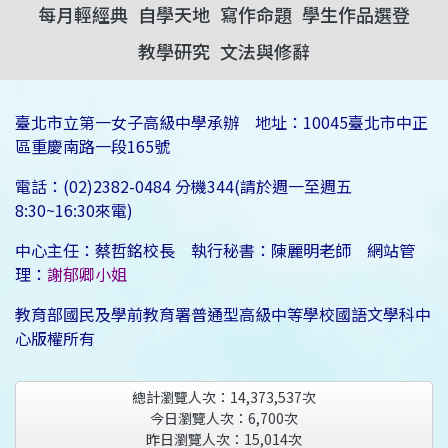
每月輕經典
自學天地
寫作命題
學生作品選登
教學研究
文法與修辭
臺北市立第一女子高級中學承辦 地址：10045臺北市中正
區重慶南路一段165號
電話：(02)2382-0484 分機344(請於週一至週五
8:30~16:30來電)
中心主任：蔡哲銘校長 執行秘書：陳麗明老師 網站管
理：
謝郁卿小姐
教育部國民及學前教育署普通型高級中等學校國語文學科中
心版權所有
總計瀏覽人次：
14,373,537
次
今日瀏覽人次：
6,700
次
昨日瀏覽人次：
15,014
次