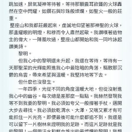
跳加速，屏氣凝神等待著，等待那顆震耳欲聾的火球轟
然在空中閃耀，如鑽石與珍珠般燦爛，如聖火一般的莊
重。
整座山和我都莊嚴起來，虔誠地仰望著那神聖的火球，
那盞耀眼的明燈，和穆而令人肅然起敬。我讚嘆著造物
主的偉大，一陣風吹過，整座山都開始和我一同吟詠起
讚美詩。
黎明。
但我心中的黎明還未升起，我還在等待，等待有一
天那聖潔的光輝能照進我心中最陰暗的角落，驅散那沉
鬱的烏雲，帶來希望與溫暖。我堅持地等下去。
但什麼也沒發生。
一年四季，光從不同的角度溫暖大地，但從沒射進
我心中的幽谷。每次總是差那麼一點點。我赫然發現我
等不到我要的黎明。我必須如夸父一般撐著手杖，邁開
大步去尋找。我必須飲乾渭水、大澤，又喘又累才有可
能抓住一片光亮。即便最後可能什麼都追不到，我還是
可以留下一片樹林來證明我的足跡。而這片足跡就是我
的黎明！一個用汗水和鮮血堆出的最燦爛的黎明！我想