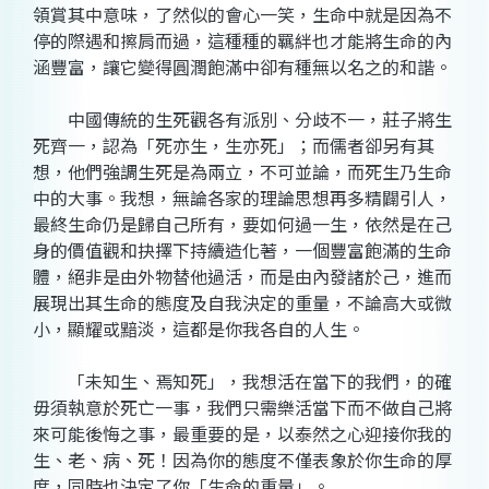
領賞其中意味，了然似的會心一笑，生命中就是因為不
停的際遇和擦肩而過，這種種的羈絆也才能將生命的內
涵豐富，讓它變得圓潤飽滿中卻有種無以名之的和諧。
中國傳統的生死觀各有派別、分歧不一，莊子將生
死齊一，認為「死亦生，生亦死」；而儒者卻另有其
想，他們強調生死是為兩立，不可並論，而死生乃生命
中的大事。我想，無論各家的理論思想再多精闢引人，
最終生命仍是歸自己所有，要如何過一生，依然是在己
身的價值觀和抉擇下持續造化著，一個豐富飽滿的生命
體，絕非是由外物替他過活，而是由內發諸於己，進而
展現出其生命的態度及自我決定的重量，不論高大或微
小，顯耀或黯淡，這都是你我各自的人生。
「未知生、焉知死」，我想活在當下的我們，的確
毋須執意於死亡一事，我們只需樂活當下而不做自己將
來可能後悔之事，最重要的是，以泰然之心迎接你我的
生、老、病、死！因為你的態度不僅表象於你生命的厚
度，同時也決定了你「生命的重量」。