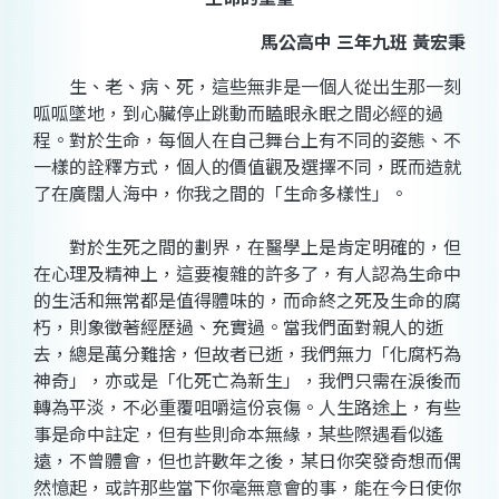
馬公高中 三年九班 黃宏秉
生、老、病、死，這些無非是一個人從出生那一刻
呱呱墜地，到心臟停止跳動而瞌眼永眠之間必經的過
程。對於生命，每個人在自己舞台上有不同的姿態、不
一樣的詮釋方式，個人的價值觀及選擇不同，既而造就
了在廣闊人海中，你我之間的「生命多樣性」。
對於生死之間的劃界，在醫學上是肯定明確的，但
在心理及精神上，這要複雜的許多了，有人認為生命中
的生活和無常都是值得體味的，而命終之死及生命的腐
朽，則象徵著經歷過、充實過。當我們面對親人的逝
去，總是萬分難捨，但故者已逝，我們無力「化腐朽為
神奇」，亦或是「化死亡為新生」，我們只需在淚後而
轉為平淡，不必重覆咀嚼這份哀傷。人生路途上，有些
事是命中註定，但有些則命本無緣，某些際遇看似遙
遠，不曾體會，但也許數年之後，某日你突發奇想而偶
然憶起，或許那些當下你毫無意會的事，能在今日使你