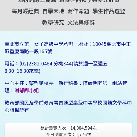
每月輕經典
自學天地
寫作命題
學生作品選登
教學研究
文法與修辭
臺北市立第一女子高級中學承辦 地址：10045臺北市中正
區重慶南路一段165號
電話：(02)2382-0484 分機344(請於週一至週五
8:30~16:30來電)
中心主任：蔡哲銘校長 執行秘書：陳麗明老師 網站管
理：
謝郁卿小姐
教育部國民及學前教育署普通型高級中等學校國語文學科中
心版權所有
總計瀏覽人次：
14,384,594
次
今日瀏覽人次：
1,776
次