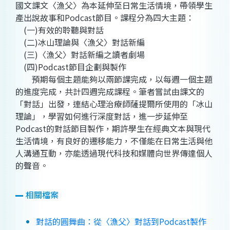
國文課文〈漁父〉為本延伸至日常生活情境，帶領學生
產出說故事和Podcast節目。課程分為四大主題：
(一)有效的聆聽與對話
(二)冰山理論與〈漁父〉對話新編
(三)〈漁父〉對話新編之讀者劇場
(四)Podcast節目企劃與製作
預期每個主題能夠以兩節課完成，以每週一個主題
的進度完成，共計四週完成課程。筆者嘗試由課文的
「對話」出發，連結心理治療師薩提爾所使用的「冰山
理論」，學習如何進行深度對話，進一步延伸至
Podcast的對話節目製作，期許學生在經典文本與現代
生活情境，有良好的遷移能力，不僅能在日常生活與他
人溝通互動，亦能透過現代科技和媒體向世界傳達個人
的聲音。
相關檔案
對話的圓舞曲：從〈漁父〉對話到Podcast製作