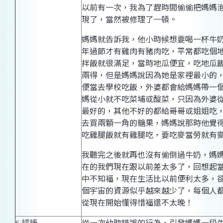
以前有一
次，
我為了趕時間偷偷把媽媽
現
了，
當然被修理了一頓。
媽媽就告訴我，他小時候想要喝一杯牛
年過節才有雞肉有豬肉吃，平常都吃個
拌飯就很滿足，當時地瓜便宜，吃地瓜
兩得，但是媽媽說因為她是家裡最小的
便當去學校吃飯，外婆都會給媽媽帶一
媽從小就不吃菜埔或酸菜，只因為外婆
最好的，其他不好的都給哥哥或姐姐吃
去買兩顆一角的糖果，媽媽說那時他覺
吃雞腿飯就有雞腿吃，要吃麥當勞就有
我聽完之後就再也沒有偷倒過牛奶，媽
在的我們現在跟以前差太多了，回想起
中不知福，現在生活比以前便利太多，
個宇宙的資源似乎越來越少了，每個人
從現在開始懂得惜福還不太晚
！
評語
從一次幼時錯誤的行為，引發媽媽一段