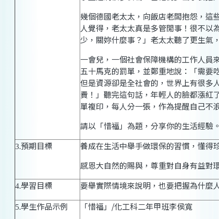
幾個德
國老
太太，向飯店老闆抱怨，這
人覺得，老太太真是多管閒事！很不以
少，關妳什麼事？」老太太聽了更生氣
一會兒，一個社會保障機構的工作人員
五十馬克的罰單，並鄭重地說：「需要
但是資源卻是全社會的，世界上有很多
費！」聽完這句話，年輕人的臉都漲紅
單複印，每人分一張，作為提醒自己不
請以「惜福」為題，分享你的生活經驗
預期目標
養成在生活中舉手做環保的習慣，懂得
3.
感恩大自然的賜與，尊重對自身有益對
學習目標
要舉實際情境來說明，也要把握為什麼
4.
學生作品示例
「惜福」
/
化工科二年甲班李侯寬
5.