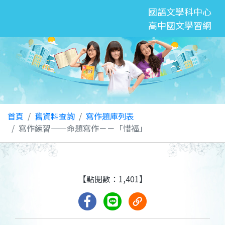
國語文學科中心
高中國文學習網
首頁
舊資料查詢
寫作題庫列表
寫作練習——命題寫作－－「惜福」
【點閱數：1,401】