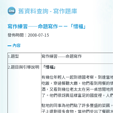
舊資料查詢 - 寫作題庫
寫作練習——命題寫作－－「惜福」
發佈時間：2008-07-15
內容
題型
寫作練習
命題寫作
1.
——
題目與引導說明
「惜福」
2.
有幾位年輕人一起到德國考察，到達當
吃飯，穿過餐聽大廳，他們看到用餐的
酒，又看到幾位老太太在另一桌悠閒地
了。他們很訝異這樣富足的國度裡，人
駐地的同事為他們點了許多豐盛的菜餚
子上還剩很多食物，當他們步出了餐館