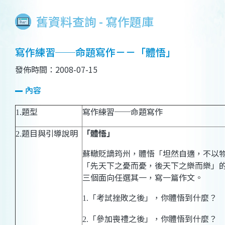
舊資料查詢 - 寫作題庫
寫作練習──命題寫作－－「體悟」
發佈時間：2008-07-15
內容
題型
寫作練習──命題寫作
1.
題目與引導說明
「體悟」
2.
蘇轍貶謫筠州，體悟「坦然自適，不以
「先天下之憂而憂，後天下之樂而樂」
三個面向任選其一，寫一篇作文。
「考試挫敗之後」，你體悟到什麼？
1.
「參加喪禮之後」，你體悟到什麼？
2.