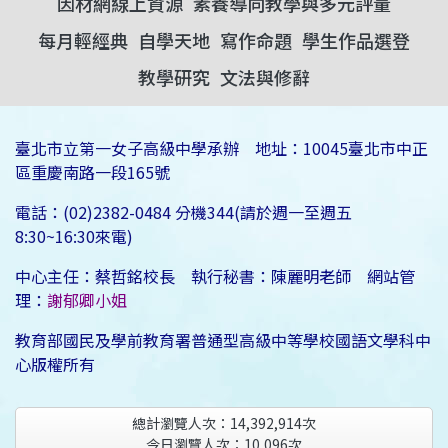
因材網線上資源
素養導向教學與多元評量
每月輕經典
自學天地
寫作命題
學生作品選登
教學研究
文法與修辭
臺北市立第一女子高級中學承辦 地址：10045臺北市中正
區重慶南路一段165號
電話：(02)2382-0484 分機344(請於週一至週五
8:30~16:30來電)
中心主任：蔡哲銘校長 執行秘書：陳麗明老師 網站管
理：
謝郁卿小姐
教育部國民及學前教育署普通型高級中等學校國語文學科中
心版權所有
總計瀏覽人次：
14,392,914
次
今日瀏覽人次：
10,096
次