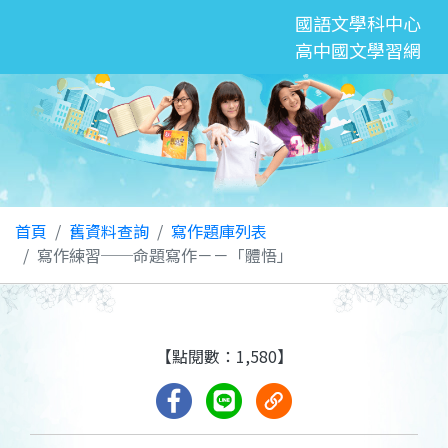
國語文學科中心
高中國文學習網
首頁
舊資料查詢
寫作題庫列表
寫作練習──命題寫作－－「體悟」
【點閱數：1,580】