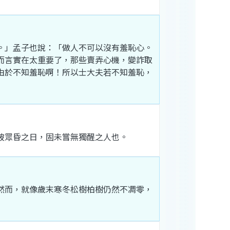
。」
孟子
也
說
：「
做人
不可以
沒有
羞恥
心
。
而
言
實在
太重
要
了
，
那些
賣弄
心機
，
變詐
取
由於
不知
羞恥
啊
！
所以
士大夫
若
不知
羞恥
，
彼
眾
昏
之
日
，
固
未嘗
無
獨醒
之
人
也
。
然而
，
就
像
歲末
寒冬
松樹
柏樹
仍然
不凋
零
，