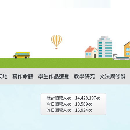
天地
寫作命題
學生作品選登
教學研究
文法與修辭
總計瀏覽人次：
14,428,197
次
今日瀏覽人次：
13,569
次
昨日瀏覽人次：
15,924
次