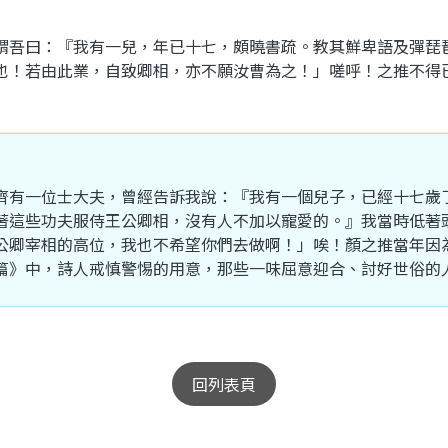
謂
吾
曰
：『
我
有
一
兒
，
年
已
十
七
，
頗
曉
書疏
。
教
其
鮮卑
語
及
彈琵
也
！
若
由此
業
，
自
致
卿
相
，
亦
不願
汝
曹
為
之
！」
嗟
呼
！
之
推
不得
齊
有
一
位
士大夫
，
曾經
告訴
我
說
：『
我
有
一個
兒子
，
已經
十
七
歲
著
這些
功夫
服侍
王公
卿
相
，
沒有人
不
加以
寵愛
的
。』
我
當時
低
著
公卿
宰相
的
高位
，
我
也
不
希望
你們
去
做
啊
！」
唉
！
顏之推
當年
因
篇
》
中
，
詩人
戒
慎
警惕
的
用意
，
那些
一味
屈
意
迎合
、
討好
世俗
的
回列表頁