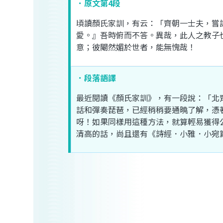
．原文第4段
頃
讀
顏氏家訓
，
有
云
：「
齊
朝
一
士夫
，
嘗
愛
。』
吾
時
俯
而
不
答
。
異
哉
，
此
人
之
教
子
意
；
彼
閹然
媚
於
世
者
，
能
無愧
哉
！
．段落語譯
最近
閱讀
《
顏氏家訓
》，
有
一段
說
：「
北
話
和
彈奏
琵琶
，
已經
稍稍
要
通曉
了解
，
憑
呀
！
如果
同樣
用
這
種
方法
，
就算
輕易
獲得
清高
的
話
，
尚且
還有
《
詩經
．
小雅
．
小宛