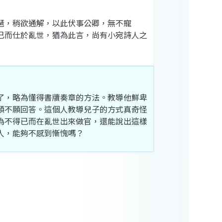
琶
，
稍
欲
通解
，
以此
伏事
公卿
，
無不
寵
已而
仕
於
亂世
，
猶
為
此
言
，
尚
有
小宛
詩人
之
了
，
略
為
懂得
書牘
奏章
的
方法
。
教導
他
鮮卑
頭
不願
回答
。
這個
人
教導
兒子
的
方式
真
奇怪
為
不得
已而
在
亂世
出來
做官
，
還
能
說
出
這樣
人
，
能夠
不
感
到
慚愧
嗎
？