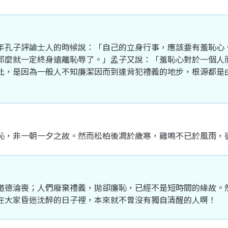
年
孔子
評論
士人
的
時候
說
：「
自己
的
立身
行事
，
應該
要
有
羞恥
心
那麼
就
一定
終身
遠離
恥辱
了
。」
孟子
又
說
：「
羞恥
心
對於
一個
人
此
，
是
因為
一般
人
不知
廉潔
因而
到達
背
犯
禮義
的
地步
，
根源
都
是
恥
，
非
一朝一夕
之
故
。
然而
松柏後凋
於
歲寒
，
雞鳴
不已
於
風雨
，
道德
淪喪
；
人們
廢棄
禮義
，
拋卻
廉恥
，
已經
不是
短
時間
的
緣故
。
在
大家
昏迷
沈
醉
的
日子
裡
，
本來
就
不曾
沒有
獨自
清醒
的
人
啊
！