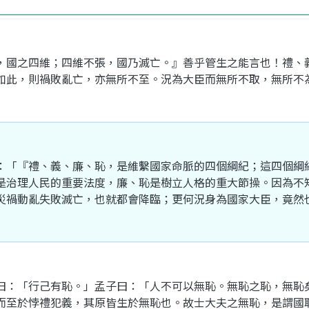
，
國
之
四維
；
四維
不
張
，
國
乃
滅亡
。』
善
乎
管
生
之
能言
也
！
禮
、
如此
，
則
禍
敗
亂
亡
，
亦
無所不至
。
況
為
大臣
而
無
所
不取
，
無所不
：「『
禮
、
義
、
廉
、
恥
，
是
維繫
國家
命脈
的
四
個
綱紀
；
這
四
個
綱
是
治理
人民
的
重要
法度
，
廉
、
恥
是
樹立
人格
的
重大
節操
。
因為
不
災禍
動亂
失敗
滅亡
，
也
就
都會
降臨
；
更
何況
身
為
國家
大臣
，
竟然
曰
：「
行己有恥
。」
孟子
曰
：「
人
不可以
無恥
。
無恥
之
恥
，
無恥
而
至於
悖禮
犯
義
，
其
原
皆
生
於
無恥
也
。
故
士大夫
之無
恥
，
是
謂
國