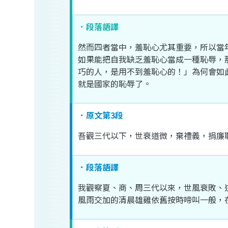
．段落語譯
然而
四
者
當中
，
羞恥
心
尤其
重要
，
所以
當
如果
能
把
自我
缺乏
羞恥
心
當成
一
種
恥辱
，
巧
的
人
，
是
用
不到
羞恥
心
的
！」
為何
會
如
就是
國家
的
恥辱
了
。
．原文第3段
吾
觀
三代
以下
，
世
衰
道
微
，
棄
禮義
，
捐
廉
．段落語譯
我
觀察
夏
、
商
、
周
三代
以來
，
世風
衰敗
、
風雨交加
的
清晨
雄雞
依舊
按時
啼叫
一般
，