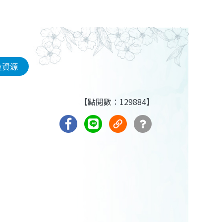
位資源
【點閱數：129884】