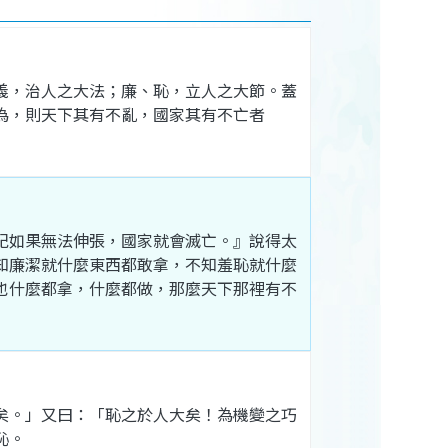
義
，
治人
之
大法
；
廉
、
恥
，
立人
之
大節
。
蓋
為
，
則天
下
其
有
不亂
，
國家
其
有
不
亡
者
紀
如果
無法
伸張
，
國家
就
會
滅亡
。』
說
得
太
知
廉潔
就
什麼
東西
都
敢
拿
，
不知
羞恥
就
什麼
也
什麼
都
拿
，
什麼
都
做
，
那麼
天下
那裡
有
不
矣
。」
又
曰
：「
恥
之
於
人大
矣
！
為
機變
之
巧
恥
。