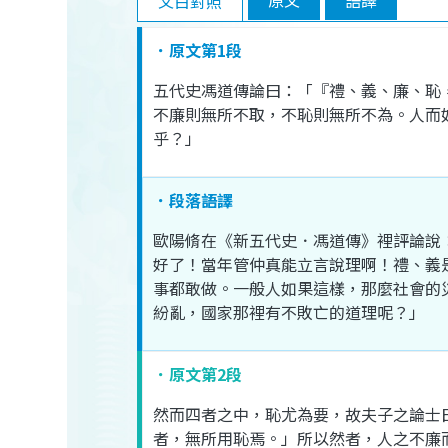
文白對照
．原文第1段
五代史
馮
道
傳
論
曰
：「『
禮
、
義
、
廉
、
恥
不
廉
則
無
所
不取
，
不恥
則
無所不為
。
人
而
乎
？」
．段落語譯
歐陽
脩
在
《
新五代史
．
馮
道
傳
》
裡
評論
說
好
了
！
當年
管仲
真
能
立言
說理
啊
！
禮
、
義
事
都
敢
做
。
一般
人
如果
這樣
，
那麼
社會
的
紛亂
，
國家
那裡
有
不
敗亡
的
道理
呢
？」
．原文第2段
然而
四
者
之
中
，
恥
尤
為
要
，
故夫
子
之
論
士
者
，
無
所
用
恥
焉
。」
所以然
者
，
人
之
不
廉